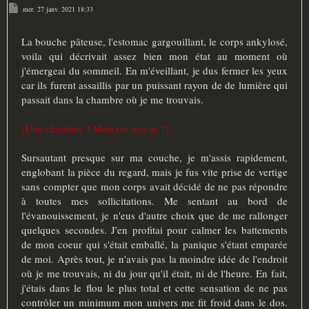
M
mer. 27 janv. 2021 18:33
e
s
s
a
La bouche pâteuse, l'estomac gargouillant, le corps ankylosé,
g
voila qui décrivait assez bien mon état au moment où
e
j'émergeai du sommeil. En m'éveillant, je dus fermer les yeux
car ils furent assaillis par un puissant rayon de de lumière qui
passait dans la chambre où je me trouvais.
(Une chambre ? Mais où suis-je ?)
Sursautant presque sur ma couche, je m'assis rapidement,
englobant la pièce du regard, mais je fus vite prise de vertige
sans compter que mon corps avait décidé de ne pas répondre
à toutes mes sollicitations. Me sentant au bord de
l'évanouissement, je n'eus d'autre choix que de me rallonger
quelques secondes. J'en profitai pour calmer les battements
de mon coeur qui s'était emballé, la panique s'étant emparée
de moi. Après tout, je n'avais pas la moindre idée de l'endroit
où je me trouvais, ni du jour qu'il était, ni de l'heure. En fait,
j'étais dans le flou le plus total et cette sensation de ne pas
contrôler un minimum mon univers me fit froid dans le dos.