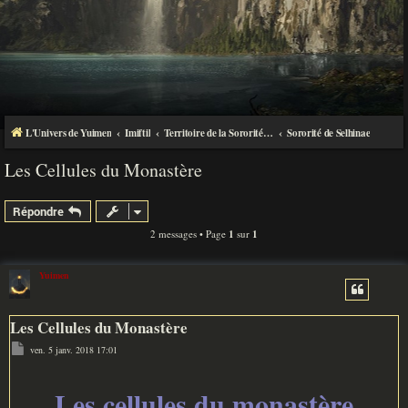
L'Univers de Yuimen
Imiftil
Territoire de la Sororité de Selhinae
Sororité de Selhinae
Les Cellules du Monastère
Répondre
2 messages • Page
1
sur
1
Yuimen
Les Cellules du Monastère
M
ven. 5 janv. 2018 17:01
e
s
s
a
Les cellules du monastère
g