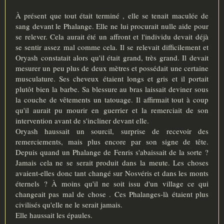
À présent que tout était terminé , elle se tenait maculée de
sang devant le Phalange. Elle ne lui procurait nulle aide pour
se relever. Cela aurait été un affront et l'individu devait déjà
se sentir assez mal comme cela. Il se relevait difficilement et
Oryash constatait alors qu'il était grand, très grand. Il devait
mesurer un peu plus de deux mètres et possédait une certaine
musculature. Ses cheveux étaient longs et gris et il portait
plutôt bien la barbe. Sa blessure au bras laissait deviner sous
la couche de vêtements un tatouage. Il affirmait tout à coup
qu'il aurait pu mourir en guerrier et la remerciait de son
intervention avant de s'incliner devant elle.
Oryash haussait un sourcil, surprise de recevoir des
remerciements, mais plus encore par son signe de tête.
Depuis quand un Phalange de Fenris s'abaissait de la sorte ?
Jamais cela ne se serait produit dans la meute. Les choses
avaient-elles donc tant changé sur Nosvéris et dans les monts
éternels ? À moins qu'il ne soit issu d'un village ce qui
changeait pas mal de chose . Ces Phalanges-là étaient plus
civilisés qu'elle ne le serait jamais.
Elle haussait les épaules.