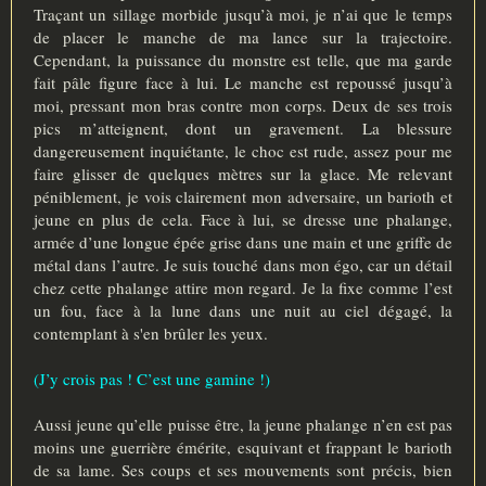
Traçant un sillage morbide jusqu’à moi, je n’ai que le temps
de placer le manche de ma lance sur la trajectoire.
Cependant, la puissance du monstre est telle, que ma garde
fait pâle figure face à lui. Le manche est repoussé jusqu’à
moi, pressant mon bras contre mon corps. Deux de ses trois
pics m’atteignent, dont un gravement. La blessure
dangereusement inquiétante, le choc est rude, assez pour me
faire glisser de quelques mètres sur la glace. Me relevant
péniblement, je vois clairement mon adversaire, un barioth et
jeune en plus de cela. Face à lui, se dresse une phalange,
armée d’une longue épée grise dans une main et une griffe de
métal dans l’autre. Je suis touché dans mon égo, car un détail
chez cette phalange attire mon regard. Je la fixe comme l’est
un fou, face à la lune dans une nuit au ciel dégagé, la
contemplant à s'en brûler les yeux.
(J’y crois pas ! C’est une gamine !)
Aussi jeune qu’elle puisse être, la jeune phalange n’en est pas
moins une guerrière émérite, esquivant et frappant le barioth
de sa lame. Ses coups et ses mouvements sont précis, bien