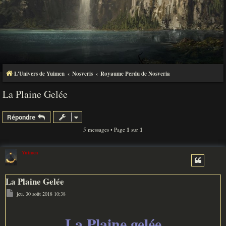
L'Univers de Yuimen
Nosveris
Royaume Perdu de Nosveria
La Plaine Gelée
Répondre
5 messages • Page
1
sur
1
Yuimen
La Plaine Gelée
M
jeu. 30 août 2018 10:38
e
s
s
a
La Plaine gelée
g