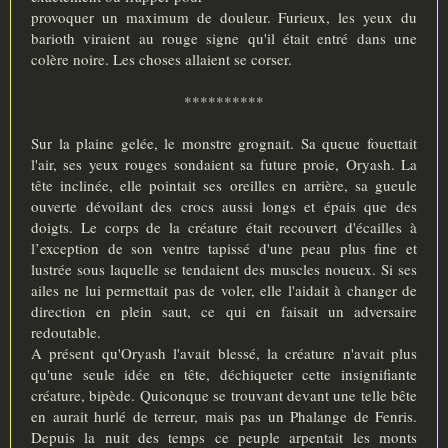
provoquer un maximum de douleur. Furieux, les yeux du
barioth viraient au rouge signe qu'il était entré dans une
colère noire. Les choses allaient se corser.
**********
Sur la plaine gelée, le monstre grognait. Sa queue fouettait
l'air, ses yeux rouges sondaient sa future proie, Oryash. La
tête inclinée, elle pointait ses oreilles en arrière, sa gueule
ouverte dévoilant des crocs aussi longs et épais que des
doigts. Le corps de la créature était recouvert d'écailles à
l’exception de son ventre tapissé d'une peau plus fine et
lustrée sous laquelle se tendaient des muscles noueux. Si ses
ailes ne lui permettait pas de voler, elle l'aidait à changer de
direction en plein saut, ce qui en faisait un adversaire
redoutable.
A présent qu'Oryash l'avait blessé, la créature n'avait plus
qu'une seule idée en tête, déchiqueter cette insignifiante
créature, bipède. Quiconque se trouvant devant une telle bête
en aurait hurlé de terreur, mais pas un Phalange de Fenris.
Depuis la nuit des temps ce peuple arpentait les monts