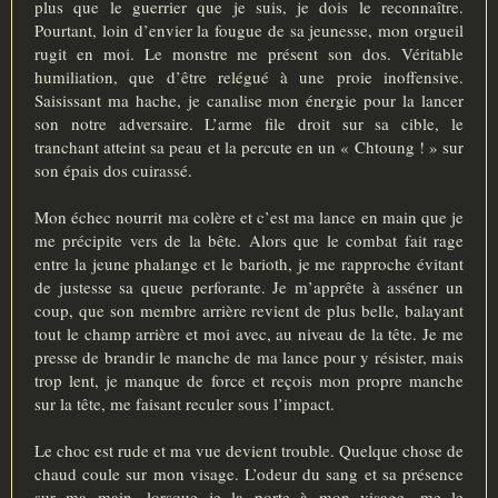
plus que le guerrier que je suis, je dois le reconnaître.
Pourtant, loin d’envier la fougue de sa jeunesse, mon orgueil
rugit en moi. Le monstre me présent son dos. Véritable
humiliation, que d’être relégué à une proie inoffensive.
Saisissant ma hache, je canalise mon énergie pour la lancer
son notre adversaire. L’arme file droit sur sa cible, le
tranchant atteint sa peau et la percute en un « Chtoung ! » sur
son épais dos cuirassé.
Mon échec nourrit ma colère et c’est ma lance en main que je
me précipite vers de la bête. Alors que le combat fait rage
entre la jeune phalange et le barioth, je me rapproche évitant
de justesse sa queue perforante. Je m’apprête à asséner un
coup, que son membre arrière revient de plus belle, balayant
tout le champ arrière et moi avec, au niveau de la tête. Je me
presse de brandir le manche de ma lance pour y résister, mais
trop lent, je manque de force et reçois mon propre manche
sur la tête, me faisant reculer sous l’impact.
Le choc est rude et ma vue devient trouble. Quelque chose de
chaud coule sur mon visage. L’odeur du sang et sa présence
sur ma main, lorsque je la porte à mon visage, me le