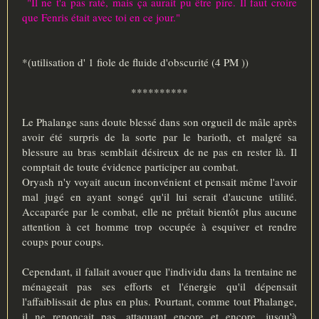
"Il ne t'a pas raté, mais ça aurait pu être pire. Il faut croire
que Fenris était avec toi en ce jour."
*(utilisation d' 1 fiole de fluide d'obscurité (4 PM ))
**********
Le Phalange sans doute blessé dans son orgueil de mâle après
avoir été surpris de la sorte par le barioth, et malgré sa
blessure au bras semblait désireux de ne pas en rester là. Il
comptait de toute évidence participer au combat.
Oryash n'y voyait aucun inconvénient et pensait même l'avoir
mal jugé en ayant songé qu'il lui serait d'aucune utilité.
Accaparée par le combat, elle ne prêtait bientôt plus aucune
attention à cet homme trop occupée à esquiver et rendre
coups pour coups.
Cependant, il fallait avouer que l'individu dans la trentaine ne
ménageait pas ses efforts et l'énergie qu'il dépensait
l'affaiblissait de plus en plus. Pourtant, comme tout Phalange,
il ne renonçait pas, attaquant encore et encore, jusqu'à