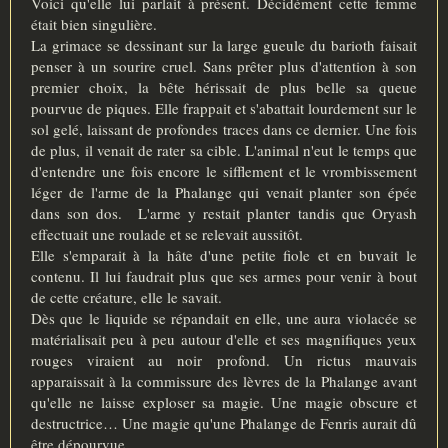
Voici qu'elle lui parlait à présent. Décidément cette femme
était bien singulière.
La grimace se dessinant sur la large gueule du barioth faisait
penser à un sourire cruel. Sans prêter plus d'attention à son
premier choix, la bête hérissait de plus belle sa queue
pourvue de piques. Elle frappait et s'abattait lourdement sur le
sol gelé, laissant de profondes traces dans ce dernier. Une fois
de plus, il venait de rater sa cible. L'animal n'eut le temps que
d'entendre une fois encore le sifflement et le vrombissement
léger de l'arme de la Phalange qui venait planter son épée
dans son dos. L'arme y restait planter tandis que Oryash
effectuait une roulade et se relevait aussitôt.
Elle s'emparait à la hâte d'une petite fiole et en buvait le
contenu. Il lui faudrait plus que ses armes pour venir à bout
de cette créature, elle le savait.
Dès que le liquide se répandait en elle, une aura violacée se
matérialisait peu à peu autour d'elle et ses magnifiques yeux
rouges viraient au noir profond. Un rictus mauvais
apparaissait à la commissure des lèvres de la Phalange avant
qu'elle ne laisse exploser sa magie. Une magie obscure et
destructrice… Une magie qu'une Phalange de Fenris aurait dû
être dépourvue.