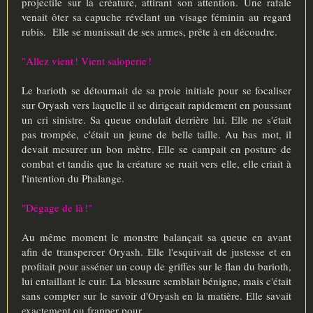
projectile sur la créature, attirant son attention. Une rafale
venait ôter sa capuche révélant un visage féminin au regard
rubis. Elle se munissait de ses armes, prête à en découdre.
"Allez vient ! Vient saloperie !
Le barioth se détournait de sa proie initiale pour se focaliser
sur Oryash vers laquelle il se dirigeait rapidement en poussant
un cri sinistre. Sa queue ondulait derrière lui. Elle ne s'était
pas trompée, c'était un jeune de belle taille. Au bas mot, il
devait mesurer un bon mètre. Elle se campait en posture de
combat et tandis que la créature se ruait vers elle, elle criait à
l'intention du Phalange.
"Dégage de là !"
Au même moment le monstre balançait sa queue en avant
afin de transpercer Oryash. Elle l'esquivait de justesse et en
profitait pour asséner un coup de griffes sur le flan du barioth,
lui entaillant le cuir. La blessure semblait bénigne, mais c'était
sans compter sur le savoir d'Oryash en la matière. Elle savait
exactement ou frapper pour