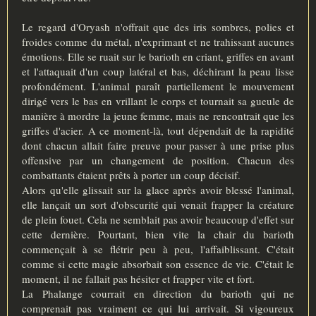
Le regard d'Oryash n'offrait que des iris sombres, polies et
froides comme du métal, n'exprimant et ne trahissant aucunes
émotions. Elle se ruait sur le barioth en criant, griffes en avant
et l'attaquait d'un coup latéral et bas, déchirant la peau lisse
profondément. L'animal paraît partiellement le mouvement
dirigé vers le bas en vrillant le corps et tournait sa gueule de
manière à mordre la jeune femme, mais ne rencontrait que les
griffes d'acier. A ce moment-là, tout dépendait de la rapidité
dont chacun allait faire preuve pour passer à une prise plus
offensive par un changement de position. Chacun des
combattants étaient prêts à porter un coup décisif.
Alors qu'elle glissait sur la glace après avoir blessé l'animal,
elle lançait un sort d'obscurité qui venait frapper la créature
de plein fouet. Cela ne semblait pas avoir beaucoup d'effet sur
cette dernière. Pourtant, bien vite la chair du barioth
commençait à se flétrir peu à peu, l'affaiblissant. C'était
comme si cette magie absorbait son essence de vie. C'était le
moment, il ne fallait pas hésiter et frapper vite et fort.
La Phalange courrait en direction du barioth qui ne
comprenait pas vraiment ce qui lui arrivait. Si vigoureux