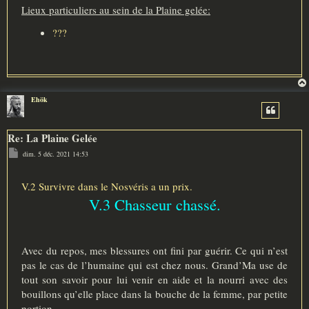
Lieux particuliers au sein de la Plaine gelée:
???
Ehök
Re: La Plaine Gelée
M
dim. 5 déc. 2021 14:53
e
s
s
a
V.2 Survivre dans le Nosvéris a un prix.
g
V.3 Chasseur chassé.
e
Avec du repos, mes blessures ont fini par guérir. Ce qui n’est
pas le cas de l’humaine qui est chez nous. Grand’Ma use de
tout son savoir pour lui venir en aide et la nourri avec des
bouillons qu’elle place dans la bouche de la femme, par petite
portion.