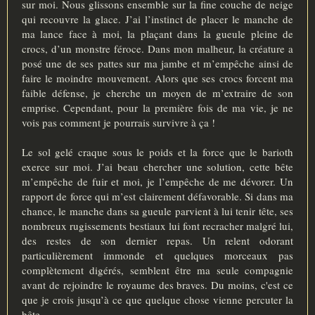
sur moi. Nous glissons ensemble sur la fine couche de neige
qui recouvre la glace. J’ai l’instinct de placer le manche de
ma lance face à moi, la plaçant dans la gueule pleine de
crocs, d’un monstre féroce. Dans mon malheur, la créature a
posé une de ses pattes sur ma jambe et m’empêche ainsi de
faire le moindre mouvement. Alors que ses crocs forcent ma
faible défense, je cherche un moyen de m’extraire de son
emprise. Cependant, pour la première fois de ma vie, je ne
vois pas comment je pourrais survivre à ça !
Le sol gelé craque sous le poids et la force que le barioth
exerce sur moi. J’ai beau chercher une solution, cette bête
m’empêche de fuir et moi, je l’empêche de me dévorer. Un
rapport de force qui m’est clairement défavorable. Si dans ma
chance, le manche dans sa gueule parvient à lui tenir tête, ses
nombreux rugissements bestiaux lui font recracher malgré lui,
des restes de son dernier repas. Un relent odorant
particulièrement immonde et quelques morceaux pas
complètement digérés, semblent être ma seule compagnie
avant de rejoindre le royaume des braves. Du moins, c'est ce
que je crois jusqu’à ce que quelque chose vienne percuter la
bête.