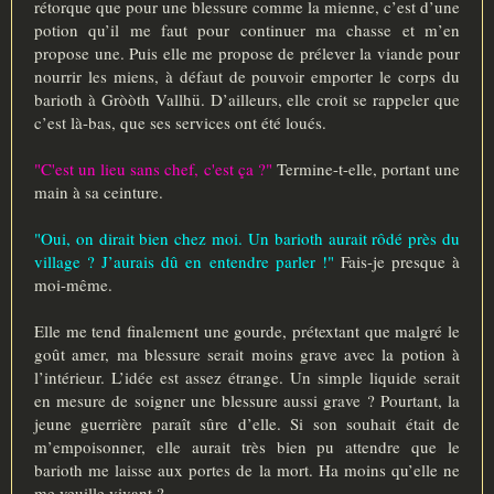
rétorque que pour une blessure comme la mienne, c’est d’une
potion qu’il me faut pour continuer ma chasse et m’en
propose une. Puis elle me propose de prélever la viande pour
nourrir les miens, à défaut de pouvoir emporter le corps du
barioth à Gròòth Vallhü. D’ailleurs, elle croit se rappeler que
c’est là-bas, que ses services ont été loués.
"C'est un lieu sans chef, c'est ça ?"
Termine-t-elle, portant une
main à sa ceinture.
"Oui, on dirait bien chez moi. Un barioth aurait rôdé près du
village ? J’aurais dû en entendre parler !"
Fais-je presque à
moi-même.
Elle me tend finalement une gourde, prétextant que malgré le
goût amer, ma blessure serait moins grave avec la potion à
l’intérieur. L’idée est assez étrange. Un simple liquide serait
en mesure de soigner une blessure aussi grave ? Pourtant, la
jeune guerrière paraît sûre d’elle. Si son souhait était de
m’empoisonner, elle aurait très bien pu attendre que le
barioth me laisse aux portes de la mort. Ha moins qu’elle ne
me veuille vivant ?