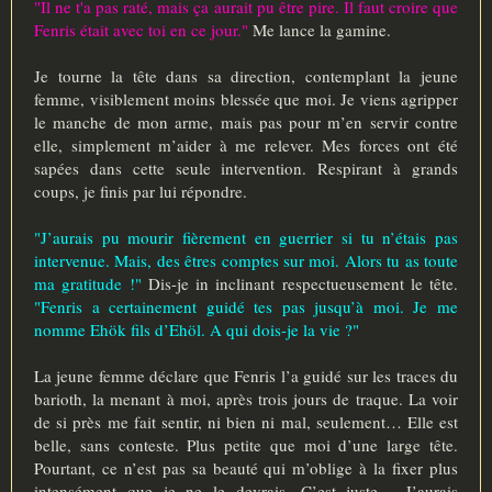
"Il ne t'a pas raté, mais ça aurait pu être pire. Il faut croire que
Fenris était avec toi en ce jour."
Me lance la gamine.
Je tourne la tête dans sa direction, contemplant la jeune
femme, visiblement moins blessée que moi. Je viens agripper
le manche de mon arme, mais pas pour m’en servir contre
elle, simplement m’aider à me relever. Mes forces ont été
sapées dans cette seule intervention. Respirant à grands
coups, je finis par lui répondre.
"J’aurais pu mourir fièrement en guerrier si tu n’étais pas
intervenue. Mais, des êtres comptes sur moi. Alors tu as toute
ma gratitude !"
Dis-je in inclinant respectueusement le tête.
"Fenris a certainement guidé tes pas jusqu’à moi. Je me
nomme Ehök fils d’Ehöl. A qui dois-je la vie ?"
La jeune femme déclare que Fenris l’a guidé sur les traces du
barioth, la menant à moi, après trois jours de traque. La voir
de si près me fait sentir, ni bien ni mal, seulement… Elle est
belle, sans conteste. Plus petite que moi d’une large tête.
Pourtant, ce n’est pas sa beauté qui m’oblige à la fixer plus
intensément que je ne le devrais. C’est juste… J’aurais