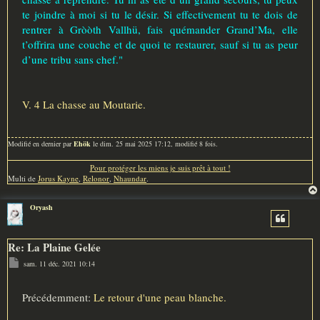
te joindre à moi si tu le désir. Si effectivement tu te dois de
rentrer à Gròòth Vallhü, fais quémander Grand’Ma, elle
t’offrira une couche et de quoi te restaurer, sauf si tu as peur
d’une tribu sans chef."
V. 4 La chasse au Moutarie.
Modifié en dernier par
Ehök
le dim. 25 mai 2025 17:12, modifié 8 fois.
Pour protéger les miens je suis prêt à tout !
Multi de
Jorus Kayne
,
Relonor
,
Nhaundar
.
Oryash
Re: La Plaine Gelée
M
sam. 11 déc. 2021 10:14
e
s
s
a
Précédemment:
Le retour d'une peau blanche.
g
e