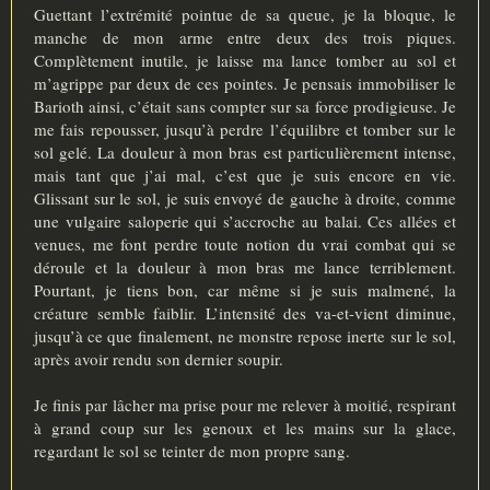
Guettant l’extrémité pointue de sa queue, je la bloque, le
manche de mon arme entre deux des trois piques.
Complètement inutile, je laisse ma lance tomber au sol et
m’agrippe par deux de ces pointes. Je pensais immobiliser le
Barioth ainsi, c’était sans compter sur sa force prodigieuse. Je
me fais repousser, jusqu’à perdre l’équilibre et tomber sur le
sol gelé. La douleur à mon bras est particulièrement intense,
mais tant que j’ai mal, c’est que je suis encore en vie.
Glissant sur le sol, je suis envoyé de gauche à droite, comme
une vulgaire saloperie qui s’accroche au balai. Ces allées et
venues, me font perdre toute notion du vrai combat qui se
déroule et la douleur à mon bras me lance terriblement.
Pourtant, je tiens bon, car même si je suis malmené, la
créature semble faiblir. L’intensité des va-et-vient diminue,
jusqu’à ce que finalement, ne monstre repose inerte sur le sol,
après avoir rendu son dernier soupir.
Je finis par lâcher ma prise pour me relever à moitié, respirant
à grand coup sur les genoux et les mains sur la glace,
regardant le sol se teinter de mon propre sang.