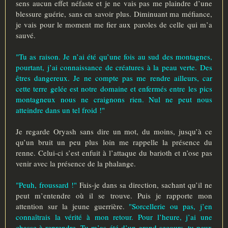
sens aucun effet néfaste et je ne vais pas me plaindre d’une
blessure guérie, sans en savoir plus. Diminuant ma méfiance,
je vais pour le moment me fier aux paroles de celle qui m’a
sauvé.
"Tu as raison. Je n’ai été qu’une fois au sud des montagnes,
pourtant, j’ai connaissance de créatures à la peau verte. Des
êtres dangereux. Je ne compte pas me rendre ailleurs, car
cette terre gelée est notre domaine et enfermés entre les pics
montagneux nous ne craignons rien. Nul ne peut nous
atteindre dans un tel froid !"
Je regarde Oryash sans dire un mot, du moins, jusqu’à ce
qu’un bruit un peu plus loin me rappelle la présence du
renne. Celui-ci s’est enfuit à l’attaque du barioth et n’ose pas
venir avec la présence de la phalange.
"Peuh, froussard !"
Fais-je dans sa direction, sachant qu’il ne
peut m’entendre où il se trouve. Puis je rapporte mon
attention sur la jeune guerrière.
"Sorcellerie ou pas, j’en
connaîtrais la vérité à mon retour. Pour l’heure, j’ai une
chasse à reprendre. Tu m’as été d’un grand secours, tu peux