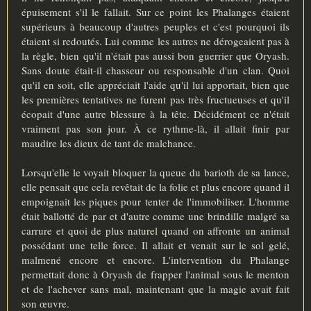
épuisement s'il le fallait. Sur ce point les Phalanges étaient
supérieurs à beaucoup d'autres peuples et c'est pourquoi ils
étaient si redoutés. Lui comme les autres ne dérogeaient pas à
la règle, bien qu'il n'était pas aussi bon guerrier que Oryash.
Sans doute était-il chasseur ou responsable d'un clan. Quoi
qu'il en soit, elle appréciait l'aide qu'il lui apportait, bien que
les premières tentatives ne furent pas très fructueuses et qu'il
écopait d'une autre blessure à la tête. Décidément ce n'était
vraiment pas son jour. À ce rythme-là, il allait finir par
maudire les dieux de tant de malchance.
Lorsqu'elle le voyait bloquer la queue du barioth de sa lance,
elle pensait que cela revêtait de la folie et plus encore quand il
empoignait les piques pour tenter de l'immobiliser. L'homme
était ballotté de par et d'autre comme une brindille malgré sa
carrure et quoi de plus naturel quand on affronte un animal
possédant une telle force. Il allait et venait sur le sol gelé,
malmené encore et encore. L'intervention du Phalange
permettait donc à Oryash de frapper l'animal sous le menton
et de l'achever sans mal, maintenant que la magie avait fait
son œuvre.