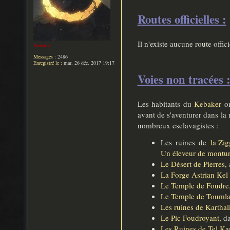
Routes officielles :
Il n'existe aucune route offic
Yuimen
Messages :
2486
Enregistré le :
mar. 26 déc. 2017 19:17
Voies non tracées 
Les habitants du
Kebaker
on
avant de s'aventurer dans la 
nombreux esclavagistes :
Les ruines de
la Zi
Un éleveur de montu
Le Désert de Pierres,
La Forge Astrian Kel
Le Temple de Foudre
Le Temple de Toumla
Les ruines de Karthal
Le Pic Foudroyant,
da
Les Ruines de Tel Ka