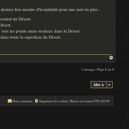
ernier fera montre d'hospitalité pour une nuit ou plus :
central du Désert.
Désert.
 vers les points amas rocheux dans le Désert.
ns toute la superficie du Désert.
H
a
u
1 message • Page
1
sur
1
t
Aller à
Nous contacter
Supprimer les cookies
Heures au format
UTC+02:00