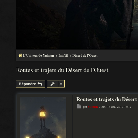
L'Univers de Yuimen
Imiftil
Désert de l'Ouest
Routes et trajets du Désert de l'Ouest
Répondre
Routes et trajets du Désert
M
par
Yuimen
»
lun. 16 déc. 2019 13:17
e
s
s
a
g
e