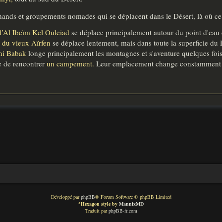
hands et groupements nomades qui se déplacent dans le Désert, là où ce d
’Al Ibeïm Kel Ouleiad
se déplace principalement autour du point d'eau 
du vieux Aïrfen
se déplace lentement, mais dans toute la superficie du 
ani Babak
longe principalement les montagnes et s'aventure quelques fois
ble de rencontrer
un campement.
Leur emplacement change constamment da
Développé par
phpBB
® Forum Software © phpBB Limited
*
Hexagon style by
MannixMD
Traduit par
phpBB-fr.com