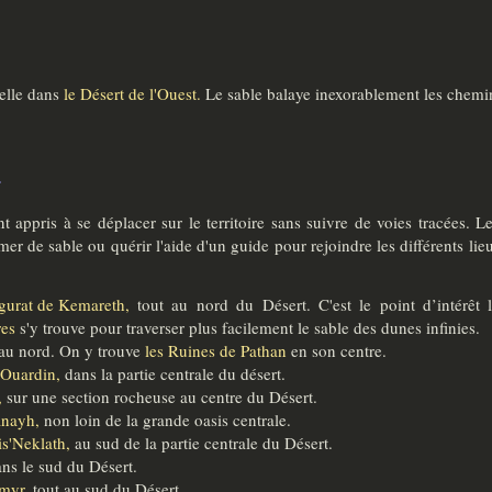
ielle dans
le Désert de l'Ouest.
Le sable balaye inexorablement les chemins
:
t appris à se déplacer sur le territoire sans suivre de voies tracées. 
mer de sable ou quérir l'aide d'un guide pour rejoindre les différents lieu
ggurat de Kemareth,
tout au nord du Désert. C'est le point d’intérêt 
res
s'y trouve pour traverser plus facilement le sable des dunes infinies.
au nord. On y trouve
les Ruines de Pathan
en son centre.
 Ouardin,
dans la partie centrale du désert.
,
sur une section rocheuse au centre du Désert.
nayh,
non loin de la grande oasis centrale.
is'Neklath,
au sud de la partie centrale du Désert.
ns le sud du Désert.
myr,
tout au sud du Désert.