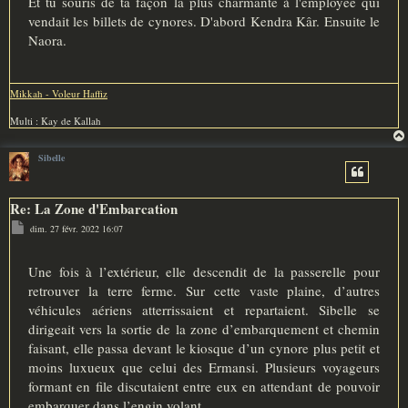
Et tu souris de ta façon la plus charmante à l'employée qui
vendait les billets de cynores. D'abord Kendra Kâr. Ensuite le
Naora.
Mikkah - Voleur Haffiz
Multi : Kay de Kallah
Sibelle
Re: La Zone d'Embarcation
M
dim. 27 févr. 2022 16:07
e
s
s
a
Une fois à l’extérieur, elle descendit de la passerelle pour
g
retrouver la terre ferme. Sur cette vaste plaine, d’autres
e
véhicules aériens atterrissaient et repartaient. Sibelle se
dirigeait vers la sortie de la zone d’embarquement et chemin
faisant, elle passa devant le kiosque d’un cynore plus petit et
moins luxueux que celui des Ermansi. Plusieurs voyageurs
formant en file discutaient entre eux en attendant de pouvoir
embarquer dans l’engin volant.