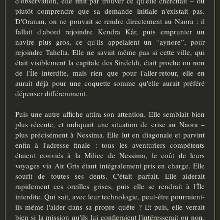
d'observation, elle finit par trouver ce qu'elle cherchait – ou
plutôt comprendre que sa demande initiale n'existait pas.
D'Oranan, on ne pouvait se rendre directement au Naora : il
fallait d'abord rejoindre Kendra Kâr, puis emprunter un
navire plus gros, ce qu'ils appelaient un “aynore”, pour
rejoindre Tahelta. Elle ne savait même pas si cette ville, qui
était visiblement la capitale des Sindeldi, était proche ou non
de l'Île interdite, mais rien que pour l'aller-retour, elle en
aurait déjà pour une coquette somme qu'elle aurait préféré
dépenser différemment.
Puis une autre affiche attira son attention. Elle semblait bien
plus récente, et indiquait une situation de crise au Naora –
plus précisément à Nessima. Elle lut en diagonale et parvint
enfin à l'adresse finale : tous les aventuriers compétents
étaient conviés à la Milice de Nessima, le coût de leurs
voyages via Air Gris étant intégralement pris en charge. Elle
sourit de toutes ses dents. C'était parfait. Elle aiderait
rapidement ces oreilles grises, puis elle se rendrait à l'Île
interdite. Qui sait, avec leur technologie, peut-être pourraient-
ils même l'aider dans sa propre quête ? Et puis, elle verrait
bien si la mission qu'ils lui confieraient l'intéresserait ou non.