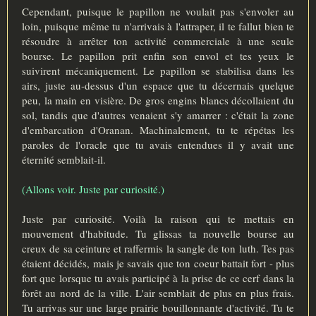
Cependant, puisque le papillon ne voulait pas s'envoler au
loin, puisque même tu n'arrivais à l'attraper, il te fallut bien te
résoudre à arrêter ton activité commerciale à une seule
bourse. Le papillon prit enfin son envol et tes yeux le
suivirent mécaniquement. Le papillon se stabilisa dans les
airs, juste au-dessus d'un espace que tu décernais quelque
peu, la main en visière. De gros engins blancs décollaient du
sol, tandis que d'autres venaient s'y amarrer : c'était la zone
d'embarcation d'Oranan. Machinalement, tu te répétas les
paroles de l'oracle que tu avais entendues il y avait une
éternité semblait-il.
(Allons voir. Juste par curiosité.)
Juste par curiosité. Voilà la raison qui te mettais en
mouvement d'habitude. Tu glissas ta nouvelle bourse au
creux de sa ceinture et raffermis la sangle de ton luth. Tes pas
étaient décidés, mais je savais que ton coeur battait fort - plus
fort que lorsque tu avais participé à la prise de ce cerf dans la
forêt au nord de la ville. L'air semblait de plus en plus frais.
Tu arrivas sur une large prairie bouillonnante d'activité. Tu te