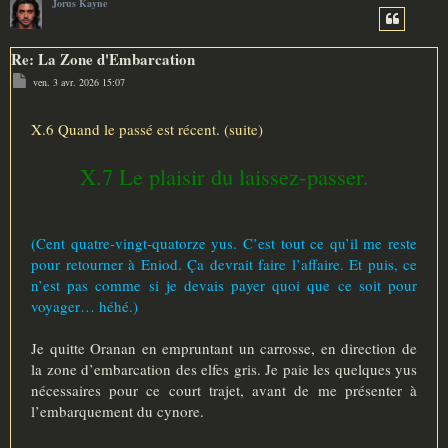
Jorus Kayne
Re: La Zone d'Embarcation
M
ven. 3 avr. 2026 15:07
e
s
s
a
X.6 Quand le passé est récent. (suite)
g
e
X.7 Le plaisir du laissez-passer.
(Cent quatre-vingt-quatorze yus. C’est tout ce qu’il me reste
pour retourner à Eniod. Ça devrait faire l’affaire. Et puis, ce
n’est pas comme si je devais payer quoi que ce soit pour
voyager… héhé.)
Je quitte Oranan en empruntant un carrosse, en direction de
la zone d’embarcation des elfes gris. Je paie les quelques yus
nécessaires pour ce court trajet, avant de me présenter à
l’embarquement du cynore.