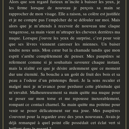
Alors que son regard furieux m’incite à baisser les yeux, je
les ferme lorsque de nouveau je perçois sa main se
rapprocher de mon visage. Elle a raison, sa colère est justifiée
et je ne compte pas l’empêcher de se défouler sur moi. Mais
alors que je m’attends à recevoir de nouveau une claque
vengeresse, sa main vient m’attraper les cheveux derrières ma
nuque. Lorsque j’ouvre les yeux de surprise, c’est pour voir
que ses lèvres viennent caresser les miennes. Un baiser
tendre nous unis. Mon cœur bat la chamade tandis que mon
esprit s’arrête complètement de penser. Mes paupières se
referment comme si je souhaitais savourer chaque instant,
mais la réalité est que je désire ardemment que ce moment
dur une éternité. Sa bouche a un goût de fruit des bois et sa
peau a l’odeur d’un printemps fleuri. Je la sens reculer et
malgré moi je m’avance pour perdurer cette plénitude qui
m’envahit. Malheureusement sa main quitte ma nuque pour
se poser sur mon torse et me repousse inexorablement,
rompant ce contact charnel. Sa main quitte ma poitrine pour
venir se poser délicatement sur ma joue. Mes paupières
s’ouvrent pour la regarder avec des yeux nouveaux. Avais-je
déjà remarqué à quel point elle possédait cet éclat vert si
brillant dans le regard ?