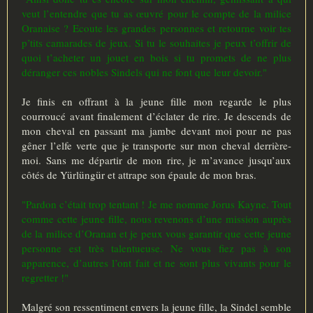
veut l’entendre que tu as œuvré pour le compte de la milice
Oranaise ? Ecoute les grandes personnes et retourne voir tes
p’tits camarades de jeux. Si tu le souhaites je peux t’offrir de
quoi t’acheter un jouet en bois si tu promets de ne plus
déranger ces nobles Sindels qui ne font que leur devoir."
Je finis en offrant à la jeune fille mon regarde le plus
courroucé avant finalement d’éclater de rire. Je descends de
mon cheval en passant ma jambe devant moi pour ne pas
gêner l’elfe verte que je transporte sur mon cheval derrière-
moi. Sans me départir de mon rire, je m’avance jusqu’aux
côtés de Yürlüngür et attrape son épaule de mon bras.
"Pardon c’était trop tentant ! Je me nomme Jorus Kayne. Tout
comme cette jeune fille, nous revenons d’une mission auprès
de la milice d’Oranan et je peux vous garantir que cette jeune
personne est très talentueuse. Ne vous fiez pas à son
apparence, d’autres l’ont fait et ne sont plus vivants pour le
regretter !"
Malgré son ressentiment envers la jeune fille, la Sindel semble