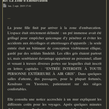
Re: La Zone d'Embarcation
M
lun. 2 sept. 2019 17:41
e
s
s
a
...
g
e
La jeune fille finit par arriver à la zone d'embarcation.
L'espace était strictement délimité : un pré immense avait été
grillagé pour empêcher quiconque d'y pénétrer et éviter les
accidents aux décollages et atterrissages d'appareils ; la seule
entrée était un bâtiment de conception visiblement elfique,
gardé par des soldats Sindeldi. Les elfes gris étaient partout
ici, mais semblaient davantage appartenir au personnel, allant
et venant à travers diverses portes sur lesquelles était inscrit
en lettres capitales : “ENTRÉE INTERDITE À TOUTE
PERSONNE EXTÉRIEURE À AIR GRIS”. Dans quelques
salles d'attente, des passagers, pour la plupart fortunés,
Kendrans ou Ynoriens, patientaient sur des sièges
confortables.
Elle consulta une notice accrochée à un mur expliquant les
différents coûts pour les voyages. Après quelques minutes