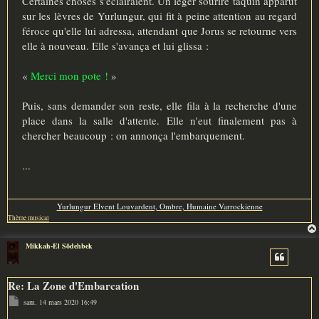
Certaines choses s'éclairaient. Un léger sourire taquin apparut
sur les lèvres de Yurlungur, qui fit à peine attention au regard
féroce qu'elle lui adressa, attendant que Jorus se retourne vers
elle à nouveau. Elle s'avança et lui glissa :
«
Merci mon pote !
»
Puis, sans demander son reste, elle fila à la recherche d'une
place dans la salle d'attente. Elle n'eut finalement pas à
chercher beaucoup : on annonça l'embarquement.
...
Yurlungur Elvent Louvardent, Ombre, Humaine Varrockienne
Thème musical
Mikkah-El Sôdehbek
Re: La Zone d'Embarcation
M
sam. 14 mars 2020 16:49
e
s