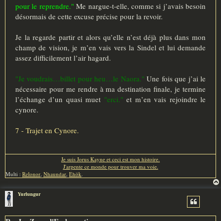
pour le reprendre."
Me nargue-t-elle, comme si j’avais besoin
désormais de cette excuse précise pour la revoir.
Je la regarde partir et alors qu’elle n’est déjà plus dans mon
champ de vision, je m’en vais vers la Sindel et lui demande
assez difficilement l’air hagard.
"Je voudrais…billet pour heu…le Naora."
Une fois que j’ai le
nécessaire pour me rendre à ma destination finale, je termine
l’échange d’un quasi muet
"erci."
et m’en vais rejoindre le
cynore.
7 - Trajet en Cynore.
Je suis Jorus Kayne et ceci est mon histoire.
J'arpente ce monde pour trouver ma voie.
Multi :
Relonor
,
Nhaundar
,
Ehök
.
Yurlungur