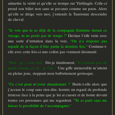
admettre la vérité et qu’elle se trompe sur Yürlüngür. Celle-ci
prend son billet non sans se pavaner comme un paon. Alors
qu’elle se dirige vers moi, j’entends la Taurionne descendre
de cheval.
"Je vois que tu as déjà de la compagnie féminine durant ce
voyage, tu ne perds pas de temps !"
Déclare l’elfe verte avec
une sorte d’irritation dans la voix.
"On n’a toujours pas
reparlé de ta façon d’être partie la dernière fois."
Continue-t-
elle avec cette fois-ci une colère pas vraiment dissimulé.
"Heu…je…c’est vrai."
Dis-je timidement.
"Je n’aurais pas dû
partir comme ça. Je…je t’ai…"
Une gifle mémorable m’atteint
en pleine joue, stoppant mon balbutiement grotesque.
"Ca c’est pour m’avoir abandonnée !"
Hurle-t-elle alors que
j’accuse le coup sans rien dire, hormis un regard de profonde
tristesse face à la peine que je lui ai causée et de honte devant
toutes ces personnes qui me regardent.
"Tu es parti sans me
laisser la possibilité de t’accompagner."