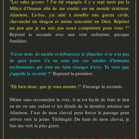
"Les sales gosses ? J'ai été engagée il y a sept mois par la
Milice d'Oranan afin de me rendre sur un monde extérieur,
Aliaénon. Là-bas, j'ai aidé à étouffer une guerre civile,
chevauché un dragon et même rencontré un Dieu. Répétez
un peu que je ne suis pas assez compétente pour vous ?"
Répond la seconde avec une voix enfantine, presque
familière.
"Cesse donc de mentir et débarrasse le plancher si tu n'as pas
de quoi payer. Ce ne sont pas ces salades d'humains
mythomanes qui vont me faire changer d'avis. Tu veux que
j'appelle la sécurité ?"
Reprend la première.
"Eh bien donc, que je vous montre !"
S'insurge la seconde.
Même sans reconnaître la voix, il m’est facile de faire le lien
en un ou une enfant et les détails de la dernière mission sur
Aliaénon. J’use de mon cheval pour forcer le passage pour
arriver vers la jeune Yürlüngür. Du haut de mon cheval, je
fais ma voix la plus grave.
"Ainsi donc tu es encore sur mon chemin, gémissant à qui