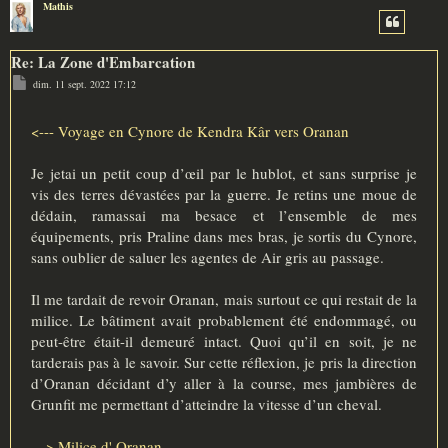
Mathis
Re: La Zone d'Embarcation
M
dim. 11 sept. 2022 17:12
e
s
s
a
<--- Voyage en Cynore de Kendra Kâr vers Oranan
g
e
Je jetai un petit coup d’œil par le hublot, et sans surprise je
vis des terres dévastées par la guerre. Je retins une moue de
dédain, ramassai ma besace et l’ensemble de mes
équipements, pris Praline dans mes bras, je sortis du Cynore,
sans oublier de saluer les agentes de Air gris au passage.
Il me tardait de revoir Oranan, mais surtout ce qui restait de la
milice. Le bâtiment avait probablement été endommagé, ou
peut-être était-il demeuré intact. Quoi qu’il en soit, je ne
tarderais pas à le savoir. Sur cette réflexion, je pris la direction
d’Oranan décidant d’y aller à la course, mes jambières de
Grunfit me permettant d’atteindre la vitesse d’un cheval.
---> Milice d' Oranan