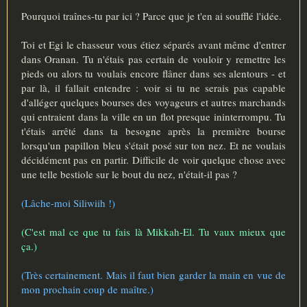
s
a
Pourquoi traînes-tu par ici ? Parce que je t'en ai soufflé l'idée.
g
e
Toi et Egi le chasseur vous étiez séparés avant même d'entrer
dans Oranan. Tu n'étais pas certain de vouloir y remettre les
pieds ou alors tu voulais encore flâner dans ses alentours - et
par là, il fallait entendre : voir si tu ne serais pas capable
d'alléger quelques bourses des voyageurs et autres marchands
qui entraient dans la ville en un flot presque ininterrompu. Tu
t'étais arrêté dans ta besogne après la première bourse
lorsqu'un papillon bleu s'était posé sur ton nez. Et ne voulais
décidément pas en partir. Difficile de voir quelque chose avec
une telle bestiole sur le bout du nez, n'était-il pas ?
(Lâche-moi Siliwiih !)
(C'est mal ce que tu fais là Mikkah-El. Tu vaux mieux que
ça.)
(Très certainement. Mais il faut bien garder la main en vue de
mon prochain coup de maître.)