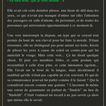
-
Eh bien donc, que je vous montre !
»
Elle avait crié cette dernière phrase, une lueur de défi dans les
yeux, ce qui n'avait pas manqué d'attirer sur elles l'attention
des passagers en salle d'attente, du personnel, et de toutes les
personnes qui arriveraient opportunément à ce moment-là.
Une voix interrompit la dispute, un type qui se croyait tout
permis du haut de son cheval pour lui faire la morale. S'étant
retournée, elle ne distinguait pas pour autant ses traits, forcée
de plisser les yeux à cause du soleil en contre-jour qui lui
auréolait le visage. Mais cette voix... Ça lui disait quelque
chose. Et puis ces membres frêles, et cette posture qui
ressemblait à celle d'un pitre, et cette intonation rigolote...
Elle l'avait sur le bout de la langue, mais décidément il
semblait qu'elle n'était pas capable de s'en souvenir. Et qui de
sa connaissance pouvait lui parler comme il le faisait ? Qui la
considérait encore comme une gamine ? L'inconnu fit même
une erreur de grammaire en parlant de “Sindels” au lieu de
“Sindeldi”. C'était vraiment un tocard à ne pas savoir ça alors
que même elle le savait.