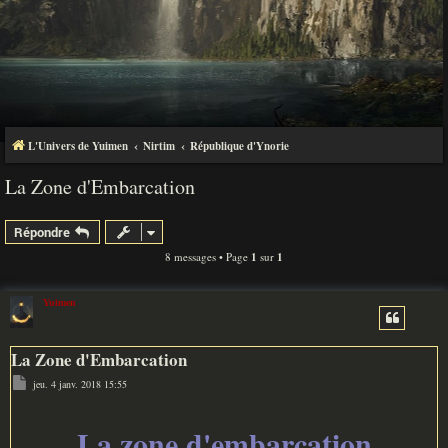
L'Univers de Yuimen
Nirtim
République d'Ynorie
La Zone d'Embarcation
Répondre
8 messages • Page
1
sur
1
Yuimen
La Zone d'Embarcation
M
jeu. 4 janv. 2018 15:55
e
s
s
a
La zone d'embarcation
g