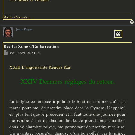
Mathis, Chapardeur
Jorus Kayne
Re: La Zone d'Embarcation
M
mer. 14 sept. 2022 14:33
e
s
s
a
XXIII L'angoissante Kendra Kâr.
g
e
XXIV Derniers réglages du retour.
La fatigue commence à pointer le bout de son nez qu’il est
temps pour moi de prendre place dans le Cynore. L’appareil
est plus lent que le précédent et il faut toute une journée pour
me rendre à ma destination finale. Je prends mes quartiers
dans ne chambre privée, me permettant de prendre mes aise.
Un avantage lorsqu’on dispose d’un bon offert par le prince