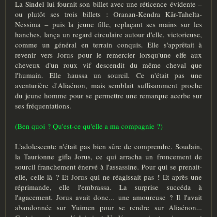
La Sindel lui fournit son billet avec une réticence évidente –
ou plutôt ses trois billets : Oranan-Kendra Kâr-Tahelta-
Nessima – puis la jeune fille, replaçant ses mains sur les
hanches, lança un regard circulaire autour d'elle, victorieuse,
comme un général en terrain conquis. Elle s'apprêtait à
revenir vers Jorus pour le remercier lorsqu'une elfe aux
cheveux d'un roux vif descendit du même cheval que
l'humain. Elle haussa un sourcil. Ce n'était pas une
aventurière d'Aliaénon, mais semblait suffisamment proche
du jeune homme pour se permettre une remarque acerbe sur
ses fréquentations.
(Ben quoi ? Qu'est-ce qu'elle a ma compagnie ?)
L'adolescente n'était pas bien sûre de comprendre. Soudain,
la Taurionne gifla Jorus, ce qui arracha un froncement de
sourcil franchement énervé à l'assassine. Pour qui se prenait-
elle, celle-là ? Et Jorus qui ne réagissait pas ! Et après une
réprimande, elle l'embrassa. La surprise succéda à
l'agacement. Jorus avait donc... une amoureuse ? Il l'avait
abandonnée sur Yuimen pour se rendre sur Aliaénon...