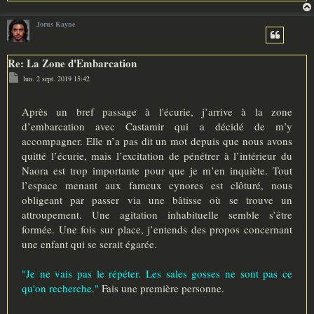
Jorus Kayne
Re: La Zone d'Embarcation
M
lun. 2 sept. 2019 15:42
e
s
s
a
Après un bref passage à l'écurie, j’arrive à la zone
g
d’embarcation avec Castamir qui a décidé de m’y
e
accompagner. Elle n’a pas dit un mot depuis que nous avons
quitté l’écurie, mais l’excitation de pénétrer à l’intérieur du
Naora est trop importante pour que je m’en inquiète. Tout
l’espace menant aux fameux cynores est clôturé, nous
obligeant par passer via une bâtisse où se trouve un
attroupement. Une agitation inhabituelle semble s’être
formée. Une fois sur place, j’entends des propos concernant
une enfant qui se serait égarée.
"Je ne vais pas le répéter. Les sales gosses ne sont pas ce
qu'on recherche."
Fais une première personne.