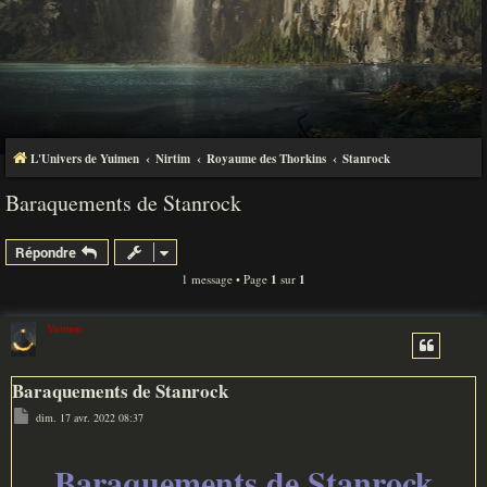
L'Univers de Yuimen
Nirtim
Royaume des Thorkins
Stanrock
Baraquements de Stanrock
Répondre
1 message • Page
1
sur
1
Yuimen
Baraquements de Stanrock
M
dim. 17 avr. 2022 08:37
e
s
s
a
Baraquements de Stanrock
g