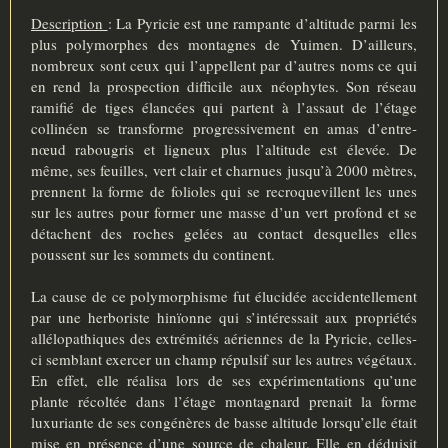
Description
: La Pyricie est une rampante d’altitude parmi les
plus polymorphes des montagnes de Yuimen. D’ailleurs,
nombreux sont ceux qui l’appellent par d’autres noms ce qui
en rend la prospection difficile aux néophytes. Son réseau
ramifié de tiges élancées qui partent à l’assaut de l’étage
collinéen se transforme progressivement en amas d’entre-
nœud rabougris et ligneux plus l’altitude est élevée. De
même, ses feuilles, vert clair et charnues jusqu’à 2000 mètres,
prennent la forme de folioles qui se recroquevillent les unes
sur les autres pour former une masse d’un vert profond et se
détachent des roches gelées au contact desquelles elles
poussent sur les sommets du continent.
La cause de ce polymorphisme fut élucidée accidentellement
par une herboriste hinïonne qui s’intéressait aux propriétés
allélopathiques des extrémités aériennes de la Pyricie, celles-
ci semblant exercer un champ répulsif sur les autres végétaux.
En effet, elle réalisa lors de ses expérimentations qu’une
plante récoltée dans l’étage montagnard prenait la forme
luxuriante de ses congénères de basse altitude lorsqu’elle était
mise en présence d’une source de chaleur. Elle en déduisit