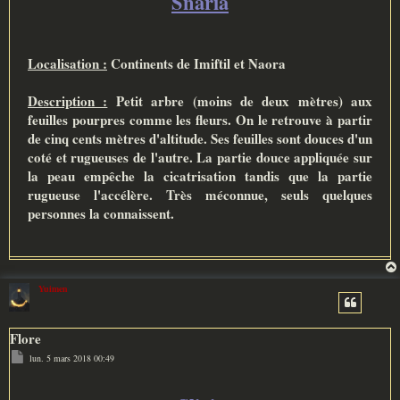
Snaria
g
e
Localisation :
Continents de Imiftil et Naora
Description :
Petit arbre (moins de deux mètres) aux
feuilles pourpres comme les fleurs. On le retrouve à partir
de cinq cents mètres d'altitude. Ses feuilles sont douces d'un
coté et rugueuses de l'autre. La partie douce appliquée sur
la peau empêche la cicatrisation tandis que la partie
rugueuse l'accélère. Très méconnue, seuls quelques
personnes la connaissent.
Yuimen
Flore
M
lun. 5 mars 2018 00:49
e
s
s
a