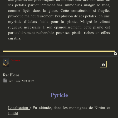
ses pétales particulièrement fins, immobiles malgré le vent,
comme figés dans la glace. Cette constitution si fragile,
provoque malheureusement l’explosion de ses pétales, en une
myriade d’éclats fatale pour la plante. Malgré le climat
rugueux nécessaire à son épanouissement, cette plante est
particulièrement recherchée pour ses pistils, riches en effets
curatifs.
Yuimen
Re: Flore
M
mer. 1 nov. 2023 11:12
e
s
s
a
Pyricie
g
e
Localisation
: En altitude, dans les montagnes de Nirtim et
Imitfil