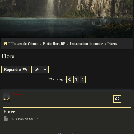
L'Univers de Yuimen
Partie Hors RP
Présentation du monde
Divers
Flore
Répondre
29 messages
1
2
Précédente
Yuimen
Flore
M
lun. 5 mars 2018 00:46
e
s
s
a