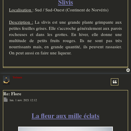
Slivis
g
e
Localisation
: Sud / Sud-Ouest (Continent de Norvéris)
Description :
La slivis est une grande plante grimpante aux
petites feuilles grises. Elle s'accroche généralement aux parois
rocheuses et dans les grottes. En hiver, elle donne une
multitude de petits fruits rouges. Ils ne sont pas très
nourrissants mais, en grande quantité, ils peuvent rassasier.
On peut aussi en faire une liqueur.
Yuimen
Re: Flore
M
lun. 1 nov. 2021 12:12
e
s
s
a
La fleur aux mille éclats
g
e