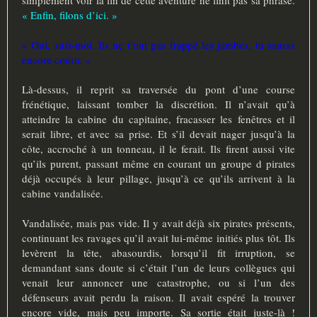
simplement voir la fin de cette aventure ne finit pas sa phrase.
« Enfin, filons d’ici. »
« Oui, suis-moi. Ils ne t’ont pas frappé les jambes, tu sauras
encore courir. »
Là-dessus, il reprit sa traversée du pont d’une course
frénétique, laissant tomber la discrétion. Il n’avait qu’à
atteindre la cabine du capitaine, fracasser les fenêtres et il
serait libre, et avec sa prise. Et s’il devait nager jusqu’à la
côte, accroché à un tonneau, il le ferait. Ils firent aussi vite
qu’ils purent, passant même en courant un groupe d pirates
déjà occupés à leur pillage, jusqu’à ce qu’ils arrivent à la
cabine vandalisée.
Vandalisée, mais pas vide. Il y avait déjà six pirates présents,
continuant les ravages qu’il avait lui-même initiés plus tôt. Ils
levèrent la tête, abasourdis, lorsqu’il fit irruption, se
demandant sans doute si c’était l’un de leurs collègues qui
venait leur annoncer une catastrophe, ou si l’un des
défenseurs avait perdu la raison. Il avait espéré la trouver
encore vide, mais peu importe. Sa sortie était juste-là !