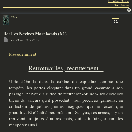
La fiche d'Ulric
Son thème
Ulric
Re: Les Navires Marchands (X1)
M
mer. 23 avr. 2025 22:53
e
s
s
a
Précedemment
g
e
Retrouvailles, recrutement...
Ulric déboula dans la cabine du capitaine comme une
tempête, les portes claquant dans un grand vacarme à son
passage, nerveux à l’idée de récupérer -ou non- les quelques
biens de valeurs qu’il possédait ; son précieux grimoire, sa
collection de petites pierres magiques qui ne faisait que
grandir… Et c’était à peu près tout. Ses yus, ses armes, il y en
trouverait toujours d’autres mais, quitte à faire, autant les
récupérer aussi.