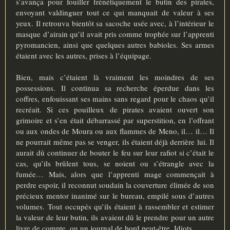
s’avança pour fouiller frénétiquement le butin des pirates,
envoyant valdinguer tout ce qui manquait de valeur à ses
yeux. Il retrouva bientôt sa sacoche usée avec, à l’intérieur le
masque d’airain qu’il avait pris comme trophée sur l’apprenti
pyromancien, ainsi que quelques autres babioles. Ses armes
étaient avec les autres, prises à l’équipage.
Bien, mais c’étaient là vraiment les moindres de ses
possessions. Il continua sa recherche éperdue dans les
coffres, enfouissant ses mains sans regard pour le chaos qu’il
recréait. Si ces pouilleux de pirates avaient ouvert son
grimoire et s’en était débarrassé par superstition, en l’offrant
ou aux ondes de Moura ou aux flammes de Meno, il… il… Il
ne pourrait même pas se venger, ils étaient déjà derrière lui. Il
aurait dû continuer de bouter le feu sur leur rafiot si c’était le
cas, qu’ils brûlent tous, se noient ou s’étrangle avec la
fumée… Mais, alors que l’apprenti mage commençait à
perdre espoir, il reconnut soudain la couverture élimée de son
précieux mentor inanimé sur le bureau, empilé sous d’autres
volumes. Tout occupés qu’ils étaient à rassembler et estimer
la valeur de leur butin, ils avaient dû le prendre pour un autre
livre de compte, ou un journal de bord peut-être. Idiots.