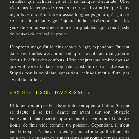
entailles qui tâchaient çà et là sa tunique d’écarlate. Ulric
n’eut pas le temps de reculer pour se dissimuler que leurs
regards se croisèrent, bien assez longtemps pour qu’il puisse
voir une lueur sauvage s’ajouter à la satisfaction dans les
yeux de son adversaire, comme un prédateur qui venait juste
de trouver de nouvelles proies.
L’apprenti mage fût le plus rapide à agir, cependant. Puisant
dans ses fluides avec une soif qui n’avait fait que grandir
depuis le début des combats, Ulric conjura une ombre épaisse
qui vint voiler la face trop vite satisfaite de son adversaire.
Surpris par la soudaine apparition, celui-ci recula d’un pas
avant de hurler :
« ICI, HEY ! ILS ONT D’AUTRES M… »
Ulric ne voulut pas le laisser finir son appel à l’aide. Sortant
sa dague, il se jeta, dague en avant, sur son obstacle
beuglant. Il était certain que ce marin savourerait la douce
ironie de finir vidé comme un poisson. Cependant, il n’eut
pas le temps d’achever sa charge maladroite qu’il vit un pic
de glace le dépasser en sifflant dans l’air pour s’écraser sur la