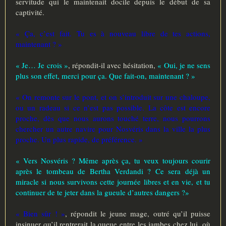
servitude qui le maintenait docile depuis le début de sa
captivité.
« Ça, c’est fait. Tu es à nouveau libre de tes actions,
maintenant ? »
« Je… Je crois »
, répondit-il avec hésitation,
« Oui, je ne sens
plus son effet, merci pour ça. Que fait-on, maintenant ? »
« On remonte sur le pont, et on s’introduit sur une chaloupe,
ou un radeau si ce n’est pas possible. La côte est encore
proche, dès que nous aurons touché terre, nous pourrons
chercher un autre navire pour Nosvéris dans la ville la plus
proche. Un plus rapide, de préférence. »
« Vers Nosvéris ? Même après ça, tu veux toujours courir
après le tombeau de Bertha Verdandi ? Ce sera déjà un
miracle si nous survivons cette journée libres et en vie, et tu
continuer de te jeter dans la gueule d’autres dangers ?»
« Bien sûr ! »
, répondit le jeune mage, outré qu’il puisse
insinuer qu’il rentrerait la queue entre les jambes chez lui, où