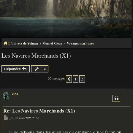
L'Univers de Yuimen
Mers et Cieux
Voyages maritimes
Les Navires Marchands (X1)
Répondre
35 messages
1
2
Précédente
Ulric
Re: Les Navires Marchands (X1)
M
jeu. 20 mars 2025 23:55
e
s
s
a
Ulric déboula dans les quartiers du capitaine d’une façon qui,