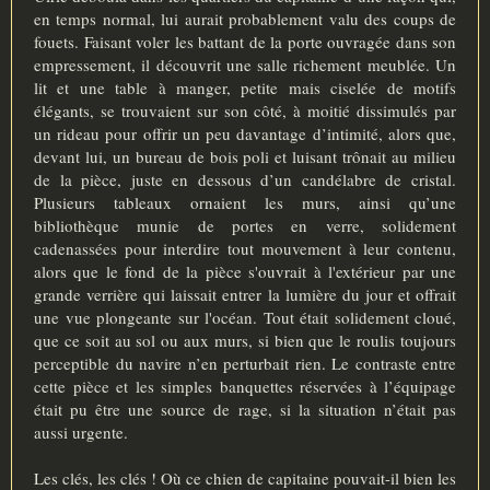
g
en temps normal, lui aurait probablement valu des coups de
e
fouets. Faisant voler les battant de la porte ouvragée dans son
empressement, il découvrit une salle richement meublée. Un
lit et une table à manger, petite mais ciselée de motifs
élégants, se trouvaient sur son côté, à moitié dissimulés par
un rideau pour offrir un peu davantage d’intimité, alors que,
devant lui, un bureau de bois poli et luisant trônait au milieu
de la pièce, juste en dessous d’un candélabre de cristal.
Plusieurs tableaux ornaient les murs, ainsi qu’une
bibliothèque munie de portes en verre, solidement
cadenassées pour interdire tout mouvement à leur contenu,
alors que le fond de la pièce s'ouvrait à l'extérieur par une
grande verrière qui laissait entrer la lumière du jour et offrait
une vue plongeante sur l'océan. Tout était solidement cloué,
que ce soit au sol ou aux murs, si bien que le roulis toujours
perceptible du navire n’en perturbait rien. Le contraste entre
cette pièce et les simples banquettes réservées à l’équipage
était pu être une source de rage, si la situation n’était pas
aussi urgente.
Les clés, les clés ! Où ce chien de capitaine pouvait-il bien les