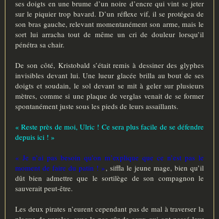
ses doigts en une brume d’un noire d’encre qui vint se jeter
sur le piquier trop bavard. D’un réflexe vif, il se protégea de
son bras gauche, relevant momentanément son arme, mais le
sort lui arracha tout de même un cri de douleur lorsqu’il
pénétra sa chair.
De son côté, Kristobald s’était remis à dessiner des glyphes
invisibles devant lui. Une lueur glacée brilla au bout de ses
doigts et soudain, le sol devant se mit à geler sur plusieurs
mètres, comme si une plaque de verglas venait de se former
spontanément juste sous les pieds de leurs assaillants.
« Reste près de moi, Ulric ! Ce sera plus facile de se défendre
depuis ici ! »
« Je n’ai pas besoin qu’on m’explique que ce n’est pas le
moment de faire du patin ! »
, siffla le jeune mage, bien qu’il
dût bien admettre que le sortilège de son compagnon le
sauverait peut-être.
Les deux pirates n’eurent cependant pas de mal à traverser la