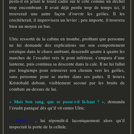
pesta-il en jetant le lourd cadre sur le côté comme un déchet
trop encombrant. Il avait déjà perdu trop de temps ici, il
trouverait une autre façon d’ouvrir les geôles. Il les
crochèterait, il improvisera un levier ; peu importe, il trouvera
bien un moyen en bas.
Ulric ressortit de la cabine en trombe, profitant que personne
ne lui demande des explications sur son comportement
erratique dans le chaos ambiant, descendit quatre à quatre les
marches de l’escalier vers le pont inférieur, s’empara d’une
lanterne, puis continua sa descente dans la cale. Il ne lui fallut
pas longtemps pour retrouver son chemin vers les geôles,
sans personne pour se mettre dans ses pattes. Il trouva
Kristobald debout, visiblement secoué par les bruits de
combats au-dessus de lui.
« Mais bon sang, que se passe-t-il là-haut ? »
, demanda
l’érudit paniqué dès qu’il vit entrer Ulric.
« Pirates. »
, lui répondit-il laconiquement alors qu’il
inspectait la porte de la cellule.