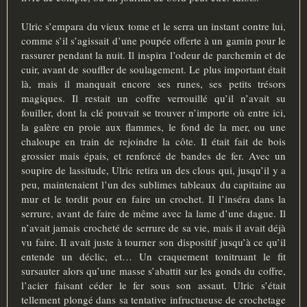
Ulric s’empara du vieux tome et le serra un instant contre lui,
comme s’il s’agissait d’une poupée offerte à un gamin pour le
rassurer pendant la nuit. Il inspira l’odeur de parchemin et de
cuir, avant de souffler de soulagement. Le plus important était
là, mais il manquait encore ses runes, ses petits trésors
magiques. Il restait un coffre verrouillé qu’il n’avait su
fouiller, dont la clé pouvait se trouver n’importe où entre ici,
la galère en proie aux flammes, le fond de la mer, ou une
chaloupe en train de rejoindre la côte. Il était fait de bois
grossier mais épais, et renforcé de bandes de fer. Avec un
soupire de lassitude, Ulric retira un des clous qui, jusqu’il y a
peu, maintenaient l’un des sublimes tableaux du capitaine au
mur et le tordit pour en faire un crochet. Il l’inséra dans la
serrure, avant de faire de même avec la lame d’une dague. Il
n’avait jamais crocheté de serrure de sa vie, mais il avait déjà
vu faire. Il avait juste à tourner son dispositif jusqu’à ce qu’il
entende un déclic, et… Un craquement tonitruant le fit
sursauter alors qu’une masse s’abattit sur les gonds du coffre,
l’acier faisant céder le fer sous son assaut. Ulric s’était
tellement plongé dans sa tentative infructueuse de crochetage