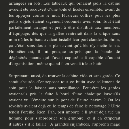
arrangées en lots. Les tableaux qui ornaient jadis la cabine
avaient été recouvert d’une toile et ficelés ensemble, avant de
les appuyer contre le mur. Plusieurs coffres pour les plus
petits objets étaient sagement ordonnés avec soin. Tout était
parfaitement arrangé et prêt à être distribué aux membres
d’équipage, dès que la galère rentrerait dans la crique sans
nom où les forbans avaient installé leur port clandestin. Enfin,
ça c’était sans doute le plan avant qu’Ulric n’y mette le feu.
Honnêtement, il fut presque surpris que la bande de
dégénérés puants qui l’avait capturé soit capable d’autant
d’organisation, même quand il en venait à leur butin.
Surprenant, aussi, de trouver la cabine vide et sans garde. Ce
serait absurde d’entreposer tout ce butin avec tellement de
soin pour le laisser sans surveillance. Peut-être les gardes
avaient-ils pris la fuite à bord d’une chaloupe lorsqu’ils
avaient vu l’émeute sur le pont de l’autre navire ? Ou les
révoltés avaient déjà eu le temps de faire le nettoyage ? Ulric
tendit l’oreille. Rien. Pah, peu importe ! Il avait déjà tué un
homme pour s'approprier son grimoire, et il en étriperait
d’autres s’il le fallait ! A grandes enjambées, l’apprenti mage