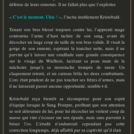
défense de leurs ennemis. Il ne fallait plus que l’exploiter.
« C’est le moment, Ulric ! »
, l’incita inutilement Kristobald.
Tenant son bras blessé toujours contre lui, l’apprenti mage
contourna l’arme d’hast tachée de son sang, avant de
décocher un large coup de taille de son bras valide. Il visait la
gorge de son ennemi, espérant la trancher nette, mais il ne
parvint qu’à laisser une estafilade sans grande conséquence
sur le visage du Wielhois, lacérant sa peau mate de la
mâchoire jusqu’à sa moustache trempée de sueur. Un
claquement retenti, et un carreau frôla les deux combattants.
L’orc était prudent de ne pas toucher ses frères d’armes, mais
il ne laisserait passer aucune opportunité, semble-t-il.
Kristobald reçu bientôt sa récompense pour son esprit
d'équipe lorsque le Sang Pourpre, profitant que son attention
se soit détournée de lui, pour lui décocher un violent coup de
masse qui vint s’écraser sur son épaule, mais sans parvenir à
briser l’os. L’érudit n’endurerait cependant pas cette
correction longtemps, déjà affaibli par sa captivité qu’il était.