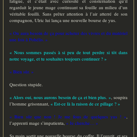
fatigue, et c’était avec curiosité et consternation qu’il
regardait le jeune mage continuant sa fouille au milieu d’un
véritable fouilli. Sans prêter attention à l’air atterré de son
compagnon, Ulric lui lança une nouvelle bourse de yus.
« On aura besoin de ça pour acheter des vivres et du matériel
une fois à Pohélis. »
« Nous sommes passés à si peu de tout perdre si tôt dans
notre voyage, et tu souhaites toujours continuer ? »
« Bien sûr. »
Question stupide.
« Alors oui, nous aurons besoin de ça et bien plus. »
, soupira
l’homme grisonnant,
« Est-ce là la raison de ce pillage ? »
« Bien sûr que non ! Je me fous de quelques yus ! »
,
l’apprenti mage s’impatienta,
« Je cherche… »
Sa main sortit une nouvelle bourse du coffre. Il l’ouvrit, et ses