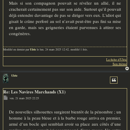
Mais si son compagnon pouvait se révéler un allié, il ne
cracherait certainement pas sur son aide. Surtout qu’il pouvait
déjà entendre davantage de pas se diriger vers eux. L’idiot qui
gisait le crâne perforé au sol n’avait peut-être pas fini sa mise
en garde, mais ses geigneries étaient parvenues à attirer ses
congénères.
Modifié en dernier par
Ulric
le lun. 24 mars 2025 12:42, modifié 1 fois.
La fiche d'Ulric
Son thème
Ulric
Re: Les Navires Marchands (X1)
M
ven. 21 mars 2025 22:25
e
s
s
a
De nouvelles silhouettes surgirent bientôt de la pénombre ; un
g
homme à la peau bleue et à la barbe rouge arriva en premier,
e
armé d’un bocle qui semblait avoir sa place aux côtés d’une