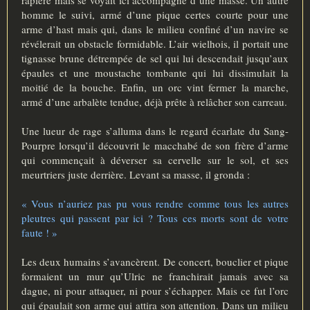
rapière mais se voyait ici accompagné d’une masse. Un autre
homme le suivi, armé d’une pique certes courte pour une
arme d’hast mais qui, dans le milieu confiné d’un navire se
révélerait un obstacle formidable. L’air wielhois, il portait une
tignasse brune détrempée de sel qui lui descendait jusqu’aux
épaules et une moustache tombante qui lui dissimulait la
moitié de la bouche. Enfin, un orc vint fermer la marche,
armé d’une arbalète tendue, déjà prête à relâcher son carreau.
Une lueur de rage s’alluma dans le regard écarlate du Sang-
Pourpre lorsqu’il découvrit le macchabé de son frère d’arme
qui commençait à déverser sa cervelle sur le sol, et ses
meurtriers juste derrière. Levant sa masse, il gronda :
« Vous n’auriez pas pu vous rendre comme tous les autres
pleutres qui passent par ici ? Tous ces morts sont de votre
faute ! »
Les deux humains s’avancèrent. De concert, bouclier et pique
formaient un mur qu’Ulric ne franchirait jamais avec sa
dague, ni pour attaquer, ni pour s’échapper. Mais ce fut l’orc
qui épaulait son arme qui attira son attention. Dans un milieu