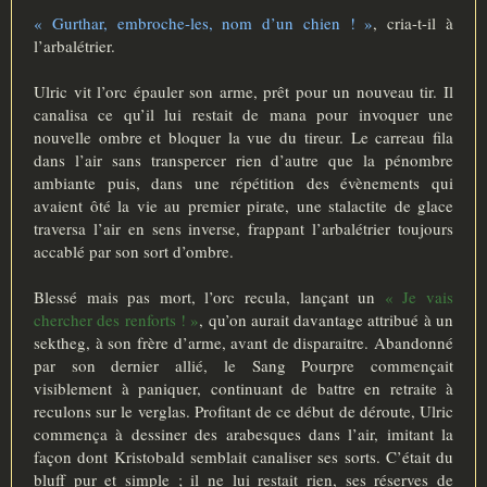
« Gurthar, embroche-les, nom d’un chien ! »
, cria-t-il à
l’arbalétrier.
Ulric vit l’orc épauler son arme, prêt pour un nouveau tir. Il
canalisa ce qu’il lui restait de mana pour invoquer une
nouvelle ombre et bloquer la vue du tireur. Le carreau fila
dans l’air sans transpercer rien d’autre que la pénombre
ambiante puis, dans une répétition des évènements qui
avaient ôté la vie au premier pirate, une stalactite de glace
traversa l’air en sens inverse, frappant l’arbalétrier toujours
accablé par son sort d’ombre.
Blessé mais pas mort, l’orc recula, lançant un
« Je vais
chercher des renforts ! »
, qu’on aurait davantage attribué à un
sektheg, à son frère d’arme, avant de disparaitre. Abandonné
par son dernier allié, le Sang Pourpre commençait
visiblement à paniquer, continuant de battre en retraite à
reculons sur le verglas. Profitant de ce début de déroute, Ulric
commença à dessiner des arabesques dans l’air, imitant la
façon dont Kristobald semblait canaliser ses sorts. C’était du
bluff pur et simple ; il ne lui restait rien, ses réserves de