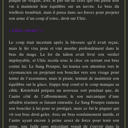
plaque de verglas, avec le pas sûr de ceux qui ont passé leur
vie à maintenir leur équilibre sur un navire. Le bras du
wielhois tremblait, mais il puisa dans ses forces pour projeter
son arme d’un coup d’estoc, droit sur Ulric.
« Crève, sorcier ! »
Le coup était incertain après la blessure qu’il avait reçue,
mais le fer visa juste et vint mordre profondément dans le
bras du mage. La loi du talion avait livré son verdict
impitoyable, et Ulric recula sous le choc en serrant son bras
contre lui. Le Sang Pourpre, lui tourna son attention vers le
cryomancien en projetant son bouclier vers son visage pour
tenter de l’assommer, mais le pirate, tentant de maintenir son
équilibre sur la glace, frappa trop court et le coup manqua sa
cible. Kristobald prépara un nouveau sort pendant que, de
l’autre côté de l’affrontement, le son mécanique d’une
arbalète réarmée se faisant entendre. Le Sang Pourpre ramena
son bouclier à lui pour se protéger, mais ce fut le piquier qui
vit son bras droit geler. Avec un bras soudainement inutile, et
l’autre ayant encore à peine assez de force pour tenir son
arme, une faille sans précédant venait de s’ouvrir dans la