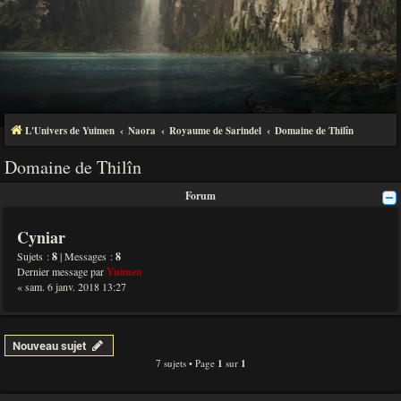
L'Univers de Yuimen
Naora
Royaume de Sarindel
Domaine de Thilîn
Domaine de Thilîn
Forum
Cyniar
Sujets :
8
| Messages :
8
Dernier message par
Yuimen
« sam. 6 janv. 2018 13:27
Nouveau sujet
7 sujets • Page
1
sur
1