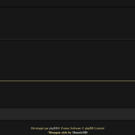
Développé par
phpBB
® Forum Software © phpBB Limited
*
Hexagon style by
MannixMD