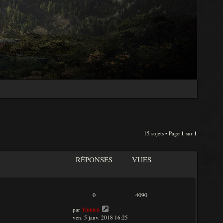
15 sujets • Page
1
sur
1
RÉPONSES
VUES
0
4090
par
Yuimen
ven. 5 janv. 2018 16:25