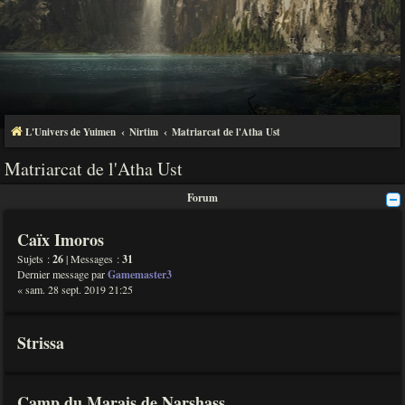
L'Univers de Yuimen
Nirtim
Matriarcat de l'Atha Ust
Matriarcat de l'Atha Ust
Forum
Caïx Imoros
Sujets :
26
| Messages :
31
Dernier message par
Gamemaster3
« sam. 28 sept. 2019 21:25
Strissa
Camp du Marais de Narshass