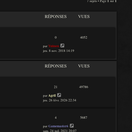
n
7 sujets • Page
1
sur
1
e
i
d
e
e
r
RÉPONSES
VUES
r
m
n
e
i
s
e
s
r
a
0
4052
m
g
e
e
par
Yuimen
s
jeu. 8 nov. 2018 14:19
s
a
g
RÉPONSES
VUES
e
21
49786
par
Agril
jeu. 26 févr. 2026 22:34
4
5687
par
Gamemaster6
sam. 24 juil. 2021 20:07