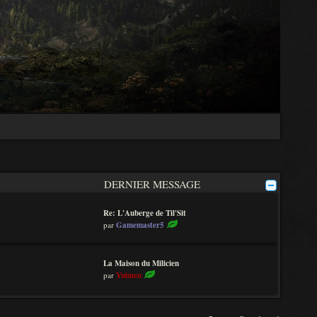
DERNIER MESSAGE
Re: L'Auberge de Til'Sit
V
par
Gamemaster5
o
i
r
La Maison du Milicien
l
V
par
Yuimen
e
o
d
i
e
r
r
l