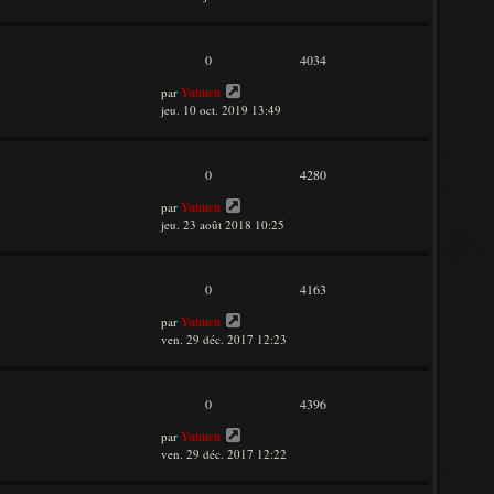
0
4034
par
Yuimen
jeu. 10 oct. 2019 13:49
0
4280
par
Yuimen
jeu. 23 août 2018 10:25
0
4163
par
Yuimen
ven. 29 déc. 2017 12:23
0
4396
par
Yuimen
ven. 29 déc. 2017 12:22