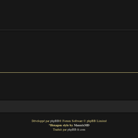
Développé par
phpBB
® Forum Software © phpBB Limited
*
Hexagon style by
MannixMD
Traduit par
phpBB-fr.com