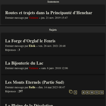
Annonces
Routes et trajets dans la Principauté d'Henehar
Dernier message par
Yuimen
«
jeu. 21 nov. 2019 15:47
Sujets
La Forge d'Orglaf le Fenris
Dernier message par
Ehök
«
ven. 26 nov. 2021 20:48
Réponses :
3
La Bijouterie du Lac
Dernier message par
Yuimen
«
sam. 6 janv. 2018 12:06
Les Monts Eternels (Partie Sud)
Dernier message par
Faëlis
«
dim. 14 mai 2023 08:47
Réponses :
297
…
1
8
9
10
11
12
La Plaine de la Désolation