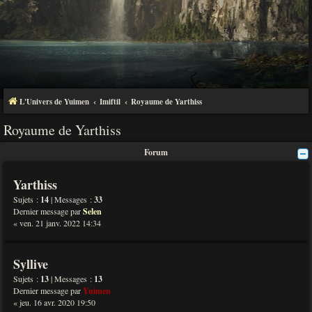
L'Univers de Yuimen
Imiftil
Royaume de Yarthiss
Royaume de Yarthiss
Forum
Yarthiss
Sujets :
14
| Messages :
33
Dernier message par
Selen
« ven. 21 janv. 2022 14:34
Syllive
Sujets :
13
| Messages :
13
Dernier message par
Yuimen
« jeu. 16 avr. 2020 19:50