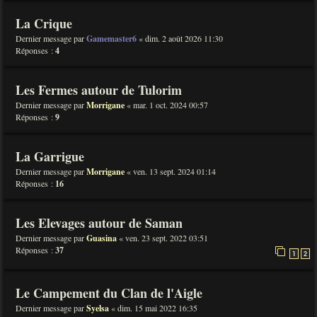
La Crique
Dernier message par
Gamemaster6
«
dim. 2 août 2026 11:30
Réponses :
4
Les Fermes autour de Tulorim
Dernier message par
Morrigane
«
mar. 1 oct. 2024 00:57
Réponses :
9
La Garrigue
Dernier message par
Morrigane
«
ven. 13 sept. 2024 01:14
Réponses :
16
Les Elevages autour de Saman
Dernier message par
Guasina
«
ven. 23 sept. 2022 03:51
Réponses :
37
1
2
Le Campement du Clan de l'Aigle
Dernier message par
Syelsa
«
dim. 15 mai 2022 16:35