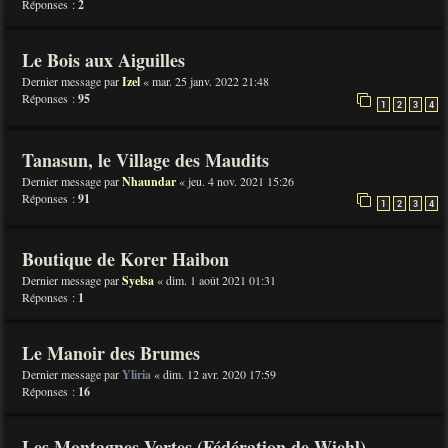
Réponses :
2
Le Bois aux Aiguilles
Dernier message par
Izel
«
mar. 25 janv. 2022 21:48
Réponses :
95
1
2
3
4
Tanasun, le Village des Maudits
Dernier message par
Nhaundar
«
jeu. 4 nov. 2021 15:26
Réponses :
91
1
2
3
4
Boutique de Korer Haibon
Dernier message par
Syelsa
«
dim. 1 août 2021 01:31
Réponses :
1
Le Manoir des Brumes
Dernier message par
Yliria
«
dim. 12 avr. 2020 17:59
Réponses :
16
Les Montagnes Vertes (Fédération de Wiehl)