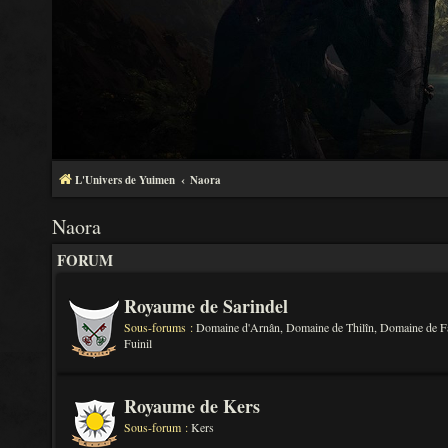
L'Univers de Yuimen
Naora
Naora
FORUM
Royaume de Sarindel
Sous-forums :
Domaine d'Arnân
,
Domaine de Thilîn
,
Domaine de F
Fuinil
Royaume de Kers
Sous-forum :
Kers