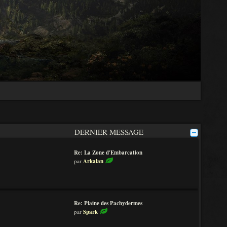
DERNIER MESSAGE
Re: La Zone d'Embarcation
V
par
Arkalan
o
i
r
l
e
Re: Plaine des Pachydermes
d
V
par
Spark
e
o
r
i