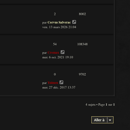
2
8002
par
Corvus Salverac
ven. 13 mars 2026 21:04
54
108348
par
Cromax
mer. 6 oct. 2021 19:10
0
9702
par
Yuimen
mer. 27 déc. 2017 13:37
4 sujets • Page
1
sur
1
Aller à