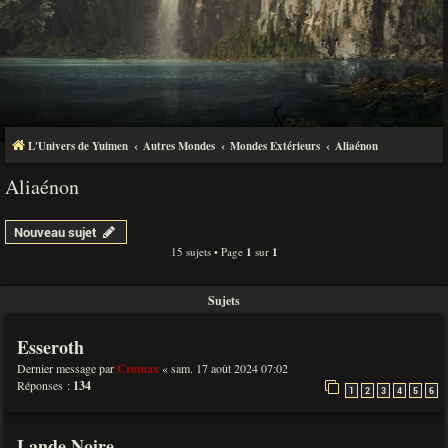
L'Univers de Yuimen
Autres Mondes
Mondes Extérieurs
Aliaénon
Aliaénon
Nouveau sujet
15 sujets • Page
1
sur
1
Sujets
Esseroth
Dernier message par
Cromax
«
sam. 17 août 2024 07:02
Réponses :
134
1
2
3
4
5
6
Lande Noire