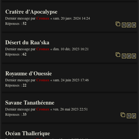
Cratère d'Apocalypse
Dernier message par
Cromax
«
sam. 20 janv. 2024 14:24
Réponses :
52
1
2
3
Désert du Raa'ska
Dernier message par
Cromax
«
dim. 10 déc. 2023 16:21
Réponses :
62
1
2
3
Royaume d'Ouessie
Dernier message par
Cromax
«
sam. 24 juin 2023 17:46
Réponses :
22
Savane Tanathéenne
Dernier message par
Cromax
«
ven. 26 mai 2023 22:51
Réponses :
33
1
2
Océan Thallerique