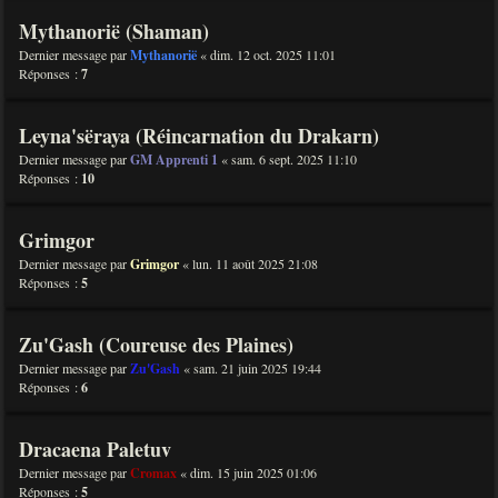
Mythanorië (Shaman)
Dernier message par
Mythanorië
«
dim. 12 oct. 2025 11:01
Réponses :
7
Leyna'sëraya (Réincarnation du Drakarn)
Dernier message par
GM Apprenti 1
«
sam. 6 sept. 2025 11:10
Réponses :
10
Grimgor
Dernier message par
Grimgor
«
lun. 11 août 2025 21:08
Réponses :
5
Zu'Gash (Coureuse des Plaines)
Dernier message par
Zu'Gash
«
sam. 21 juin 2025 19:44
Réponses :
6
Dracaena Paletuv
Dernier message par
Cromax
«
dim. 15 juin 2025 01:06
Réponses :
5