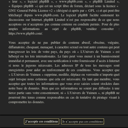
« leur », « logiciel phpBB », « www.phpbb.com », « phpBB Limited »,
« Équipes phpBB ») qui est un script libre de forum, déclaré sous la licence «
GNU General Public License v2
» (désigné ci-après par « GPL ») et qui peut être
téléchargé depuis
www.phpbb.com
. Le logiciel phpBB facilite seulement les
discussions sur Internet. phpBB Limited n’est pas responsable de ce que nous
acceptons ou n’acceptons pas comme contenu ou conduite permis. Pour de plus
amples informations au sujet de phpBB, veuillez consulter :
https://www.phpbb.com/
.
Vous acceptez de ne pas publier de contenu abusif, obscène, vulgaire,
diffamatoire, choquant, menaçant, à caractère sexuel ou tout autre contenu qui peut
transgresser les lois de votre pays, du pays où « L'Univers de Yuimen » est
hébergé ou les lois internationales. Le faire peut vous mener à un bannissement
immédiat et permanent, avec une notification à votre fournisseur d’accès à Internet
si nous le jugeons nécessaire. Les adresses IP de tous les messages sont
enregistrées pour aider au renforcement de ces conditions. Vous acceptez que
« L'Univers de Yuimen » supprime, modifie, déplace ou verrouille n’importe quel
sujet lorsque nous estimons que cela est nécessaire. En tant que membre, vous
acceptez que toutes les informations que vous avez saisies soient stockées dans
notre base de données. Bien que ces informations ne soient pas diffusées à une
tierce partie sans votre consentement, ni « L'Univers de Yuimen », ni phpBB ne
pourront être tenus comme responsables en cas de tentative de piratage visant à
compromettre les données.