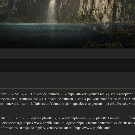
tre », « nos », « L'Univers de Yuimen », « https://univers.yuimen.net »), vous acceptez d’ê
ccédez pas et/ou n’utilisez pas « L'Univers de Yuimen ». Nous pouvons modifier celles-ci à n’
s continuez d’utiliser « L'Univers de Yuimen » alors que des changements ont été effectués, vou
 eux », « leur », « logiciel phpBB », « www.phpbb.com », « phpBB Limited », « Équipe
t être téléchargé depuis
www.phpbb.com
. Le logiciel phpBB facilite seulement les discussio
nformations au sujet de phpBB, veuillez consulter :
https://www.phpbb.com/
.