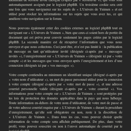
automatiquement assignés par le logiciel phpBB. Un troisième cookie sera créé
une fois que vous naviguerez sur les sujets de « L'Univers de Yuimen » et est
utilisé pour stocker les informations sur les sujets que vous avez lus, ce qui
améliore votre navigation sur le forum.
Nous pouvons également créer des cookies externes au logiciel phpBB tout en
naviguant sur « L'Univers de Yuimen », bien que ceux-ci soient hors de portée du
document qui est prévu pour couvrir seulement les pages créées par le logiciel
phpBB. La seconde manière est de récupérer l’information que vous nous
envoyez et que nous collectons. Ceci peut être, et n’est pas limité à : la publication
de message en tant qu’utilisateur invité (désignée ci-après par « messages
invités »), l’enregistrement sur « L'Univers de Yuimen » (désignée ici par « votre
compte ») et les messages que vous envoyez après l’enregistrement et lors d’une
connexion (désignés ici par « vos messages »).
Votre compte contiendra au minimum un identifiant unique (désigné ci-après par
« votre nom d’utilisateur »), un mot de passe personnel utilisé pour la connexion
à votre compte (désigné ci-après par « votre mot de passe »), et une adresse
courriel personnelle valide (désignée ci-après par « votre courriel »). Vos
informations pour votre compte sur « L'Univers de Yuimen » sont protégées par
les lois de protection des données applicables dans le pays qui nous héberge.
Toute information en-dehors de votre nom d’utilisateur, de votre mot de passe et
de votre adresse courriel requise par « L'Univers de Yuimen » durant la procédure
d’enregistrement, qu’elle soit obligatoire ou non, reste à la discrétion de
« L'Univers de Yuimen ». Dans tous les cas, vous pouvez choisir quelle
information de votre compte sera affichée publiquement. De plus, dans votre
profil, vous pouvez souscrire ou non à l’envoi automatique de courriel par le
logiciel phpBB.