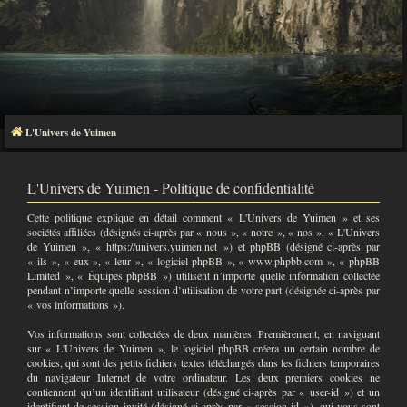
L'Univers de Yuimen
L'Univers de Yuimen - Politique de confidentialité
Cette politique explique en détail comment « L'Univers de Yuimen » et ses
sociétés affiliées (désignés ci-après par « nous », « notre », « nos », « L'Univers
de Yuimen », « https://univers.yuimen.net ») et phpBB (désigné ci-après par
« ils », « eux », « leur », « logiciel phpBB », « www.phpbb.com », « phpBB
Limited », « Équipes phpBB ») utilisent n’importe quelle information collectée
pendant n’importe quelle session d’utilisation de votre part (désignée ci-après par
« vos informations »).
Vos informations sont collectées de deux manières. Premièrement, en naviguant
sur « L'Univers de Yuimen », le logiciel phpBB créera un certain nombre de
cookies, qui sont des petits fichiers textes téléchargés dans les fichiers temporaires
du navigateur Internet de votre ordinateur. Les deux premiers cookies ne
contiennent qu’un identifiant utilisateur (désigné ci-après par « user-id ») et un
identifiant de session invité (désigné ci-après par « session-id »), qui vous sont