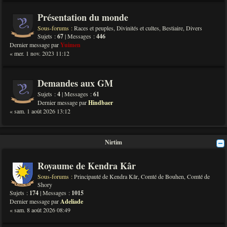
Présentation du monde
Sous-forums :
Races et peuples
,
Divinités et cultes
,
Bestiaire
,
Divers
Sujets :
67
| Messages :
446
Dernier message par
Yuimen
« mer. 1 nov. 2023 11:12
Demandes aux GM
Sujets :
4
| Messages :
61
Dernier message par
Hindbaer
« sam. 1 août 2026 13:12
Nirtim
Royaume de Kendra Kâr
Sous-forums :
Principauté de Kendra Kâr
,
Comté de Bouhen
,
Comté de
Shory
Sujets :
174
| Messages :
1015
Dernier message par
Adeliade
« sam. 8 août 2026 08:49