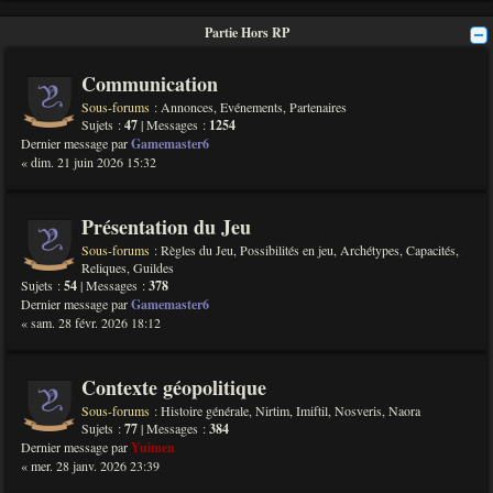
Partie Hors RP
Communication
Sous-forums :
Annonces
,
Evénements
,
Partenaires
Sujets :
47
| Messages :
1254
Dernier message par
Gamemaster6
« dim. 21 juin 2026 15:32
Présentation du Jeu
Sous-forums :
Règles du Jeu
,
Possibilités en jeu
,
Archétypes
,
Capacités
,
Reliques
,
Guildes
Sujets :
54
| Messages :
378
Dernier message par
Gamemaster6
« sam. 28 févr. 2026 18:12
Contexte géopolitique
Sous-forums :
Histoire générale
,
Nirtim
,
Imiftil
,
Nosveris
,
Naora
Sujets :
77
| Messages :
384
Dernier message par
Yuimen
« mer. 28 janv. 2026 23:39