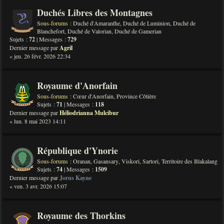
Duchés Libres des Montagnes
Sous-forums :
Duché d'Amaranthe
,
Duché de Luminion
,
Duché de
Blanchefort
,
Duché de Valorian
,
Duché de Gamerian
Sujets :
72
| Messages :
729
Dernier message par
Agril
« jeu. 26 févr. 2026 22:34
Royaume d'Anorfain
Sous-forums :
Cœur d'Anorfain
,
Province Côtière
Sujets :
71
| Messages :
118
Dernier message par
Héliodrianna Mulcibur
« lun. 8 mai 2023 14:11
République d'Ynorie
Sous-forums :
Oranan
,
Gasansary
,
Viskori
,
Sartori
,
Territoire des Blakalang
Sujets :
74
| Messages :
1509
Dernier message par
Jorus Kayne
« ven. 3 avr. 2026 15:07
Royaume des Thorkins