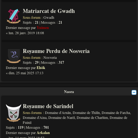
Matriarcat de Gwadh
Sous-forum :
Gwadh
Sujets :
21
| Messages :
21
Dernier message par
Yuimen
« lun. 28 janv. 2019 18:08
Royaume Perdu de Nosveria
Sous-forum :
Nosveria
Sujets :
29
| Messages :
317
Dernier message par
Ehök
« dim. 25 mai 2025 17:13
Naora
Royaume de Sarindel
Sous-forums :
Domaine d'Arnân
,
Domaine de Thilîn
,
Domaine de Farcha
,
Domaine d'Aina
,
Domaine de Narël
,
Domaine de Charlùm
,
Domaine de
Fuinil
Sujets :
119
| Messages :
701
Dernier message par
Arkalan
« lun. 14 mars 2022 18:52