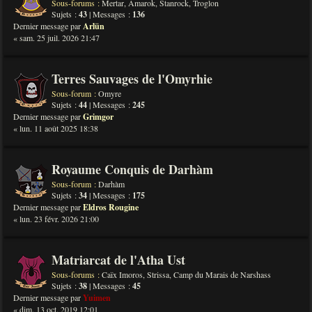
Sous-forums :
Mertar
,
Amarok
,
Stanrock
,
Troglon
Sujets :
43
| Messages :
136
Dernier message par
Arlün
« sam. 25 juil. 2026 21:47
Terres Sauvages de l'Omyrhie
Sous-forum :
Omyre
Sujets :
44
| Messages :
245
Dernier message par
Grimgor
« lun. 11 août 2025 18:38
Royaume Conquis de Darhàm
Sous-forum :
Darhàm
Sujets :
34
| Messages :
175
Dernier message par
Eldros Rougine
« lun. 23 févr. 2026 21:00
Matriarcat de l'Atha Ust
Sous-forums :
Caïx Imoros
,
Strissa
,
Camp du Marais de Narshass
Sujets :
38
| Messages :
45
Dernier message par
Yuimen
« dim. 13 oct. 2019 12:01