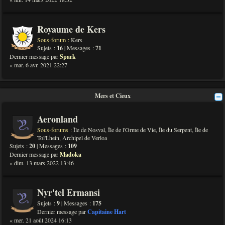
Royaume de Kers
Sous-forum :
Kers
Sujets :
16
| Messages :
71
Dernier message par
Spark
« mar. 6 avr. 2021 22:27
Mers et Cieux
Aeronland
Sous-forums :
Île de Nosval
,
Île de l'Orme de Vie
,
Île du Serpent
,
Île de
Tol'Lhein
,
Archipel de Verloa
Sujets :
20
| Messages :
109
Dernier message par
Madoka
« dim. 13 mars 2022 13:46
Nyr'tel Ermansi
Sujets :
9
| Messages :
175
Dernier message par
Capitaine Hart
« mer. 21 août 2024 16:13