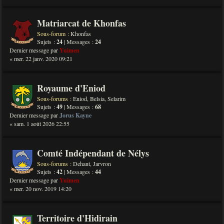
Matriarcat de Khonfas
Sous-forum :
Khonfas
Sujets :
24
| Messages :
24
Dernier message par
Yuimen
« mer. 22 janv. 2020 09:21
Royaume d'Eniod
Sous-forums :
Eniod
,
Belsia
,
Selarim
Sujets :
49
| Messages :
68
Dernier message par
Jorus Kayne
« sam. 1 août 2026 22:55
Comté Indépendant de Nélys
Sous-forums :
Dehant
,
Jarvron
Sujets :
42
| Messages :
44
Dernier message par
Yuimen
« mer. 20 nov. 2019 14:20
Territoire d'Hidirain