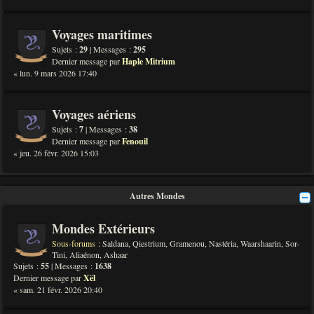
Voyages maritimes
Sujets :
29
| Messages :
295
Dernier message par
Haple Mitrium
« lun. 9 mars 2026 17:40
Voyages aériens
Sujets :
7
| Messages :
38
Dernier message par
Fenouil
« jeu. 26 févr. 2026 15:03
Autres Mondes
Mondes Extérieurs
Sous-forums :
Saldana
,
Qiestrium
,
Gramenou
,
Nastéria
,
Waarshaarin
,
Sor-
Tini
,
Aliaénon
,
Ashaar
Sujets :
55
| Messages :
1638
Dernier message par
Xël
« sam. 21 févr. 2026 20:40