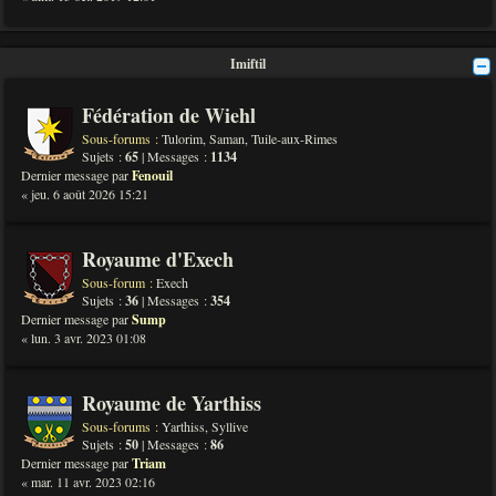
Imiftil
Fédération de Wiehl
Sous-forums :
Tulorim
,
Saman
,
Tuile-aux-Rimes
Sujets :
65
| Messages :
1134
Dernier message par
Fenouil
« jeu. 6 août 2026 15:21
Royaume d'Exech
Sous-forum :
Exech
Sujets :
36
| Messages :
354
Dernier message par
Sump
« lun. 3 avr. 2023 01:08
Royaume de Yarthiss
Sous-forums :
Yarthiss
,
Syllive
Sujets :
50
| Messages :
86
Dernier message par
Triam
« mar. 11 avr. 2023 02:16