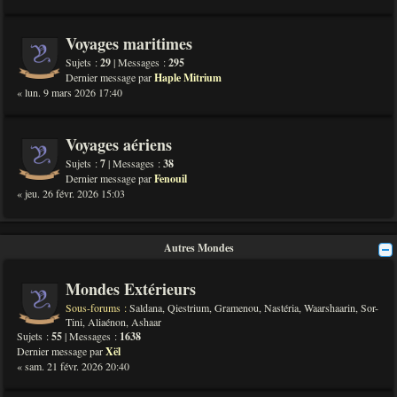
Voyages maritimes
Sujets :
29
| Messages :
295
Dernier message par
Haple Mitrium
« lun. 9 mars 2026 17:40
Voyages aériens
Sujets :
7
| Messages :
38
Dernier message par
Fenouil
« jeu. 26 févr. 2026 15:03
Autres Mondes
Mondes Extérieurs
Sous-forums :
Saldana
,
Qiestrium
,
Gramenou
,
Nastéria
,
Waarshaarin
,
Sor-
Tini
,
Aliaénon
,
Ashaar
Sujets :
55
| Messages :
1638
Dernier message par
Xël
« sam. 21 févr. 2026 20:40