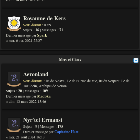
Royaume de Kers
Sous-forum :
Kers
Sujets :
16
| Messages :
71
Dernier message par
Spark
« mar. 6 avr. 2021 22:27
Mers et Cieux
Aeronland
Sous-forums :
Île de Nosval
,
Île de l'Orme de Vie
,
Île du Serpent
,
Île de
Tol'Lhein
,
Archipel de Verloa
Sujets :
20
| Messages :
109
Dernier message par
Madoka
« dim. 13 mars 2022 13:46
Nyr'tel Ermansi
Sujets :
9
| Messages :
175
Dernier message par
Capitaine Hart
« mer. 21 août 2024 16:13