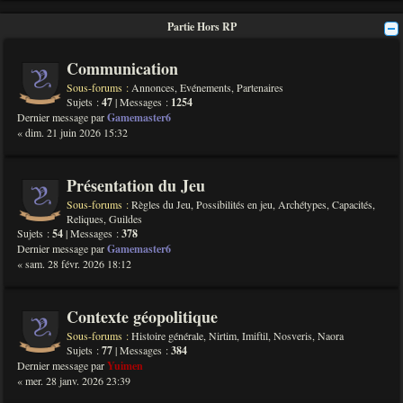
Partie Hors RP
Communication
Sous-forums :
Annonces
,
Evénements
,
Partenaires
Sujets :
47
| Messages :
1254
Dernier message par
Gamemaster6
« dim. 21 juin 2026 15:32
Présentation du Jeu
Sous-forums :
Règles du Jeu
,
Possibilités en jeu
,
Archétypes
,
Capacités
,
Reliques
,
Guildes
Sujets :
54
| Messages :
378
Dernier message par
Gamemaster6
« sam. 28 févr. 2026 18:12
Contexte géopolitique
Sous-forums :
Histoire générale
,
Nirtim
,
Imiftil
,
Nosveris
,
Naora
Sujets :
77
| Messages :
384
Dernier message par
Yuimen
« mer. 28 janv. 2026 23:39