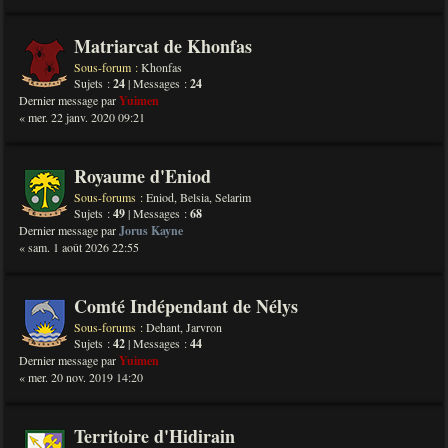
Matriarcat de Khonfas
Sous-forum :
Khonfas
Sujets :
24
| Messages :
24
Dernier message par
Yuimen
« mer. 22 janv. 2020 09:21
Royaume d'Eniod
Sous-forums :
Eniod
,
Belsia
,
Selarim
Sujets :
49
| Messages :
68
Dernier message par
Jorus Kayne
« sam. 1 août 2026 22:55
Comté Indépendant de Nélys
Sous-forums :
Dehant
,
Jarvron
Sujets :
42
| Messages :
44
Dernier message par
Yuimen
« mer. 20 nov. 2019 14:20
Territoire d'Hidirain