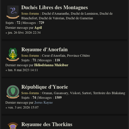
Duchés Libres des Montagnes
Sous-forums :
Duché d'Amaranthe
,
Duché de Luminion
,
Duché de
Blanchefort
,
Duché de Valorian
,
Duché de Gamerian
Sujets :
72
| Messages :
729
Dernier message par
Agril
« jeu. 26 févr. 2026 22:34
Royaume d'Anorfain
Sous-forums :
Cœur d'Anorfain
,
Province Côtière
Sujets :
71
| Messages :
118
Dernier message par
Héliodrianna Mulcibur
« lun. 8 mai 2023 14:11
République d'Ynorie
Sous-forums :
Oranan
,
Gasansary
,
Viskori
,
Sartori
,
Territoire des Blakalang
Sujets :
74
| Messages :
1509
Dernier message par
Jorus Kayne
« ven. 3 avr. 2026 15:07
Royaume des Thorkins