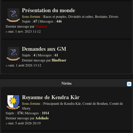
Présentation du monde
Sous-forums :
Races et peuples
,
Divinités et cultes
,
Bestiaire
,
Divers
Sujets :
67
| Messages :
446
Dernier message par
Yuimen
« mer. 1 nov. 2023 11:12
Demandes aux GM
Sujets :
4
| Messages :
61
Dernier message par
Hindbaer
« sam. 1 août 2026 13:12
Nirtim
Royaume de Kendra Kâr
Sous-forums :
Principauté de Kendra Kâr
,
Comté de Bouhen
,
Comté de
Shory
Sujets :
174
| Messages :
1014
Dernier message par
Adeliade
« mer. 5 août 2026 20:19