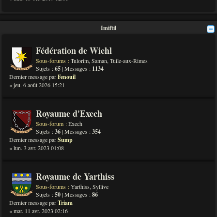
Imiftil
Fédération de Wiehl
Sous-forums :
Tulorim
,
Saman
,
Tuile-aux-Rimes
Sujets :
65
| Messages :
1134
Dernier message par
Fenouil
« jeu. 6 août 2026 15:21
Royaume d'Exech
Sous-forum :
Exech
Sujets :
36
| Messages :
354
Dernier message par
Sump
« lun. 3 avr. 2023 01:08
Royaume de Yarthiss
Sous-forums :
Yarthiss
,
Syllive
Sujets :
50
| Messages :
86
Dernier message par
Triam
« mar. 11 avr. 2023 02:16