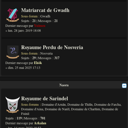
Matriarcat de Gwadh
Sous-forum :
Gwadh
Sujets :
21
| Messages :
21
Dernier message par
Yuimen
« lun. 28 janv. 2019 18:08
Royaume Perdu de Nosveria
Sous-forum :
Nosveria
Sujets :
29
| Messages :
317
Dernier message par
Ehök
« dim. 25 mai 2025 17:13
Naora
Royaume de Sarindel
Sous-forums :
Domaine d'Arnân
,
Domaine de Thilîn
,
Domaine de Farcha
,
Domaine d'Aina
,
Domaine de Narël
,
Domaine de Charlùm
,
Domaine de
Fuinil
Sujets :
119
| Messages :
701
Dernier message par
Arkalan
« lun. 14 mars 2022 18:52