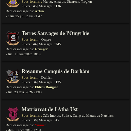
Sous-forums :
Mertar
,
Amarok
,
Stanrock
,
Troglon
Sujets :
43
| Messages :
136
Dernier message par
Arlün
« sam. 25 juil. 2026 21:47
Terres Sauvages de l'Omyrhie
Sous-forum :
Omyre
Sujets :
44
| Messages :
245
Dernier message par
Grimgor
« lun. 11 août 2025 18:38
Royaume Conquis de Darhàm
Sous-forum :
Darhàm
Sujets :
34
| Messages :
175
Dernier message par
Eldros Rougine
« lun. 23 févr. 2026 21:00
Matriarcat de l'Atha Ust
Sous-forums :
Caïx Imoros
,
Strissa
,
Camp du Marais de Narshass
Sujets :
38
| Messages :
45
Dernier message par
Yuimen
« dim. 13 oct. 2019 12:01