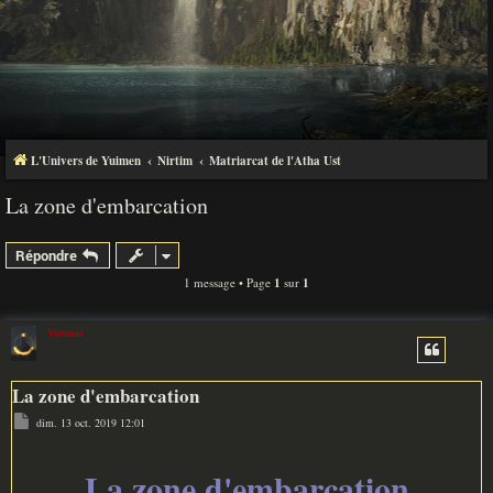
L'Univers de Yuimen
Nirtim
Matriarcat de l'Atha Ust
La zone d'embarcation
Répondre
1 message • Page
1
sur
1
Yuimen
La zone d'embarcation
M
dim. 13 oct. 2019 12:01
e
s
s
a
La zone d'embarcation
g