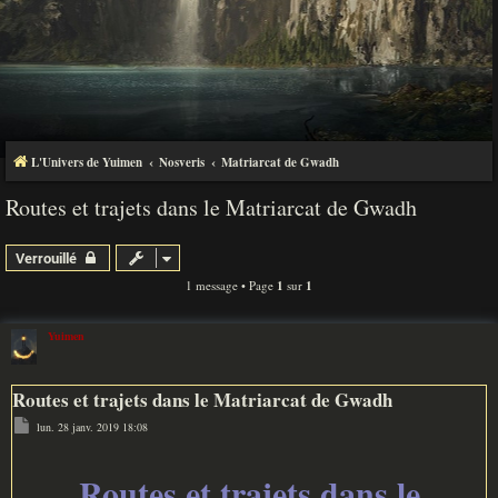
L'Univers de Yuimen
Nosveris
Matriarcat de Gwadh
Routes et trajets dans le Matriarcat de Gwadh
Verrouillé
1 message • Page
1
sur
1
Yuimen
Routes et trajets dans le Matriarcat de Gwadh
M
lun. 28 janv. 2019 18:08
e
s
s
a
Routes et trajets dans le
g