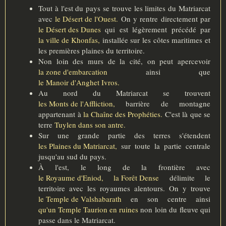
Tout à l'est du pays se trouve les limites du Matriarcat
avec
le Désert de l'Ouest.
On y rentre directement par
le Désert des Dunes
qui est légèrement précédé par
la ville de Khonfas,
installée sur les côtes maritimes et
les premières plaines du territoire.
Non loin des murs de la cité, on peut apercevoir
la zone d'embarcation
ainsi que
le Manoir d'Anghet Ivros.
Au nord du Matriarcat se trouvent
les Monts de l'Affliction,
barrière de montagne
appartenant à
la Chaîne des Prophéties.
C'est là que se
terre
Tuylen dans son antre.
Sur une grande partie des terres s'étendent
les Plaines du Matriarcat,
sur toute la partie centrale
jusqu'au sud du pays.
À l'est, le long de la frontière avec
le Royaume d'Eniod,
la Forêt Dense
délimite le
territoire avec les royaumes alentours. On y trouve
le Temple de Valshabarath
en son centre ainsi
qu'un Temple Taurion en ruines
non loin du fleuve qui
passe dans le Matriarcat.