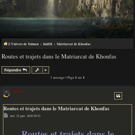
L'Univers de Yuimen
Imiftil
Matriarcat de Khonfas
Routes et trajets dans le Matriarcat de Khonfas
Répondre
1 message • Page
1
sur
1
Yuimen
Routes et trajets dans le Matriarcat de Khonfas
M
mer. 22 janv. 2020 09:21
e
s
s
a
Routes et trajets dans le
g