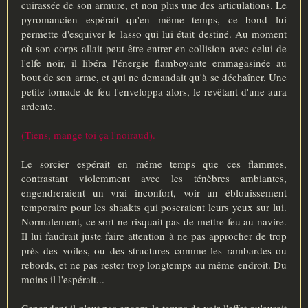
cuirassée de son armure, et non plus une des articulations. Le
pyromancien espérait qu'en même temps, ce bond lui
permette d'esquiver le lasso qui lui était destiné. Au moment
où son corps allait peut-être entrer en collision avec celui de
l'elfe noir, il libéra l'énergie flamboyante emmagasinée au
bout de son arme, et qui ne demandait qu'à se déchaîner. Une
petite tornade de feu l'enveloppa alors, le revêtant d'une aura
ardente.
(Tiens, mange toi ça l'noiraud).
Le sorcier espérait en même temps que ces flammes,
contrastant violemment avec les ténèbres ambiantes,
engendreraient un vrai inconfort, voir un éblouissement
temporaire pour les shaakts qui poseraient leurs yeux sur lui.
Normalement, ce sort ne risquait pas de mettre feu au navire.
Il lui faudrait juste faire attention à ne pas approcher de trop
près des voiles, ou des structures comme les rambardes ou
rebords, et ne pas rester trop longtemps au même endroit. Du
moins il l'espérait...
Cependant il n'eut pas encore le temps de voir l'effet qu'aurait