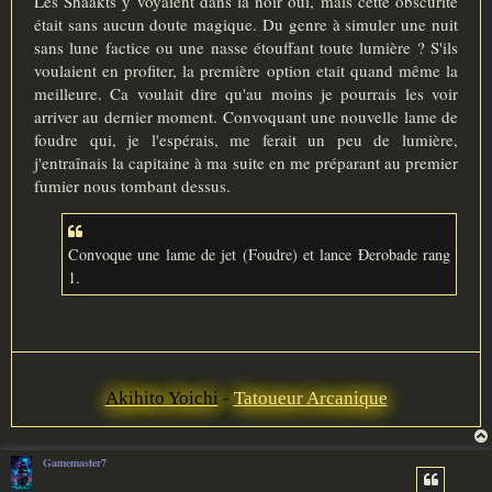
Les Shaakts y voyaient dans la noir oui, mais cette obscurité
était sans aucun doute magique. Du genre à simuler une nuit
sans lune factice ou une nasse étouffant toute lumière ? S'ils
voulaient en profiter, la première option etait quand même la
meilleure. Ca voulait dire qu'au moins je pourrais les voir
arriver au dernier moment. Convoquant une nouvelle lame de
foudre qui, je l'espérais, me ferait un peu de lumière,
j'entraînais la capitaine à ma suite en me préparant au premier
fumier nous tombant dessus.
Convoque une lame de jet (Foudre) et lance Ðerobade rang
1.
Akihito Yoichi
-
Tatoueur Arcanique
Gamemaster7