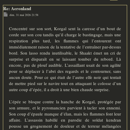
Re: Aeronland
M
dim. 31 mai 2026 21:58
e
s
s
a
Concentré sur son sort, Korgal sent la caresse d’un bout de
g
corde sur son cou tandis qu’il charge le bastingage, mais une
e
respiration plus tard, les flammes qui l’entourent ont
immédiatement raison de la tentative de l’entraîner par-dessus
bord. Son lasso rendu inutilisable, le Shaakt émet un cri de
surprise et disparaît en se laissant tomber du rebord. Là
encore, pas de plouf audible. L’assaillant usait de son agilité
pour se déplacer à l’abri des regards et le contourner, sans
aucun doute. Pour ce qui était de l’autre elfe noir qui tentait
de mettre pied sur le navire tout en attaquant le colosse d’un
autre coup d’épée, il a droit à une bien chaude surprise.
L’épée se bloque contre la hanche de Korgal, protégée par
son armure, et le pyromancien parvient à tacler son ennemi.
Son coup d’épaule manque d’élan, mais les flammes font leur
affaire. L’assassin habillé en parodie de soldat kendran
pousse un grognement de douleur et de terreur mélangées