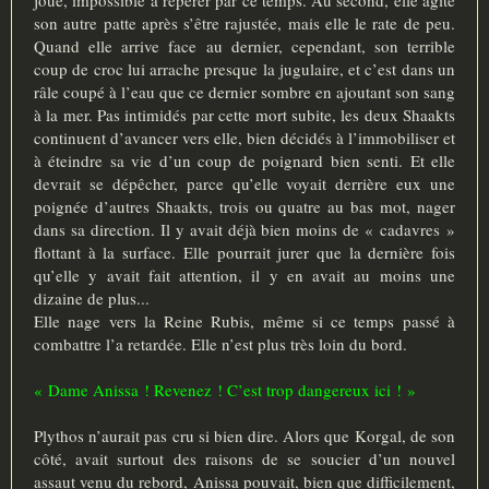
joue, impossible à repérer par ce temps. Au second, elle agite
son autre patte après s’être rajustée, mais elle le rate de peu.
Quand elle arrive face au dernier, cependant, son terrible
coup de croc lui arrache presque la jugulaire, et c’est dans un
râle coupé à l’eau que ce dernier sombre en ajoutant son sang
à la mer. Pas intimidés par cette mort subite, les deux Shaakts
continuent d’avancer vers elle, bien décidés à l’immobiliser et
à éteindre sa vie d’un coup de poignard bien senti. Et elle
devrait se dépêcher, parce qu’elle voyait derrière eux une
poignée d’autres Shaakts, trois ou quatre au bas mot, nager
dans sa direction. Il y avait déjà bien moins de « cadavres »
flottant à la surface. Elle pourrait jurer que la dernière fois
qu’elle y avait fait attention, il y en avait au moins une
dizaine de plus...
Elle nage vers la Reine Rubis, même si ce temps passé à
combattre l’a retardée. Elle n’est plus très loin du bord.
« Dame Anissa ! Revenez ! C’est trop dangereux ici ! »
Plythos n’aurait pas cru si bien dire. Alors que Korgal, de son
côté, avait surtout des raisons de se soucier d’un nouvel
assaut venu du rebord, Anissa pouvait, bien que difficilement,