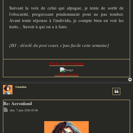
Suivant la voix de celui qui alpague, je tente de sortir de
l'obscurité, progressant prudemment pour ne pas tomber.
Avant toute réponse à l'individu, je compte bien en voir les
traits... Savoir à qui on a à faire.
[HJ : désolé du post court, c'pas facile cette semaine]
Fiche de Cromax
La Fin d'une Ere
Guasina
Re: Aeronland
M
dim. 7 juin 2026 05:06
e
s
s
a
g
e