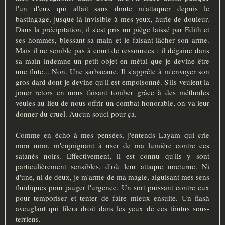
l'un d'eux qui allait sans doute m'attaquer depuis le
bastingage, jusque là invisible à mes yeux, hurle de douleur.
Dans la précipitation, il s'est pris un piège laissé par Edith et
ses hommes, blessant sa main et le faisant lâcher son arme.
Mais il ne semble pas à court de ressources : il dégaine dans
sa main indemne un petit objet en métal que je devine être
une flute... Non. Une sarbacane. Il s'apprête à m'envoyer son
gros dard dont je devine qu'il est empoisonné. S'ils veulent la
jouer retors en nous faisant tomber grâce à des méthodes
veules au lieu de nous offrir un combat honorable, on va leur
donner du cruel. Aucun souci pour ça.
Comme en écho à mes pensées, j'entends Layam qui crie
mon nom, m'enjoignant à user de ma lumière contre ces
satanés noirs. Effectivement, il est connu qu'ils y sont
particulièrement sensibles, d'où leur attaque nocturne. Ni
d'une, ni de deux, je m'arme de ma magie, aiguisant mes sens
fluidiques pour jauger l'urgence. Un sort puissant contre eux
pour temporiser et tenter de faire mieux ensuite. Un flash
aveuglant qui filera droit dans les yeux de ces foutus sous-
terriens.