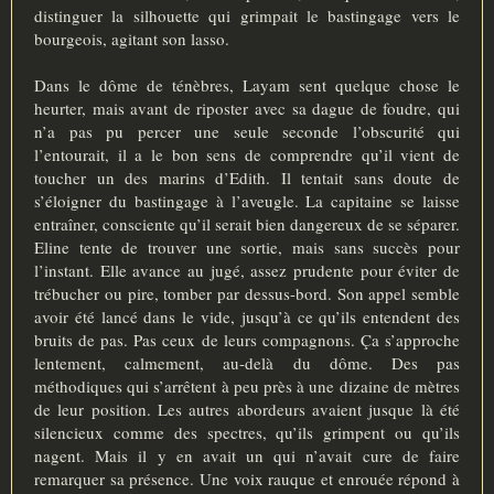
distinguer la silhouette qui grimpait le bastingage vers le
bourgeois, agitant son lasso.
Dans le dôme de ténèbres, Layam sent quelque chose le
heurter, mais avant de riposter avec sa dague de foudre, qui
n’a pas pu percer une seule seconde l’obscurité qui
l’entourait, il a le bon sens de comprendre qu’il vient de
toucher un des marins d’Edith. Il tentait sans doute de
s’éloigner du bastingage à l’aveugle. La capitaine se laisse
entraîner, consciente qu’il serait bien dangereux de se séparer.
Eline tente de trouver une sortie, mais sans succès pour
l’instant. Elle avance au jugé, assez prudente pour éviter de
trébucher ou pire, tomber par dessus-bord. Son appel semble
avoir été lancé dans le vide, jusqu’à ce qu’ils entendent des
bruits de pas. Pas ceux de leurs compagnons. Ça s’approche
lentement, calmement, au-delà du dôme. Des pas
méthodiques qui s’arrêtent à peu près à une dizaine de mètres
de leur position. Les autres abordeurs avaient jusque là été
silencieux comme des spectres, qu’ils grimpent ou qu’ils
nagent. Mais il y en avait un qui n’avait cure de faire
remarquer sa présence. Une voix rauque et enrouée répond à