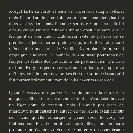
s
s
a
Korgal lâche sa corde et tente de lancer son attaque réflexe,
g
mais l’assaillant le prend de court. Une lame dentelée file
e
dans sa direction, mais l’attaque sournoise qui aurait dû lui
ôter la vie ne fait que rebondir sur son épaulière alors que le
feu jaillit de son bâton. L’abordeur évite de justesse de se
prendre un jet de feu en plein visage, mais il se fait quand
même brûler une partie de l’oreille. Redoublant de fureur, il
empoigne à nouveau le manche de son arme pour tenter de
frapper les failles des protections du pyromancien. Du coin
de l’œil, Korgal repère un deuxième assaillant qui prépare ce
qu’il devine à la lueur des torches être une sorte de lasso qu’il
fait tourner brièvement avant de le balancer vers son cou.
Quant à Anissa, elle parvient à se défaire de la corde et à
attaquer le Shaakt sur son chemin. Celui-ci s’est défendu avec
un léger coup de couteau, mais il n’avait pas assez de
manœuvre pour causer davantage qu’une légère estafilade sur
son flanc qu’elle remarque à peine sous le coup de
l’adrénaline. Elle le mord en représailles, une morsure
profonde qui déchire sa chair et le fait crier un court instant