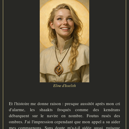
g
e
Eline d'Isselith
Et l'histoire me donne raison : presque aussitôt après mon cri
d'alarme, les shaakts froqués comme des kendrans
débarquent sur le navire en nombre. Foutus rusés des
ombres. J'ai l'impression cependant que mon appel a su aider
mes compagnons. Sans doute m'a-t-il aidée aussi, puisque