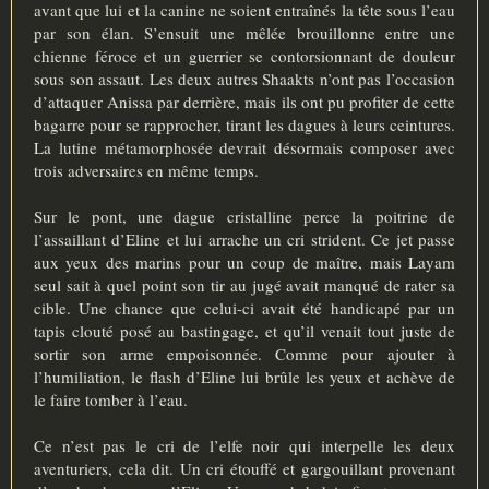
avant que lui et la canine ne soient entraînés la tête sous l’eau
par son élan. S’ensuit une mêlée brouillonne entre une
chienne féroce et un guerrier se contorsionnant de douleur
sous son assaut. Les deux autres Shaakts n’ont pas l’occasion
d’attaquer Anissa par derrière, mais ils ont pu profiter de cette
bagarre pour se rapprocher, tirant les dagues à leurs ceintures.
La lutine métamorphosée devrait désormais composer avec
trois adversaires en même temps.
Sur le pont, une dague cristalline perce la poitrine de
l’assaillant d’Eline et lui arrache un cri strident. Ce jet passe
aux yeux des marins pour un coup de maître, mais Layam
seul sait à quel point son tir au jugé avait manqué de rater sa
cible. Une chance que celui-ci avait été handicapé par un
tapis clouté posé au bastingage, et qu’il venait tout juste de
sortir son arme empoisonnée. Comme pour ajouter à
l’humiliation, le flash d’Eline lui brûle les yeux et achève de
le faire tomber à l’eau.
Ce n’est pas le cri de l’elfe noir qui interpelle les deux
aventuriers, cela dit. Un cri étouffé et gargouillant provenant