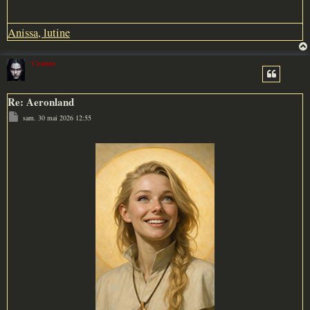
Anissa, lutine
Cromax
Re: Aeronland
M
sam. 30 mai 2026 12:55
e
s
s
a
g
e