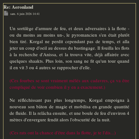
Re: Aeronland
M
sam. 6 juin 2026 14:41
e
s
s
a
Un sortilège d'armure de feu, et deux adversaires à la flotte -
g
ou du moins au moins un-, le pyromancien s'en était plutôt
e
bien tiré. Korgal ne perdit cependant pas de temps, et alla
jeter un coup d'oeil au dessus du bastingage. Il fouilla les flots
à la recherche d'Anissa, et la trouva vite, déjà affairée avec
quelques shaakts. Plus loin, son sang ne fit qu'un tour quand
il en vit 3 ou 4 autres se rapprocher d'elle.
(Ces fourbes se sont vraiment mêlés aux cadavres, ça va être
compliqué de voir combien il y en a exactement.)
Ne réfléchissant pas plus longtemps, Korgal empoigna à
nouveau son bâton de magie et mobilisa en grande quantité
de fluide. Il la relâcha ensuite, et une boule de feu d'environ 4
mètres d'envergure fendit alors l'obscurité de la nuit.
(Ces rats ont la chance d'être dans la flotte, je te l'dis...)