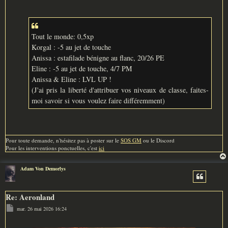
Tout le monde: 0,5xp
Korgal : -5 au jet de touche
Anissa : estafilade bénigne au flanc, 20/26 PE
Eline : -5 au jet de touche, 4/7 PM
Anissa & Eline : LVL UP !
(J'ai pris la liberté d'attribuer vos niveaux de classe, faites-
moi savoir si vous voulez faire différemment)
Pour toute demande, n'hésitez pas à poster sur le
SOS GM
ou le Discord
Pour les interventions ponctuelles, c'est
ici
Adam Von Demorlys
Re: Aeronland
M
mar. 26 mai 2026 16:24
e
s
s