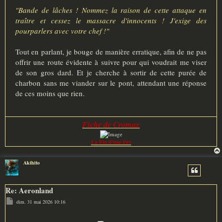
"Bande de lâches ! Nommez la raison de cette attaque en
traître et cessez le massacre d'innocents ! J'exige des
pourparlers avec votre chef !"
Tout en parlant, je bouge de manière erratique, afin de ne pas
offrir une route évidente à suivre pour qui voudrait me viser
de son gros dard. Et je cherche à sortir de cette purée de
charbon sans me viander sur le pont, attendant une réponse
de ces moins que rien.
Fiche de Cromax
La Fin d'une Ere
Akihito
Re: Aeronland
M
dim. 31 mai 2026 10:16
e
s
s