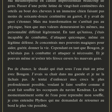
Ma métamorphose en canidé impressionnait beaucoup de
gens. Passer d’une petite lutine de vingt-huit centimètres des
orteils au bout des cheveux à un immense chien faisant pas
moins de soixante-douze centimètre au garrot, il y avait de
quoi s’étonner. Mais ma transformation ne s’arrêtait pas au
physique, bien que mes valeurs demeuraient les mêmes, ma
personnalité différait légèrement. En tant qu’Anissa, j’étais
incapable de combattre, d’attaquer quiconque, même en
légitime défense. Je concentrais mes pouvoirs magiques pour
aider, guérir, donner la vie. Cependant en tant que Bougon, je
n’hésitais pas à combattre et attaquer si nécessaire. Et je
pouvais même m’avérer très féroce envers les mauvais gens.
Pas de chance, le shaakt qui était sous l’eau était au prise
avec Bougon. J’avais sa chair dans ma gueule et je ne la
lâchais pas. Je tentai d’enfoncer mes crocs le plus
profondément possible, voulant le faire souffrir comme il
avait fait souffrir les occupants du navire Kendran. La tête
momentanément sortie de l'eau pour reprendre mon souffle,
je crus entendre Plythos qui me demandait de retourner au
bord le plus vite possible.