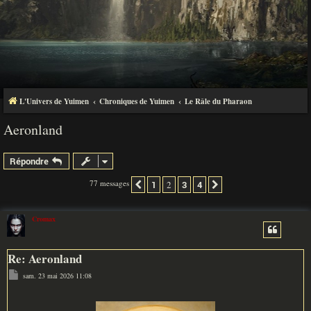
L'Univers de Yuimen
Chroniques de Yuimen
Le Râle du Pharaon
Aeronland
Répondre
77 messages
1
2
3
4
Précédente
Suivante
Cromax
Re: Aeronland
M
sam. 23 mai 2026 11:08
e
s
s
a