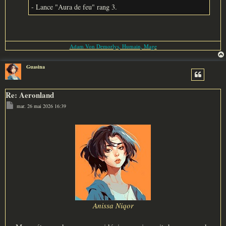
- Lance "Aura de feu" rang 3.
Adam Von Demorlys, Humain, Mage
Guasina
Re: Aeronland
M
mar. 26 mai 2026 16:39
e
s
s
a
g
e
Anissa Niqor