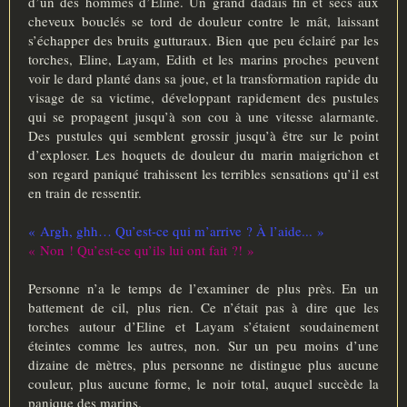
d’un des hommes d’Eline. Un grand dadais fin et secs aux
cheveux bouclés se tord de douleur contre le mât, laissant
s’échapper des bruits gutturaux. Bien que peu éclairé par les
torches, Eline, Layam, Edith et les marins proches peuvent
voir le dard planté dans sa joue, et la transformation rapide du
visage de sa victime, développant rapidement des pustules
qui se propagent jusqu’à son cou à une vitesse alarmante.
Des pustules qui semblent grossir jusqu’à être sur le point
d’exploser. Les hoquets de douleur du marin maigrichon et
son regard paniqué trahissent les terribles sensations qu’il est
en train de ressentir.
« Argh, ghh… Qu’est-ce qui m’arrive ? À l’aide... »
« Non ! Qu’est-ce qu’ils lui ont fait ?! »
Personne n’a le temps de l’examiner de plus près. En un
battement de cil, plus rien. Ce n’était pas à dire que les
torches autour d’Eline et Layam s’étaient soudainement
éteintes comme les autres, non. Sur un peu moins d’une
dizaine de mètres, plus personne ne distingue plus aucune
couleur, plus aucune forme, le noir total, auquel succède la
panique des marins.