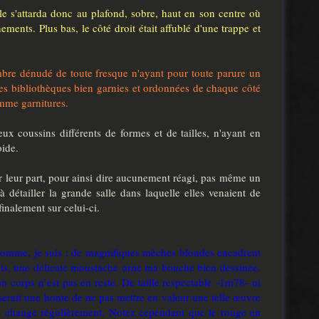
lle s'attarda donc au plafond, sobre, haut en son centre où
ments. Plus bas, le côté droit était affublé d'une trappe et
ombre dénudé de toute fresque n'ayant pour toute parure un
ques bibliothèques bien garnies et ordonnées de chaque côté
omme garnitures.
ux coussins différents de formes et de tailles, n'ayant en
oide.
our leur part, pour ainsi dire aucunement réagi, pas même un
 détailler la grande salle dans laquelle elles venaient de
finalement sur celui-ci.
el homme, je suis : de magnifiques mèches blondes encadrent
puis, une délicate moustache orne ma bouche bien dessinée.
n corps n’est pas en reste. De taille respectable -1m78- ni
 serait une honte de ne pas mettre en valeur une telle œuvre
les change régulièrement. Notez cependant que le rouge en