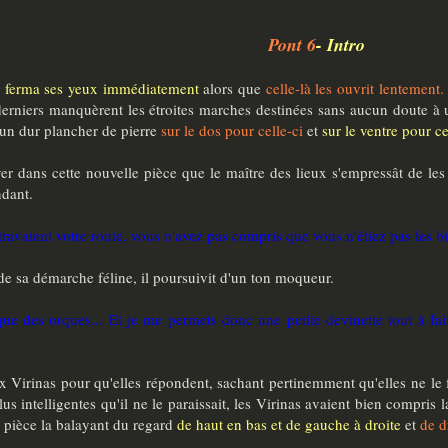
Pont 6
- Intro
e ferma ses yeux immédiatement
alors que
celle-là les ouvrit lentement.
derniers manquèrent les étroites marches destinées sans aucun doute à un
r un dur plancher de pierre
sur le dos pour celle-ci
et
sur le ventre pour ce
iver dans cette nouvelle pièce que le maître des lieux s'empressât de l
ndant.
ravaient votre route, vous n'avez pas compris que vous n'étiez pas les b
de sa démarche féline, il poursuivit d'un ton moqueur.
que des orques... Et je me permets donc une petite devinette tout à fait
ux Virinas pour qu'elles répondent, sachant pertinemment qu'elles ne le fe
Plus intelligentes qu'il ne le paraissait, les Virinas avaient bien compris
a pièce la balayant du regard
de haut en bas et de gauche à droite
et
de d