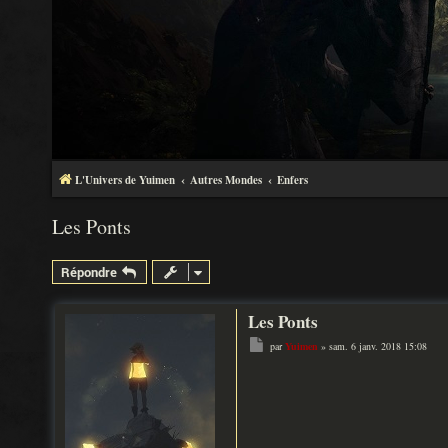
L'Univers de Yuimen
Autres Mondes
Enfers
Les Ponts
Répondre
Les Ponts
M
par
Yuimen
»
sam. 6 janv. 2018 15:08
e
s
s
a
g
e