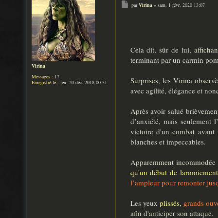
M
par
Virina
»
sam. 1 févr. 2020 13:07
e
s
s
a
g
e
Cela dit, sûr de lui, affich
terminant par un carmin pomp
Virina
Messages :
17
Surprises, les Virina observ
Enregistré le :
jeu. 20 déc. 2018 00:31
avec agilité, élégance et no
Après avoir salué brièvement 
d’anxiété, mais seulement l’
victoire d'un combat avant 
blanches et impeccables.
Apparemment incommodée par
qu'un début de larmoiement
l’ampleur pour remonter jusq
Les yeux
plissés,
grands ouve
afin d'anticiper son attaque.