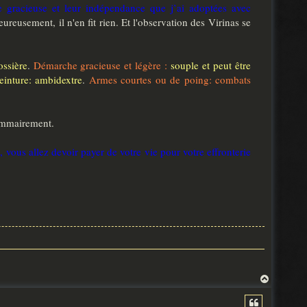
e gracieuse et leur indépendance que j’ai adoptées avec
ureusement, il n'en fit rien. Et l'observation des Virinas se
ossière
.
Démarche gracieuse et légère :
souple et peut être
inture: ambidextre
.
Armes courtes ou de poing: combats
sommairement.
vous allez devoir payer de votre vie pour votre effronterie
H
a
u