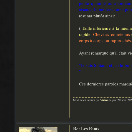
petite quantité ou abondam
aisance.Je me passionne pour 
résuma plutôt ainsi:
(
Taille inférieure à la mien
rapide.
Cheveux entretenus
corps à corps ou rapprochés.
Ayant remarqué qu'il était v
"Je suis Sihtam, et j'ai le b
"
Ces dernières paroles marquèr
Modifié en dernier par
Virina
le jeu. 20 févr. 20
Re: Les Ponts