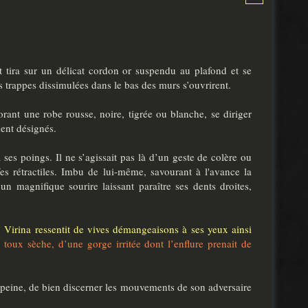
t
et tira sur un délicat cordon or suspendu au plafond et se
 trappes dissimulées dans le bas des murs s’ouvrirent.
orant une robe rousse, noire, tigrée ou blanche, se diriger
ment désignés.
 ses poings. Il ne s’agissait pas là d’un geste de colère ou
ffes rétractiles. Imbu de lui-même, savourant à l'avance la
n magnifique sourire laissant paraître ses dents droites,
,
Virina ressentit de vives démangeaisons à ses yeux ainsi
e toux sèche, d’une gorge irritée dont l’enflure prenait de
c peine, de bien discerner les mouvements de son adversaire