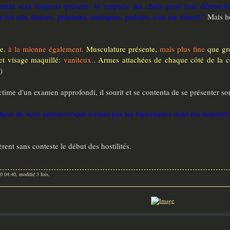
ment sera toujours présent. Je respecte les chats pour leur démarch
les arts, danses, peintures, musiques, poésies, tout me réussit."
Mais he
ne.
à la mienne également.
Musculature présente,
mais plus fine
que gr
et visage maquillé
:
vaniteux.
.
Armes attachées de chaque côté de la ce
)
ictime d'un examen approfondi, il sourit et se contenta de se présenter 
onheur de vous annoncer que n'étant pas les bienvenues dans ma demeure, 
ent sans conteste le début des hostilités.
20 04:40, modifié 3 fois.