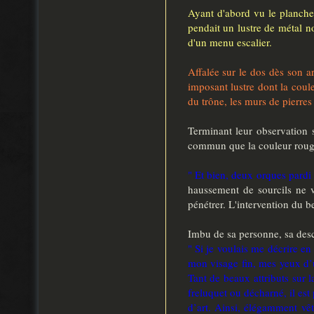
Ayant d'abord vu le plancher
pendait un lustre de métal no
d'un menu escalier.
Affalée sur le dos dès son a
imposant lustre dont la coul
du trône, les murs de pierre
Terminant leur observation s
commun que la couleur rouge, 
" Et bien, deux orques pardi
haussement de sourcils ne ve
pénétrer. L'intervention du be
Imbu de sa personne, sa descri
" Si je voulais me décrire e
mon visage fin, mes yeux d’u
Tant de beaux attributs sur 
freluquet ou décharné, il est
d’art. Ainsi, élégamment vê