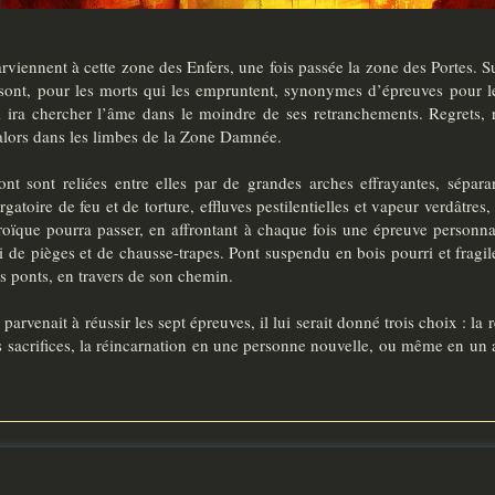
rviennent à cette zone des Enfers, une fois passée la zone des Portes. 
sont, pour les morts qui les empruntent, synonymes d’épreuves pour le
i ira chercher l’âme dans le moindre de ses retranchements. Regrets, r
alors dans les limbes de la Zone Damnée.
ont sont reliées entre elles par de grandes arches effrayantes, sépara
gatoire de feu et de torture, effluves pestilentielles et vapeur verdâtres
roïque pourra passer, en affrontant à chaque fois une épreuve personn
i de pièges et de chausse-trapes. Pont suspendu en bois pourri et fragil
es ponts, en travers de son chemin.
arvenait à réussir les sept épreuves, il lui serait donné trois choix : la 
sacrifices, la réincarnation en une personne nouvelle, ou même en un 