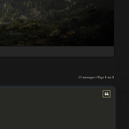
13 messages • Page
1
sur
1