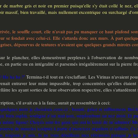
 de marbre gris et noir en premier puisqu'elle s'y était collé le nez, e
ir massif, bien travaillé, mais nullement excentrique ou surchargé d'orne
rrivée, le souffle court, elle n'avait pas pu manquer ce haut plafond s
eur se fondait avec celui-ci. Elle s'attarda donc aux murs. À part quel
s grises, dépourvus de tentures n'avaient que quelques grands miroirs c
ur le plancher, elles demeurèrent perplexes à l'observation de nombre
en partie ou en intégralité et parsemés irrégulièrement sur la pierre fr
 ! Ha ha ha !"
Termina-t-il tout en s'esclaffant. Les Virinas n'avaient p
nait entraver leur mine impassible, trop concentrées qu'elles étaient à
llâtre les ayant sorties de leur observation respective, elles s'attardèrent 
ption, s'il avait eu à la faire, aurait pu ressembler à ceci:
n quelques mots je choisirais ceux-ci : beauté, grâce et raffinement. B
n bleu saphir, souligné d’un trait noir, surplombent un nez droit. Et 
la même figure! Choyés sont les gens qui ont le loisir de m’admirer! Mo
 pourvu de muscles sculptés à partir d’exercices réguliers et raffinés. Ce
tu, toujours je suis. Je ne vous détaillerai mes vêtements puisque je 