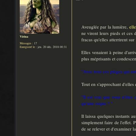
e
s
s
a
g
e
Aveuglée par la lumière,
ell
ne virent leurs pieds et ces 
Virina
fracas qu'elles atterrirent su
Messages :
17
Enregistré le :
jeu. 20 déc. 2018 00:31
Elles venaient à peine d'arr
plus méprisants et condesce
"Avec tous ces pièges qui ent
Tout en s'approchant d'elles 
"Il est vrai que vous n'êtes 
qu'une orque ? "
Il laissa quelques instants a
simplement faire de l'effet. 
de se relever et d'examiner l