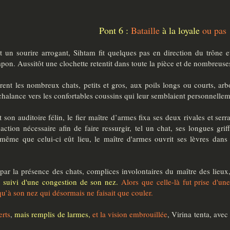
Pont 6 :
Bataille
à la loyale
ou pas
ant un sourire arrogant, Sihtam fit quelques pas en direction du trône 
on. Aussitôt une clochette retentit dans toute la pièce et de nombreuses
èrent les nombreux chats, petits et gros, aux poils longs ou courts, arb
nchalance vers les confortables coussins qui leur semblaient personnelle
son auditoire félin, le fier maître d’armes fixa ses deux rivales et serra
action nécessaire afin de faire ressurgir, tel un chat, ses longues gri
même que celui-ci eût lieu, le maître d'armes ouvrit ses lèvres dans u
 la présence des chats, complices involontaires du maître des lieux
 suivi d'une congestion de son nez.
Alors que celle-là fut prise d'un
u’à son nez qui désormais ne faisait que couler.
rts
,
mais remplis de larmes,
et la vision embrouillée
, Virina tenta, ave