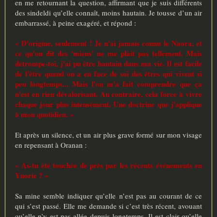
en me retournant la question, affirmant que je suis différents
des sindeldi qu’elle connaît, moins hautain. Je tousse d’un air
embarrassé, à peine exagéré, et répond :
« D'origine, seulement ! Je n'ai jamais connu le Naora, et
ce qu'on dit des 'miens' ne me plait pas tellement. Mais
détrompe-toi, j'ai pu être hautain dans ma vie. Il est facile
de l'être quand on a en face de soi des êtres qui vivent si
peu longtemps... Mais l'on m'a fait comprendre que ça
n'est en rien dévalorisant. Au contraire, cela force à vivre
chaque jour plus intensément. Une doctrine que j'applique
à mon quotidien. »
Et après un silence, et un air plus grave formé sur mon visage
en repensant à Oranan :
« As-tu été touchée de près par les récents événements en
Ynorie ? »
Sa mine semble indiquer qu’elle n’est pas au courant de ce
qui s’est passé. Elle me demande si c’est très récent, avouant
qu’elle n’y est pas allée depuis longtemps. Il est clair qu’elle