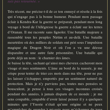
suis pas retournée. »
Très récent, me précise-t-il de ce ton ennuyé et résolu à la fois
qui n’engage pas à la bonne humeur. Pendant mon passage
éclair à Kendra-Kar la guerre se préparait, pendant mon long
voyage à bord de l’Allégresse la guerre a éclaté sur les terres
d’Oranan. Il me raconte sans fignoler. Une bataille majeure a
rassemblé tous les peuples Nirtim et au-delà. Une bataille
meurtrière où des milliers de soldats ont péri sous l’impulsion
magique du Dragon Noir et où l’on a vu une déesse
disparaître et une autre faite prisonnière. Une bataille qui
porte déjà un nom : le charnier des âmes.
Je baisse la tête, sachant qu’ainsi mes cheveux cacheront mon
visage et mes sentiments. L’âme au bord de la nausée, je me
crispe pour tenter de trier ces mots dans ma tête, pour ne pas
les laisser s’échapper, emportés par un sentiment naturel de
protection. Mais je n’y parviens pas, toutes mes pensées se
bousculent, je pense à tous ces visages inconnus croisés
pendant des années, à jamais disparu de ce monde ; je me
sens coupable, coupable d’avoir laissé penser il y a quelques
minutes que l’Ynorie n’était qu’une origine et ne peux
m’empêcher de gronder à mi-voix pour m’échapper du joug