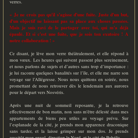
verres.
« Je ne crois pas qu'il s'agisse d'une fuite. Juste d'un but,
d'un objectif ne laissant pas sa place aux choses passées.
Mais je suis ravi de le partager avec toi, qui m'a déjà
épaulé. Et si c'est une fuite, que je sois ton exutoire ! A
notre collaboration ! »
Ce disant, je lève mon verre théâtralement, et elle répond à
mon vœux. Les heures qui suivent passent plus sereinement,
et nous parlons de sujets et d’autres sans trop d’importance :
je lui raconte quelques banalités sur l’île, et elle me narre son
voyage sur l’Allégresse. Nous nous quittons en soirée, nous
promettant de nous retrouver dès le lendemain aux aurores
pour le départ vers Nosvéris.
Après une nuit de sommeil reposante, je la retrouve
effectivement de bon matin, non sans m'être délesté dans mes
appartements de biens peu utiles au voyage prévu. Sur
l’esplanade de la cité, je prends mon apparence draconique
sans tarder, et la laisse grimper sur mon dos. Je prends
aussitôt mon envol, direction le Nord, et la cité de Pohélis.