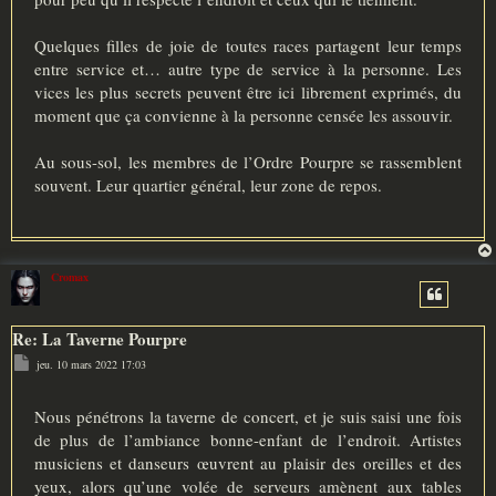
Quelques filles de joie de toutes races partagent leur temps
entre service et… autre type de service à la personne. Les
vices les plus secrets peuvent être ici librement exprimés, du
moment que ça convienne à la personne censée les assouvir.
Au sous-sol, les membres de l’Ordre Pourpre se rassemblent
souvent. Leur quartier général, leur zone de repos.
Cromax
Re: La Taverne Pourpre
M
jeu. 10 mars 2022 17:03
e
s
s
a
Nous pénétrons la taverne de concert, et je suis saisi une fois
g
de plus de l’ambiance bonne-enfant de l’endroit. Artistes
e
musiciens et danseurs œuvrent au plaisir des oreilles et des
yeux, alors qu’une volée de serveurs amènent aux tables