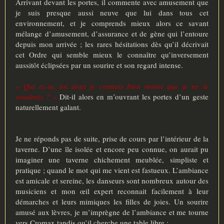
Arrivant devant les portes, il commente avec amusement que
je suis presque aussi neuve que lui dans tous cet
environnement, et je comprends mieux alors ce savant
mélange d’amusement, d’assurance et de gène qui l’entoure
depuis mon arrivée ; les rares hésitations dès qu’il décrivait
cet Ordre qui semble mieux le connaître qu’inversement
aussitôt éclipsées par un sourire et son regard intense.
« Qui es-tu, toi dont je connais bien moins que je ne le
voudrais ? »
Dit-il alors en m’ouvrant les portes d’un geste
naturellement galant.
Je ne réponds pas de suite, prise de cours par l’intérieur de la
taverne. D’une île isolée et encore peu connue, on aurait pu
imaginer une taverne chichement meublée, simpliste et
pratique ; quand le mot qui me vient est fastueux. L’ambiance
est amicale et sereine, les danseurs sont nombreux autour des
musiciens et mon œil expert reconnait facilement à leur
démarches et leurs mimiques les filles de joies. Un sourire
amusé aux lèvres, je m’imprègne de l’ambiance et me tourne
vers Cromax tandis qu’il cherche une table libre :