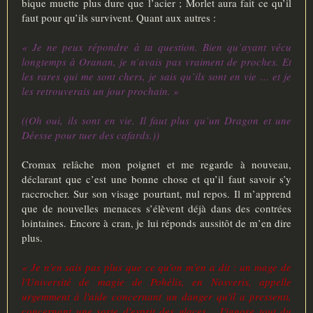
bique muette plus dure que l’acier ; Morlet aura fait ce qu’il
faut pour qu’ils survivent. Quant aux autres :
« Je ne peux répondre à ta question. Bien qu’ayant vécu
longtemps à Oranan, je n’avais pas vraiment de proches. Et
les rares qui me sont chers, je sais qu’ils sont en vie … et je
les retrouverais un jour prochain. »
((Oh oui, ils sont en vie. Il faut plus qu’un Dragon et une
Déesse pour tuer des cafards.))
Cromax relâche mon poignet et me regarde à nouveau,
déclarant que c’est une bonne chose et qu’il faut savoir s’y
raccrocher. Sur son visage pourtant, nul repos. Il m’apprend
que de nouvelles menaces s’élèvent déjà dans des contrées
lointaines. Encore à cran, je lui réponds aussitôt de m’en dire
plus.
« Je n'en sais pas plus que ce qu'on m'en a dit : un mage de
l'Université de magie de Pohélis, en Nosveris, appelle
urgemment à l'aide concernant un danger qu'il a pressenti,
concernant une sorte d'esprit des glaces... J'ignore tout du