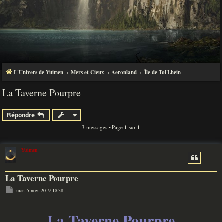
L'Univers de Yuimen
Mers et Cieux
Aeronland
Île de Tol'Lhein
La Taverne Pourpre
Répondre
3 messages • Page
1
sur
1
Yuimen
La Taverne Pourpre
M
mar. 5 nov. 2019 10:38
e
s
s
a
La Taverne Pourpre
g