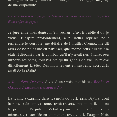
de ma culpabilité.
« Tout cela pendant que je me baladais sur un foutu bateau … tu parles
d’une enfant du pays. »
Je jure entre mes dents, m’en voulant d’avoir oublié d’où je
viens. J’inspire profondément, à plusieurs reprises pour
reprendre le contrôle, me défaire de l’inutile. Cromax me dit
alors de ne point me culpabiliser, que même ceux qui était là
étaient dépassés par le combat, qu’il n’y avait rien à faire, peu
importe les actes, tout n’a été qu’un gâchis de vie. Je relève
difficilement la tête. Des mots restent en suspens, accrochés
au fil de la réalité.
« Je … deux Déesses,
dis-je d’une voix tremblante.
Brytha et
Oaxaca ? Laquelle a disparu ? »
La réalité s’exprime dans les mots de l’elfe gris. Brytha, dont
la rumeur de son existence avait traversé nos murailles, dont
le principe d’équilibre s’était répandu facilement chez les
miens, s’est sacrifiée en emmenant avec elle le Dragon Noir.