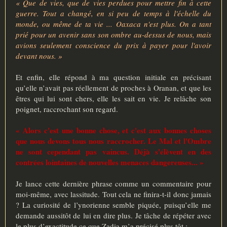
« Que de vies, que de vies perdues pour mettre fin à cette
guerre. Tout a changé, en si peu de temps à l'échelle du
monde, ou même de ta vie ... Oaxaca n'est plus. On a tant
prié pour un avenir sans son ombre au-dessus de nous, mais
avions seulement conscience du prix à payer pour l'avoir
devant nous. »
Et enfin, elle répond à ma question initiale en précisant
qu’elle n’avait pas réellement de proches à Oranan, et que les
êtres qui lui sont chers, elle les sait en vie. Je relâche son
poignet, raccrochant son regard.
« Alors c'est une bonne chose, et c'est aux bonnes choses
que nous devons tous nous raccrocher. Le Mal et l'Ombre
ne sont cependant pas vaincus. Déjà s'élèvent en des
contrées lointaines de nouvelles menaces dangereuses... »
Je lance cette dernière phrase comme un commentaire pour
moi-même, avec lassitude. Tout cela ne finira-t-il donc jamais
? La curiosité de l’ynorienne semble piquée, puisqu’elle me
demande aussitôt de lui en dire plus. Je tâche de répéter avec
le plus d’exactitude ce que Zadia m’a précisé plus tôt :