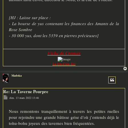
[HJ : Laisse sur place :
- La bourse de yus contenant les finances des Amants de la
Rose Sombre
- 30 000 yus, dont les 5359 en pierres précieuses]
Fiche de Cromax
La Fin d'une Ere
Madoka
Re: La Taverne Pourpre
M
dim. 13 mars 2022 13:46
e
s
s
a
Nous remontons tranquillement à travers les petites ruelles
g
pour rejoindre une grande bâtisse grise d’où j’entends déjà le
e
tohu-bohu joyeux des tavernes bien fréquentées.