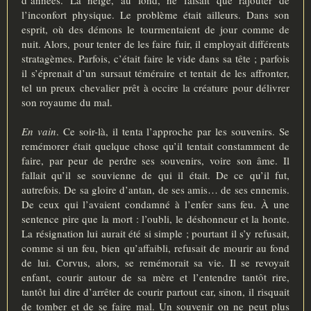
l’inconfort physique. Le problème était ailleurs. Dans son
esprit, où des démons le tourmentaient de jour comme de
nuit. Alors, pour tenter de les faire fuir, il employait différents
stratagèmes. Parfois, c’était faire le vide dans sa tête ; parfois
il s’éprenait d’un sursaut téméraire et tentait de les affronter,
tel un preux chevalier prêt à occire la créature pour délivrer
son royaume du mal.
En vain
. Ce soir-là, il tenta l’approche par les souvenirs. Se
remémorer était quelque chose qu’il tentait constamment de
faire, par peur de perdre ses souvenirs, voire son âme. Il
fallait qu’il se souvienne de qui il était. De ce qu’il fut,
autrefois. De sa gloire d’antan, de ses amis… de ses ennemis.
De ceux qui l’avaient condamné à l’enfer sans feu. À une
sentence pire que la mort : l’oubli, le déshonneur et la honte.
La résignation lui aurait été si simple ; pourtant il s’y refusait,
comme si un feu, bien qu’affaibli, refusait de mourir au fond
de lui. Corvus, alors, se remémorait sa vie. Il se revoyait
enfant, courir autour de sa mère et l’entendre tantôt rire,
tantôt lui dire d’arrêter de courir partout car, sinon, il risquait
de tomber et de se faire mal. Un souvenir on ne peut plus