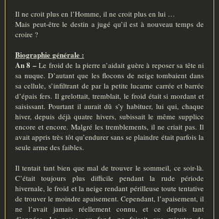
Il ne croit plus en l’Homme, il ne croit plus en lui …
Mais peut-être le destin a jugé qu’il est à nouveau temps de
croire ?
Biographie générale :
An 8 –
Le froid de la pierre n’aidait guère à reposer sa tête ni
sa nuque. D’autant que les flocons de neige tombaient dans
sa cellule, s’infiltrant de par la petite lucarne carrée et barrée
d’épais fers. Il grelottait, tremblait, le froid était si mordant et
saisissant. Pourtant il aurait dû s’y habituer, lui qui, chaque
hiver, depuis déjà quatre hivers, subissait le même supplice
encore et encore. Malgré les tremblements, il ne criait pas. Il
avait appris très tôt qu’endurer sans se plaindre était parfois la
seule arme des faibles.
Il tentait tant bien que mal de trouver le sommeil, ce soir-là.
C’était toujours plus difficile pendant la rude période
hivernale, le froid et la neige rendant périlleuse toute tentative
de trouver le moindre apaisement. Cependant, l’apaisement, il
ne l’avait jamais réellement connu, et ce depuis tant
d’années. La neige, au fond, ne faisait que rajouter de