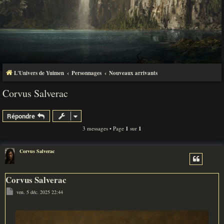
L'Univers de Yuimen
Personnages
Nouveaux arrivants
Corvus Salverac
Répondre
3 messages • Page
1
sur
1
Corvus Salverac
Corvus Salverac
M
ven. 5 déc. 2025 22:44
e
s
s
a
g