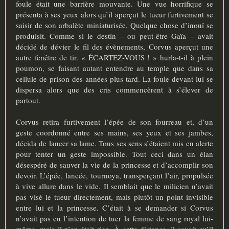
foule était une barrière mouvante. Une vue horrifique se
présenta à ses yeux alors qu’il aperçut le tueur furtivement se
saisir de son arbalète miniaturisée. Quelque chose d’inouï se
produisit. Comme si le destin – ou peut-être Gaïa – avait
décidé de dévier le fil des évènements, Corvus aperçut une
autre fenêtre de tir. « ÉCARTEZ-VOUS ! » hurla-t-il à plein
poumon, se faisant autant entendre au temple que dans sa
cellule de prison des années plus tard. La foule devant lui se
dispersa alors que des cris commencèrent à s’élever de
partout.
Corvus retira furtivement l’épée de son fourreau et, d’un
geste coordonné entre ses mains, ses yeux et ses jambes,
décida de lancer sa lame. Tous ses sens s’étaient mis en alerte
pour tenter un geste impossible. Tout ceci dans un élan
désespéré de sauver la vie de la princesse et d’accomplir son
devoir. L’épée, lancée, tournoya, transperçant l’air, propulsée
à vive allure dans le vide. Il semblait que le milicien n’avait
pas visé le tueur directement, mais plutôt un point invisible
entre lui et la princesse. C’était à se demander si Corvus
n’avait pas eu l’intention de tuer la femme de sang royal lui-
même, mais il n’en était rien. À cette distance, il savait qu’il