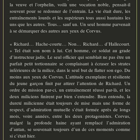
la veuve et l’orphelin, voilà une vocation noble, pensait-il
souvent pour se redonner de l’entrain. La vie était dure, les
entraînements lourds et les supérieurs tous aussi hautains les
uns que les autres. Tous… sauf un. Un seul homme parvenait
à se démarquer des autres aux yeux de Corvus.
« Richard… Hache-courte… Non… Richard… d’Hallecourt.
» Tel était son nom à lui. Cet homme, ce soldat au grade
d’instructeur jadis. Le seul officier qui semblait ne pas être un
parfait petit tortionnaire se complaisant à écraser les strates
inférieures de la milice, dans le seul but de flatter son ego. Du
moins aux yeux de Corvus. L’attitude exemplaire et résiliente
du jeune garçon finit par attirer l’attention de Richard. Un
ordre de mission par-ci, un entraînement réussi par-là, et les
deux miliciens finirent par bien s’entendre. Bien entendu, la
dureté milicienne était toujours de mise mais une forme de
respect, d’admiration mutuelle s’était formée après de longs
mois, voire années, entre les deux protagonistes. Corvus,
malgré la profonde haine ayant remplacé l’admiration
d’antan, se souvenait toujours d’un de ces moments comme
si c’était hier.