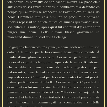
tête contre les barreaux de son cachot miteux. Sa place était
aux côtés de ses frères d’armes, à combattre et à défendre ce
peuple qui autrefois le respectait et l’avait élevé au rang de
héros. Comment tout cela a-t-il pu se produire ? Souvent,
Corvus repassait en boucle toutes les années qui avaient suivi
son entrée à la milice, après qu’il fut contraint d’y entrer pour
purger une peine. Celle d’avoir blessé gravement un
marchand durant un idiot vol à l’étalage.
Le garçon était encore très jeune, à peine adolescent. Il fit son
entrée à la milice par le bas comme beaucoup de monde. À
l’aube d’une glorieuse carrière, Corvus ne partait nullement
favori alors qu’il n’était qu’un laquais de la milice Kendrane.
On accabla la jeune recrue de tâches ingrates et peu
valorisantes, dans le but de mener la vie dure à un ancien
voyou des rues. Contraint par les évènements et n’étant pas de
nature particulièrement rebelle, Corvus se plia. Cependant il
demeurait en lui une certaine fierté. Durant ses services, il se
remémorait encore sa mère et son “dira-t-on” au sujet de la
pauvreté et la honte. À ces instants, Corvus était pauvre mais
pas honteux. Il commençait à comprendre la réelle
signification de cette phrase.