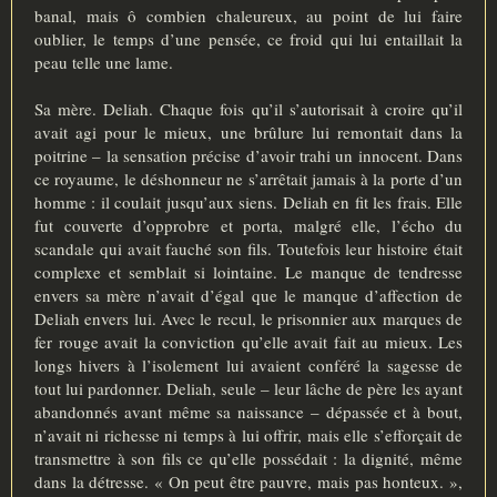
banal, mais ô combien chaleureux, au point de lui faire
oublier, le temps d’une pensée, ce froid qui lui entaillait la
peau telle une lame.
Sa mère. Deliah. Chaque fois qu’il s’autorisait à croire qu’il
avait agi pour le mieux, une brûlure lui remontait dans la
poitrine – la sensation précise d’avoir trahi un innocent. Dans
ce royaume, le déshonneur ne s’arrêtait jamais à la porte d’un
homme : il coulait jusqu’aux siens. Deliah en fit les frais. Elle
fut couverte d’opprobre et porta, malgré elle, l’écho du
scandale qui avait fauché son fils. Toutefois leur histoire était
complexe et semblait si lointaine. Le manque de tendresse
envers sa mère n’avait d’égal que le manque d’affection de
Deliah envers lui. Avec le recul, le prisonnier aux marques de
fer rouge avait la conviction qu’elle avait fait au mieux. Les
longs hivers à l’isolement lui avaient conféré la sagesse de
tout lui pardonner. Deliah, seule – leur lâche de père les ayant
abandonnés avant même sa naissance – dépassée et à bout,
n’avait ni richesse ni temps à lui offrir, mais elle s’efforçait de
transmettre à son fils ce qu’elle possédait : la dignité, même
dans la détresse. « On peut être pauvre, mais pas honteux. »,