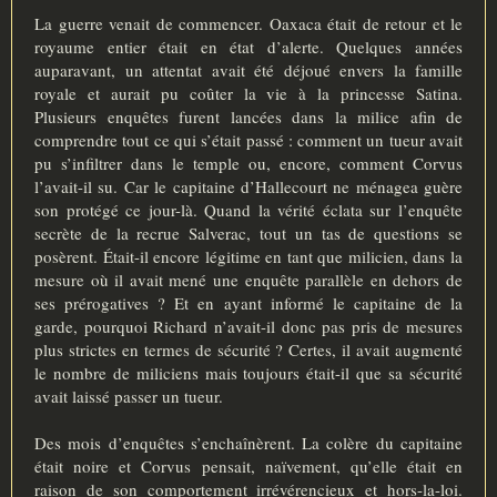
La guerre venait de commencer. Oaxaca était de retour et le
royaume entier était en état d’alerte. Quelques années
auparavant, un attentat avait été déjoué envers la famille
royale et aurait pu coûter la vie à la princesse Satina.
Plusieurs enquêtes furent lancées dans la milice afin de
comprendre tout ce qui s’était passé : comment un tueur avait
pu s’infiltrer dans le temple ou, encore, comment Corvus
l’avait-il su. Car le capitaine d’Hallecourt ne ménagea guère
son protégé ce jour-là. Quand la vérité éclata sur l’enquête
secrète de la recrue Salverac, tout un tas de questions se
posèrent. Était-il encore légitime en tant que milicien, dans la
mesure où il avait mené une enquête parallèle en dehors de
ses prérogatives ? Et en ayant informé le capitaine de la
garde, pourquoi Richard n’avait-il donc pas pris de mesures
plus strictes en termes de sécurité ? Certes, il avait augmenté
le nombre de miliciens mais toujours était-il que sa sécurité
avait laissé passer un tueur.
Des mois d’enquêtes s’enchaînèrent. La colère du capitaine
était noire et Corvus pensait, naïvement, qu’elle était en
raison de son comportement irrévérencieux et hors-la-loi.