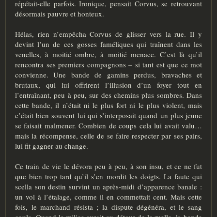
répétait-elle parfois. Ironique, pensait Corvus, se retrouvant
désormais pauvre et honteux.
Hélas, rien n’empêcha Corvus de glisser vers la rue. Il y
devint l’un de ces gosses faméliques qui traînent dans les
venelles, à moitié ombre, à moitié menace. C’est là qu’il
rencontra ses premiers compagnons – si tant est que ce mot
convienne. Une bande de gamins perdus, bravaches et
brutaux, qui lui offrirent l’illusion d’un foyer tout en
l’entraînant, peu à peu, sur des chemins plus sombres. Dans
cette bande, il n’était ni le plus fort ni le plus violent, mais
c’était bien souvent lui qui s’interposait quand un plus jeune
se faisait malmener. Combien de coups cela lui avait valu…
mais la récompense, celle de se faire respecter par ses pairs,
lui fit gagner au change.
Ce train de vie le dévora peu à peu, à son insu, et ce ne fut
que bien trop tard qu’il s’en mordit les doigts. La faute qui
scella son destin survint un après-midi d’apparence banale :
un vol à l’étalage, comme il en commettait cent. Mais cette
fois, le marchand résista ; la dispute dégénéra, et le sang
coula. Quand la milice surgit au détour de la ruelle, la bande