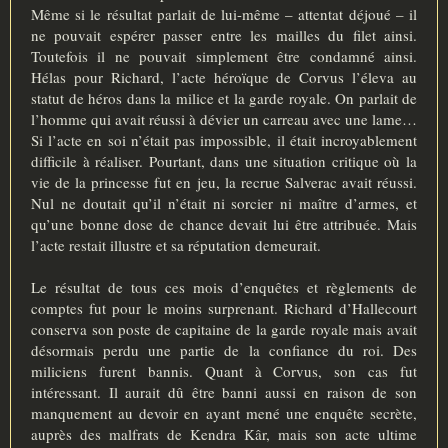
Même si le résultat parlait de lui-même – attentat déjoué – il
ne pouvait espérer passer entre les mailles du filet ainsi.
Toutefois il ne pouvait simplement être condamné ainsi.
Hélas pour Richard, l’acte héroïque de Corvus l’éleva au
statut de héros dans la milice et la garde royale. On parlait de
l’homme qui avait réussi à dévier un carreau avec une lame…
Si l’acte en soi n’était pas impossible, il était incroyablement
difficile à réaliser. Pourtant, dans une situation critique où la
vie de la princesse fut en jeu, la recrue Salverac avait réussi.
Nul ne doutait qu’il n’était ni sorcier ni maître d’armes, et
qu’une bonne dose de chance devait lui être attribuée. Mais
l’acte restait illustre et sa réputation demeurait.
Le résultat de tous ces mois d’enquêtes et règlements de
comptes fut pour le moins surprenant. Richard d’Hallecourt
conserva son poste de capitaine de la garde royale mais avait
désormais perdu une partie de la confiance du roi. Des
miliciens furent bannis. Quant à Corvus, son cas fut
intéressant. Il aurait dû être banni aussi en raison de son
manquement au devoir en ayant mené une enquête secrète,
auprès des malfrats de Kendra Kâr, mais son acte ultime