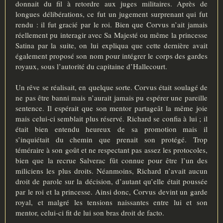
donnait du fil à retordre aux juges militaires. Après de
longues délibérations, ce fut un jugement surprenant qui fut
rendu : il fut gracié par le roi. Bien que Corvus n’ait jamais
réellement pu interagir avec Sa Majesté ou même la princesse
Satina par la suite, on lui expliqua que cette dernière avait
également proposé son nom pour intégrer le corps des gardes
royaux, sous l’autorité du capitaine d’Hallecourt.
Un rêve se réalisait, en quelque sorte. Corvus était soulagé de
ne pas être banni mais n’aurait jamais pu espérer une pareille
sentence. Il espérait que son mentor partageât la même joie
mais celui-ci semblait plus réservé. Richard se confia à lui ; il
était bien entendu heureux de sa promotion mais il
s’inquiétait du chemin que prenait son protégé. Trop
téméraire à son goût et ne respectant pas assez les protocoles,
bien que la recrue Salverac fût connue pour être l’un des
miliciens les plus droits. Néanmoins, Richard n’avait aucun
droit de parole sur la décision, d’autant qu’elle était poussée
par le roi et la princesse. Ainsi donc, Corvus devint un garde
royal, et malgré les tensions naissantes entre lui et son
mentor, celui-ci fit de lui son bras droit de facto.