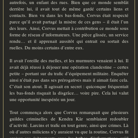
autrefois, un enfant des rues. Bien que ce monde semblât
derrière lui, il avait tout de même gardé certains liens et
contacts. Bien vu dans les bas-fonds, Corvus était respecté
parce qu’il avait partagé la misère de ces gens – il était l’un
des leurs. Ainsi, Corvus mettait à contribution ce monde sous
forme de réseau d’informateurs. Une pièce glissée, un service
rendu… et il apprenait aussitôt qui entrait ou sortait des
ruelles. Du moins certains d’entre eux.
Il avait l’oreille des ruelles, et les murmures venaient à lui. Il
avait déjà réussi à déjouer une opération clandestine – certes
petite – portant sur du trafic d’équipement militaire. Enquêter
ainsi n’était pas dans ses prérogatives mais il aimait faire cela.
C’était son atout. Il agissait en secret : quiconque fréquentait
les bas-fonds risquait la disgrâce… voire pire. Cela lui valut
une opportunité inespérée un jour.
Tout commença alors que Corvus remarquait que plusieurs
guildes criminelles de Kendra Kâr semblaient redoubler
d’activité. Larcins et trafic en tout genre, ainsi que crimes. Là
où d’autres miliciens n’y auraient vu que la routine, Corvus fit
croiser ces évènements avec les bribes d’informations qu’il