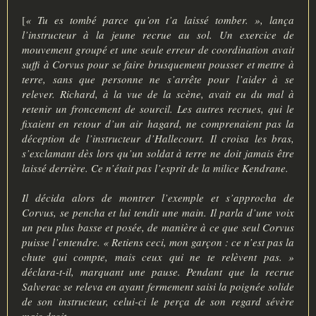
[
« Tu es tombé parce qu’on t’a laissé tomber. », lança
l’instructeur à la jeune recrue au sol. Un exercice de
mouvement groupé et une seule erreur de coordination avait
suffi à Corvus pour se faire brusquement pousser et mettre à
terre, sans que personne ne s’arrête pour l’aider à se
relever. Richard, à la vue de la scène, avait eu du mal à
retenir un froncement de sourcil. Les autres recrues, qui le
fixaient en retour d’un air hagard, ne comprenaient pas la
déception de l’instructeur d’Hallecourt. Il croisa les bras,
s’exclamant dès lors qu’un soldat à terre ne doit jamais être
laissé derrière. Ce n’était pas l’esprit de la milice Kendrane.
Il décida alors de montrer l’exemple et s’approcha de
Corvus, se pencha et lui tendit une main. Il parla d’une voix
un peu plus basse et posée, de manière à ce que seul Corvus
puisse l’entendre. « Retiens ceci, mon garçon : ce n’est pas la
chute qui compte, mais ceux qui ne te relèvent pas. »
déclara-t-il, marquant une pause. Pendant que la recrue
Salverac se releva en ayant fermement saisi la poignée solide
de son instructeur, celui-ci le perça de son regard sévère
mais droit.