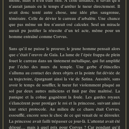
n’aurait jamais eu le temps d’arrêter le tueur directement. Il
avait donc tenté autre chose, une idée plus saugrenue,
téméraire. Celle de dévier le carreau d’arbalète. Une chance
que pas même un fou n’aurait osé calculer. Seul un miracle
aurait pu justifier la réussite d’un tel acte, même pour un
homme entraîné comme Corvus.
Sans qu’il ne puisse le prouver, le jeune homme pensait alors
que c’était l’œuvre de Gaïa. La lame de l’épée frappa de plein
fouet le carreau dans un tintement métallique, qui fut amplifié
par l’écho des murs du temple. Une gerbe d’étincelles
s’alluma au contact des deux objets et la pointe fut déviée de
sa trajectoire, épargnant ainsi la vie de Satina. Aussitôt, sans
avoir le temps de souffler, le tueur fut violemment plaqué au
sol par deux autres miliciens et finit par être maîtrisé. La
panique et la cohue gagnèrent la foule. Les gardes royaux
s’élancèrent pour protéger le roi et la princesse, suivant ainsi
leur strict protocole. Au milieu de ce chaos était Corvus,
essoufflé, encore sous le choc de ce qui venait de se dérouler.
La princesse avait failli trépasser ce jour-là. L’attentat avait été
déjoué… mais à quel prix pour Corvus ? Car pendant qu’il