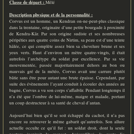
Classe de départ :
Mêlé
Description physique et de la personnalité :
Corvus est un homme, un Kendran on-ne-peut-plus classique
dans la trentaine, originaire d’une petite bourgade à proximité
de Kendra-Kâr. Par son origine sudiste et ses nombreuses
péripéties aux quatre coins de Nirtim, sa peau est d’une teinte
hâlée, ce qui complète assez bien sa chevelure brune et ses
yeux verts. Haut d’environ un mètre quatre-vingts, il était
autrefois l’archétype du soldat par excellence. Par sa vie
mouvementée, passée majoritairement dehors au bon ou
mauvais gré de la météo, Corvus avait une carrure plutôt
bâtie sans être pour autant une brute épaisse. Cependant, par
suite des évènements l’ayant conduit à écouler des années au
bagne, Corvus a vu son corps s’affaiblir. Pendant longtemps il
n’a été que l’ombre de lui-même, maigre et malade, portant
un coup destructeur à sa santé de cheval d’antan.
Aujourd’hui bien qu’il se soit échappé du cachot, il n’a pas
encore su retrouver le même gabarit qu’autrefois. Son allure
actuelle occulte ce qu’il fut : un soldat droit, dont la seule
posture inspirait le respect. Aujourd’hui, la route l’a