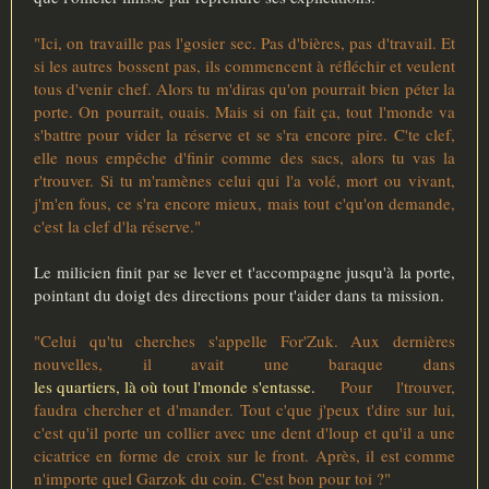
"Ici, on travaille pas l'gosier sec. Pas d'bières, pas d'travail. Et
si les autres bossent pas, ils commencent à réfléchir et veulent
tous d'venir chef. Alors tu m'diras qu'on pourrait bien péter la
porte. On pourrait, ouais. Mais si on fait ça, tout l'monde va
s'battre pour vider la réserve et se s'ra encore pire. C'te clef,
elle nous empêche d'finir comme des sacs, alors tu vas la
r'trouver. Si tu m'ramènes celui qui l'a volé, mort ou vivant,
j'm'en fous, ce s'ra encore mieux, mais tout c'qu'on demande,
c'est la clef d'la réserve."
Le milicien finit par se lever et t'accompagne jusqu'à la porte,
pointant du doigt des directions pour t'aider dans ta mission.
"Celui qu'tu cherches s'appelle For'Zuk. Aux dernières
nouvelles, il avait une baraque dans
les quartiers, là où tout l'monde s'entasse.
Pour l'trouver,
faudra chercher et d'mander. Tout c'que j'peux t'dire sur lui,
c'est qu'il porte un collier avec une dent d'loup et qu'il a une
cicatrice en forme de croix sur le front. Après, il est comme
n'importe quel Garzok du coin. C'est bon pour toi ?"