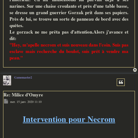
narines. Sur une chaise croulante et près d'une table basse,
se dresse un grand guerrier Gorzak prit dans ses papiers.
Près de lui, se trouve un sorte de panneau de bord avec des
quêtes.
Le gorzack ne me prêta pas d'attention.Alors j'avance et
dit:
"Hey, m'apelle necrom et suis nouveau dans l'coin. Suis pas
esclave mais recherche du boulot, suis prêt à vendre ma
peau."
Gamemaster2
Re: Milice d'Omyre
M
mer. 15 janv. 2020 11:10
e
s
s
a
Intervention pour Necrom
g
e