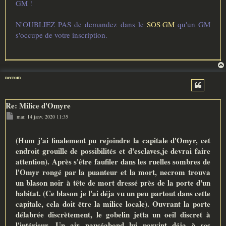
GM !
N'OUBLIEZ PAS de demandez dans le
SOS GM
qu'un GM
s'occupe de votre inscription.
necrom
Re: Milice d'Omyre
M
mar. 14 janv. 2020 11:35
e
s
s
(Hum j'ai finalement pu rejoindre la capitale d'Omyr, cet
a
g
endroit grouille de possibilités et d'esclaves,je devrai faire
e
attention). Après s'être faufiler dans les ruelles sombres de
l'Omyr rongé par la puanteur et la mort, necrom trouva
un blason noir à tête de mort dressé près de la porte d'un
habitat. (Ce blason je l'ai déja vu un peu partout dans cette
capitale, cela doit être la milice locale). Ouvrant la porte
délabrée discrètement, le gobelin jetta un oeil discret à
l'intérieur. Un air nauséabond lui parvint déja à ses