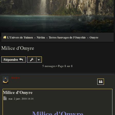
L'Univers de Yuimen
Nirtim
Terres Sauvages de l'Omyrhie
Omyre
Milice d'Omyre
Répondre
5 messages • Page
1
sur
1
Yuimen
Milice d'Omyre
M
mar. 2 janv. 2018 14:14
e
s
s
a
Milice d'Omyre
g