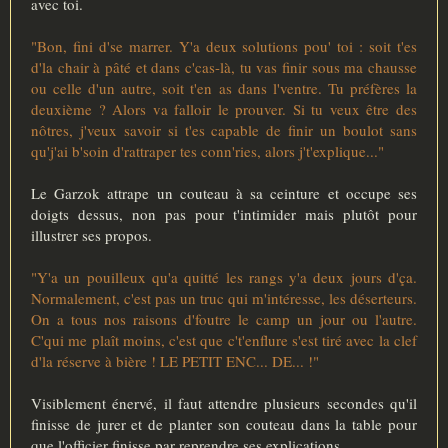
avec toi.
"Bon, fini d'se marrer. Y'a deux solutions pou' toi : soit t'es
d'la chair à pâté et dans c'cas-là, tu vas finir sous ma chausse
ou celle d'un autre, soit t'en as dans l'ventre. Tu préfères la
deuxième ? Alors va falloir le prouver. Si tu veux être des
nôtres, j'veux savoir si t'es capable de finir un boulot sans
qu'j'ai b'soin d'rattraper tes conn'ries, alors j't'explique..."
Le Garzok attrape un couteau à sa ceinture et occupe ses
doigts dessus, non pas pour t'intimider mais plutôt pour
illustrer ses propos.
"Y'a un pouilleux qu'a quitté les rangs y'a deux jours d'ça.
Normalement, c'est pas un truc qui m'intéresse, les déserteurs.
On a tous nos raisons d'foutre le camp un jour ou l'autre.
C'qui me plaît moins, c'est que c't'enflure s'est tiré avec la clef
d'la réserve à bière ! LE PETIT ENC... DE... !"
Visiblement énervé, il faut attendre plusieurs secondes qu'il
finisse de jurer et de planter son couteau dans la table pour
que l'officier finisse par reprendre ses explications.