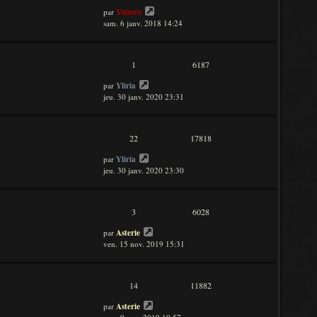
par
Yuimen
sam. 6 janv. 2018 14:24
1
6187
par
Yliria
jeu. 30 janv. 2020 23:31
22
17818
par
Yliria
jeu. 30 janv. 2020 23:30
3
6028
par
Asterie
ven. 15 nov. 2019 15:31
14
11882
par
Asterie