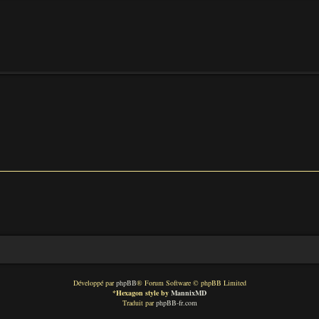
Développé par
phpBB
® Forum Software © phpBB Limited
*
Hexagon style by
MannixMD
Traduit par
phpBB-fr.com