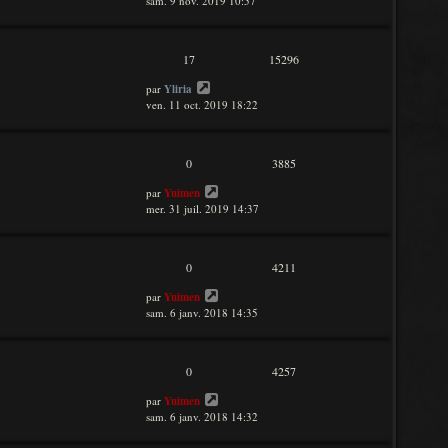
sam. 9 nov. 2019 10:57
17
15296
par
Yliria
ven. 11 oct. 2019 18:22
0
3885
par
Yuimen
mer. 31 juil. 2019 14:37
0
4211
par
Yuimen
sam. 6 janv. 2018 14:35
0
4257
par
Yuimen
sam. 6 janv. 2018 14:32