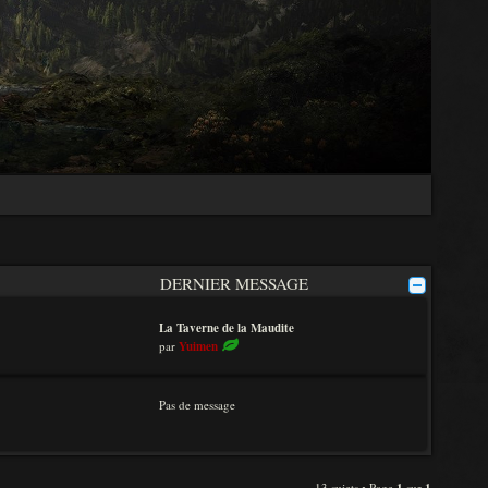
DERNIER MESSAGE
La Taverne de la Maudite
V
par
Yuimen
o
i
r
Pas de message
l
e
d
e
r
13 sujets • Page
sur