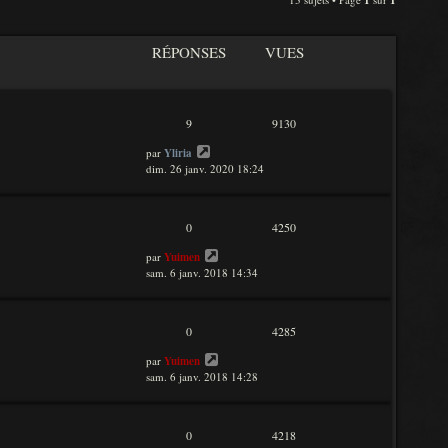
1
1
n
i
e
r
RÉPONSES
VUES
m
e
s
s
9
a
9130
g
par
Yliria
e
dim. 26 janv. 2020 18:24
0
4250
par
Yuimen
sam. 6 janv. 2018 14:34
0
4285
par
Yuimen
sam. 6 janv. 2018 14:28
0
4218