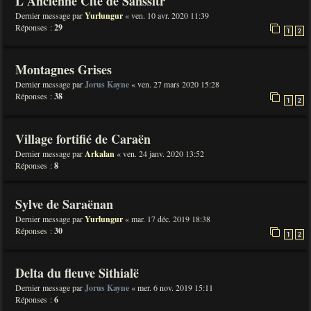
L'Ancienne Cité de Sanssitr
Dernier message par
Yurlungur
«
ven. 10 avr. 2020 11:39
Réponses :
29
1
2
Montagnes Grises
Dernier message par
Jorus Kayne
«
ven. 27 mars 2020 15:28
Réponses :
38
1
2
Village fortifié de Caraën
Dernier message par
Arkalan
«
ven. 24 janv. 2020 13:52
Réponses :
8
Sylve de Saraënan
Dernier message par
Yurlungur
«
mar. 17 déc. 2019 18:38
Réponses :
30
1
2
Delta du fleuve Sithialë
Dernier message par
Jorus Kayne
«
mer. 6 nov. 2019 15:11
Réponses :
6