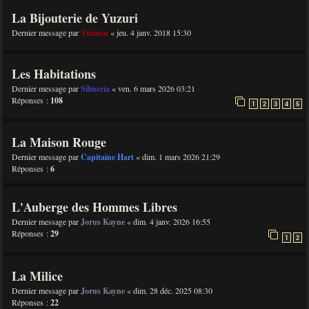
La Bijouterie de Yuzuri
Dernier message par
Yuimen
«
jeu. 4 janv. 2018 15:30
Les Habitations
Dernier message par
Silmeria
«
ven. 6 mars 2026 03:21
Réponses :
108
1
2
3
4
5
La Maison Rouge
Dernier message par
Capitaine Hart
«
dim. 1 mars 2026 21:29
Réponses :
6
L'Auberge des Hommes Libres
Dernier message par
Jorus Kayne
«
dim. 4 janv. 2026 16:55
Réponses :
29
1
2
La Milice
Dernier message par
Jorus Kayne
«
dim. 28 déc. 2025 08:30
Réponses :
22