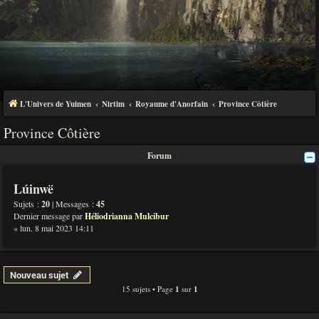
L'Univers de Yuimen
Nirtim
Royaume d'Anorfain
Province Côtière
Province Côtière
Forum
Lúinwë
Sujets :
20
| Messages :
45
Dernier message par
Héliodrianna Mulcibur
« lun. 8 mai 2023 14:11
Nouveau sujet
15 sujets • Page
1
sur
1