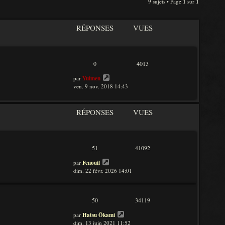
n
9 sujets • Page
1
sur
1
e
i
d
e
e
r
RÉPONSES
VUES
r
m
n
e
i
s
e
s
r
a
0
4013
m
g
e
e
par
Yuimen
s
ven. 9 nov. 2018 14:43
s
a
g
RÉPONSES
VUES
e
51
41092
par
Fenouil
dim. 22 févr. 2026 14:01
50
34119
par
Hatsu Ôkami
dim. 13 juin 2021 11:52