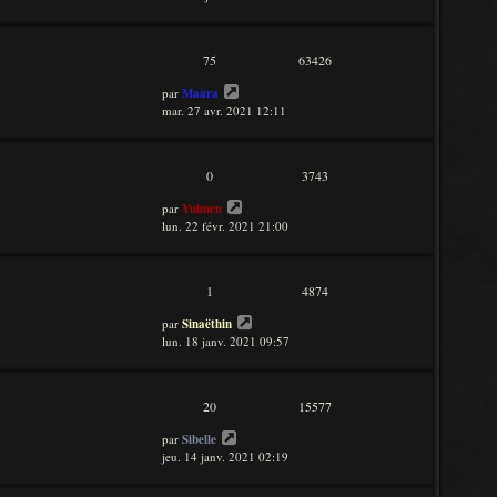
75
63426
par
Maâra
mar. 27 avr. 2021 12:11
0
3743
par
Yuimen
lun. 22 févr. 2021 21:00
1
4874
par
Sinaëthin
lun. 18 janv. 2021 09:57
20
15577
par
Sibelle
jeu. 14 janv. 2021 02:19