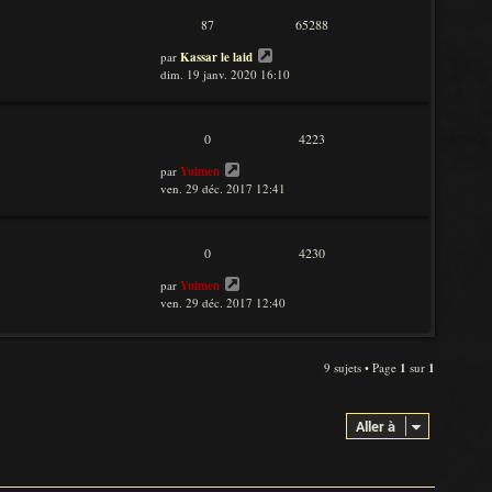
87
65288
par
Kassar le laid
dim. 19 janv. 2020 16:10
0
4223
par
Yuimen
ven. 29 déc. 2017 12:41
0
4230
par
Yuimen
ven. 29 déc. 2017 12:40
9 sujets • Page
1
sur
1
Aller à