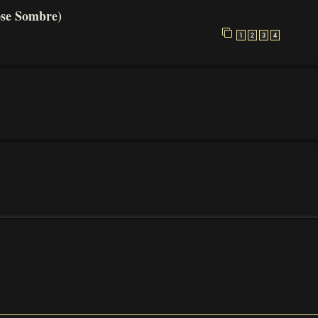
ose Sombre)
1
2
3
4