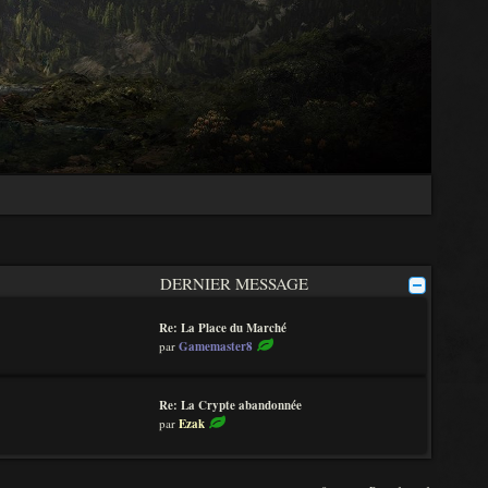
DERNIER MESSAGE
Re: La Place du Marché
V
par
Gamemaster8
o
i
r
Re: La Crypte abandonnée
l
V
par
Ezak
e
o
d
i
e
r
r
l