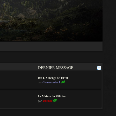
DERNIER MESSAGE
Re: L'Auberge de Til'Sit
V
par
Gamemaster5
o
i
r
La Maison du Milicien
l
V
par
Yuimen
e
o
d
i
e
r
r
l