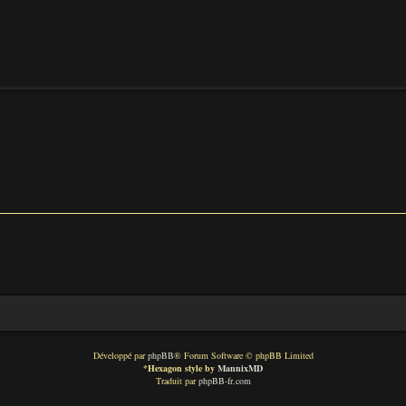
Développé par
phpBB
® Forum Software © phpBB Limited
*
Hexagon style by
MannixMD
Traduit par
phpBB-fr.com