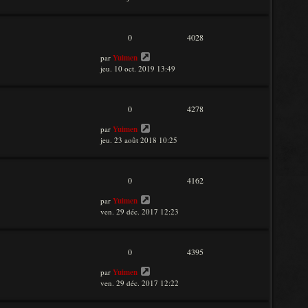
0
4028
par
Yuimen
jeu. 10 oct. 2019 13:49
0
4278
par
Yuimen
jeu. 23 août 2018 10:25
0
4162
par
Yuimen
ven. 29 déc. 2017 12:23
0
4395
par
Yuimen
ven. 29 déc. 2017 12:22