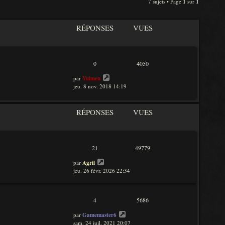
n
7 sujets • Page
1
sur
1
e
i
d
e
e
r
RÉPONSES
VUES
r
m
n
e
i
s
e
s
r
a
0
4050
m
g
e
e
par
Yuimen
s
jeu. 8 nov. 2018 14:19
s
a
g
RÉPONSES
VUES
e
21
49779
par
Agril
jeu. 26 févr. 2026 22:34
4
5686
par
Gamemaster6
sam. 24 juil. 2021 20:07