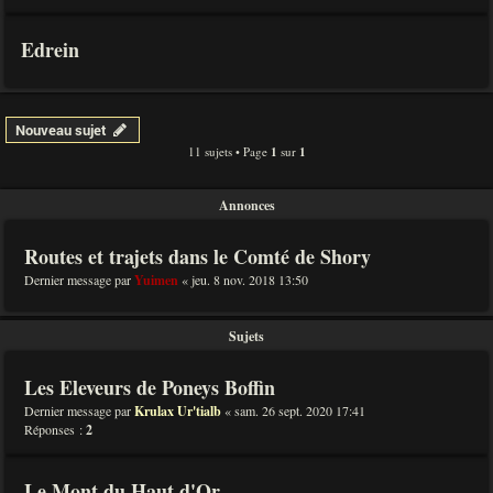
Edrein
Nouveau sujet
11 sujets • Page
1
sur
1
Annonces
Routes et trajets dans le Comté de Shory
Dernier message par
Yuimen
«
jeu. 8 nov. 2018 13:50
Sujets
Les Eleveurs de Poneys Boffin
Dernier message par
Krulax Ur'tialb
«
sam. 26 sept. 2020 17:41
Réponses :
2
Le Mont du Haut d'Or