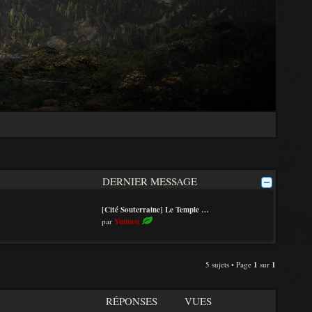
DERNIER MESSAGE
[Cité Souterraine] Le Temple …
V
par
Yuimen
o
i
r
l
5 sujets • Page
1
sur
1
e
d
e
RÉPONSES
VUES
r