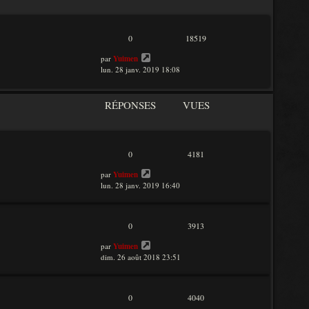
n
i
e
r
0
18519
m
e
par
Yuimen
s
lun. 28 janv. 2019 18:08
s
a
g
RÉPONSES
VUES
e
0
4181
par
Yuimen
lun. 28 janv. 2019 16:40
0
3913
par
Yuimen
dim. 26 août 2018 23:51
0
4040