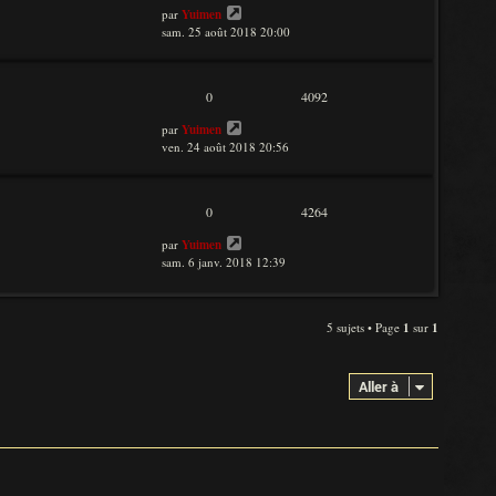
par
Yuimen
sam. 25 août 2018 20:00
0
4092
par
Yuimen
ven. 24 août 2018 20:56
0
4264
par
Yuimen
sam. 6 janv. 2018 12:39
5 sujets • Page
1
sur
1
Aller à