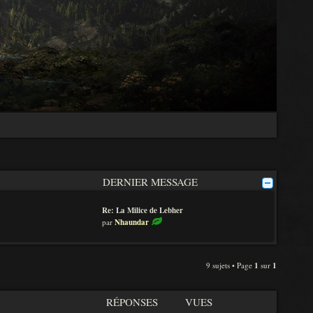
DERNIER MESSAGE
Re: La Milice de Lebher
V
par
Nhaundar
o
i
r
l
9 sujets • Page
1
sur
1
e
d
e
RÉPONSES
VUES
r