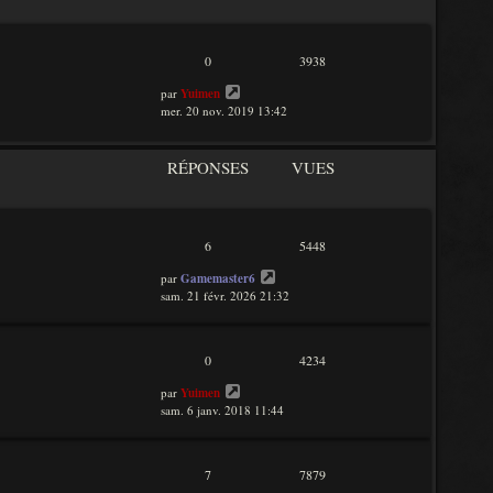
n
i
e
r
0
3938
m
e
par
Yuimen
s
mer. 20 nov. 2019 13:42
s
a
g
RÉPONSES
VUES
e
6
5448
par
Gamemaster6
sam. 21 févr. 2026 21:32
0
4234
par
Yuimen
sam. 6 janv. 2018 11:44
7
7879