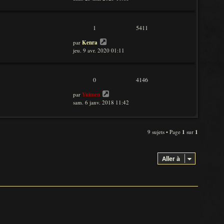
1
5411
par
Kenra
jeu. 9 avr. 2020 01:11
0
4146
par
Yuimen
sam. 6 janv. 2018 11:42
9 sujets • Page
1
sur
1
Aller à