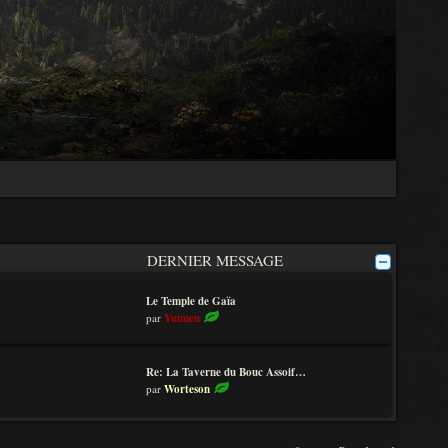
DERNIER MESSAGE
Le Temple de Gaïa
V
par
Yuimen
o
i
r
Re: La Taverne du Bouc Assoif…
l
V
par
Worteson
e
o
d
i
e
r
r
l