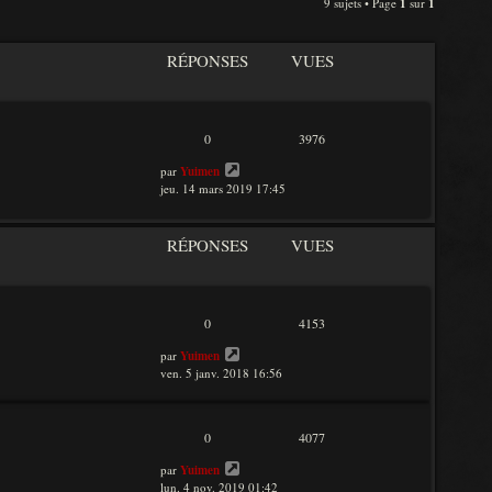
n
9 sujets • Page
1
sur
1
e
i
d
e
e
r
RÉPONSES
VUES
r
m
n
e
i
s
e
s
r
a
0
3976
m
g
e
e
par
Yuimen
s
jeu. 14 mars 2019 17:45
s
a
g
RÉPONSES
VUES
e
0
4153
par
Yuimen
ven. 5 janv. 2018 16:56
0
4077
par
Yuimen
lun. 4 nov. 2019 01:42