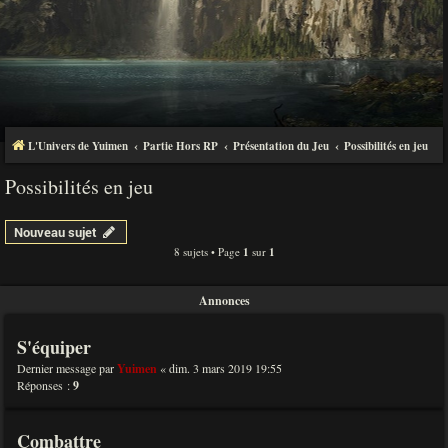
L'Univers de Yuimen
Partie Hors RP
Présentation du Jeu
Possibilités en jeu
Possibilités en jeu
Nouveau sujet
8 sujets • Page
1
sur
1
Annonces
S'équiper
Dernier message par
Yuimen
«
dim. 3 mars 2019 19:55
Réponses :
9
Combattre