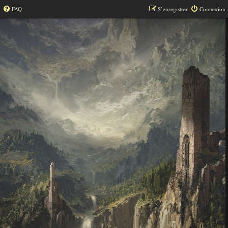
FAQ
S’enregistrer
Connexion