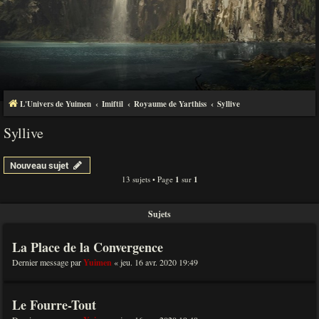
L'Univers de Yuimen
Imiftil
Royaume de Yarthiss
Syllive
Syllive
Nouveau sujet
13 sujets • Page
1
sur
1
Sujets
La Place de la Convergence
Dernier message par
Yuimen
«
jeu. 16 avr. 2020 19:49
Le Fourre-Tout