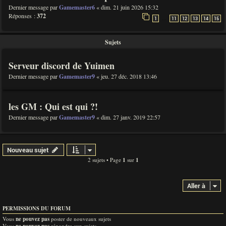
Dernier message par
Gamemaster6
«
dim. 21 juin 2026 15:32
Réponses :
372
…
1
11
12
13
14
15
Sujets
Serveur discord de Yuimen
Dernier message par
Gamemaster9
«
jeu. 27 déc. 2018 13:46
les GM : Qui est qui ?!
Dernier message par
Gamemaster9
«
dim. 27 janv. 2019 22:57
Nouveau sujet
2 sujets • Page
1
sur
1
Aller à
PERMISSIONS DU FORUM
Vous
ne pouvez pas
poster de nouveaux sujets
Vous
répondre aux sujets