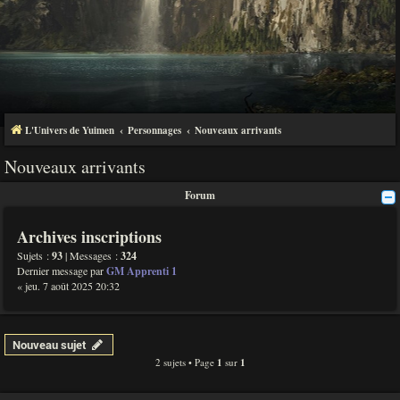
L'Univers de Yuimen
Personnages
Nouveaux arrivants
Nouveaux arrivants
Forum
Archives inscriptions
Sujets :
93
| Messages :
324
Dernier message par
GM Apprenti 1
« jeu. 7 août 2025 20:32
Nouveau sujet
2 sujets • Page
1
sur
1