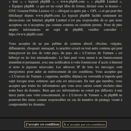
« leur », « logiciel phpBB », « www.phpbb.com », « phpBB Limited »,
« Équipes phpBB ») qui est un script libre de forum, déclaré sous la licence «
GNU General Public License v2
» (désigné ci-après par « GPL ») et qui peut être
téléchargé depuis
www.phpbb.com
. Le logiciel phpBB facilite seulement les
discussions sur Internet. phpBB Limited n’est pas responsable de ce que nous
acceptons ou n’acceptons pas comme contenu ou conduite permis. Pour de plus
amples informations au sujet de phpBB, veuillez consulter :
https://www.phpbb.com/
.
Vous acceptez de ne pas publier de contenu abusif, obscène, vulgaire,
diffamatoire, choquant, menaçant, à caractère sexuel ou tout autre contenu qui peut
transgresser les lois de votre pays, du pays où « L'Univers de Yuimen » est
hébergé ou les lois internationales. Le faire peut vous mener à un bannissement
immédiat et permanent, avec une notification à votre fournisseur d’accès à Internet
si nous le jugeons nécessaire. Les adresses IP de tous les messages sont
enregistrées pour aider au renforcement de ces conditions. Vous acceptez que
« L'Univers de Yuimen » supprime, modifie, déplace ou verrouille n’importe quel
sujet lorsque nous estimons que cela est nécessaire. En tant que membre, vous
acceptez que toutes les informations que vous avez saisies soient stockées dans
notre base de données. Bien que ces informations ne soient pas diffusées à une
tierce partie sans votre consentement, ni « L'Univers de Yuimen », ni phpBB ne
pourront être tenus comme responsables en cas de tentative de piratage visant à
compromettre les données.