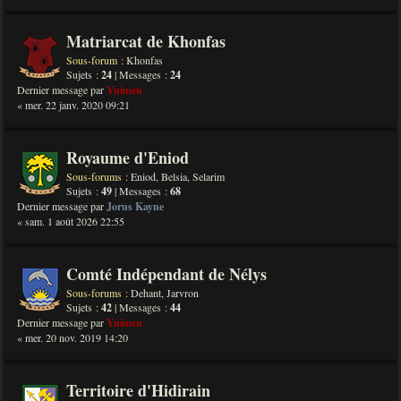
Matriarcat de Khonfas
Sous-forum :
Khonfas
Sujets :
24
| Messages :
24
Dernier message par
Yuimen
« mer. 22 janv. 2020 09:21
Royaume d'Eniod
Sous-forums :
Eniod
,
Belsia
,
Selarim
Sujets :
49
| Messages :
68
Dernier message par
Jorus Kayne
« sam. 1 août 2026 22:55
Comté Indépendant de Nélys
Sous-forums :
Dehant
,
Jarvron
Sujets :
42
| Messages :
44
Dernier message par
Yuimen
« mer. 20 nov. 2019 14:20
Territoire d'Hidirain