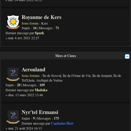
Royaume de Kers
Sous-forum :
Kers
Sujets :
16
| Messages :
71
Dernier message par
Spark
« mar. 6 avr. 2021 22:27
Mers et Cieux
Aeronland
Sous-forums :
Île de Nosval
,
Île de l'Orme de Vie
,
Île du Serpent
,
Île de
Tol'Lhein
,
Archipel de Verloa
Sujets :
20
| Messages :
109
Dernier message par
Madoka
« dim. 13 mars 2022 13:46
Nyr'tel Ermansi
Sujets :
9
| Messages :
175
Dernier message par
Capitaine Hart
« mer. 21 août 2024 16:13