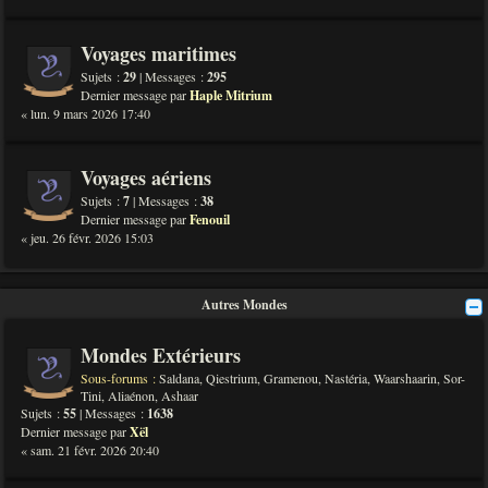
Voyages maritimes
Sujets :
29
| Messages :
295
Dernier message par
Haple Mitrium
« lun. 9 mars 2026 17:40
Voyages aériens
Sujets :
7
| Messages :
38
Dernier message par
Fenouil
« jeu. 26 févr. 2026 15:03
Autres Mondes
Mondes Extérieurs
Sous-forums :
Saldana
,
Qiestrium
,
Gramenou
,
Nastéria
,
Waarshaarin
,
Sor-
Tini
,
Aliaénon
,
Ashaar
Sujets :
55
| Messages :
1638
Dernier message par
Xël
« sam. 21 févr. 2026 20:40