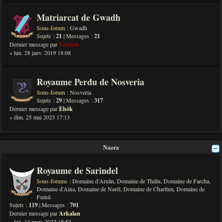
Matriarcat de Gwadh
Sous-forum :
Gwadh
Sujets :
21
| Messages :
21
Dernier message par
Yuimen
« lun. 28 janv. 2019 18:08
Royaume Perdu de Nosveria
Sous-forum :
Nosveria
Sujets :
29
| Messages :
317
Dernier message par
Ehök
« dim. 25 mai 2025 17:13
Naora
Royaume de Sarindel
Sous-forums :
Domaine d'Arnân
,
Domaine de Thilîn
,
Domaine de Farcha
,
Domaine d'Aina
,
Domaine de Narël
,
Domaine de Charlùm
,
Domaine de
Fuinil
Sujets :
119
| Messages :
701
Dernier message par
Arkalan
« lun. 14 mars 2022 18:52