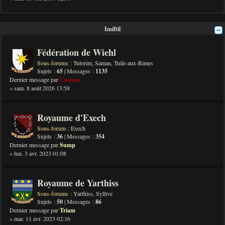
Imiftil
Fédération de Wiehl
Sous-forums :
Tulorim
,
Saman
,
Tuile-aux-Rimes
Sujets :
65
| Messages :
1135
Dernier message par
Cromax
« sam. 8 août 2026 13:58
Royaume d'Exech
Sous-forum :
Exech
Sujets :
36
| Messages :
354
Dernier message par
Sump
« lun. 3 avr. 2023 01:08
Royaume de Yarthiss
Sous-forums :
Yarthiss
,
Syllive
Sujets :
50
| Messages :
86
Dernier message par
Triam
« mar. 11 avr. 2023 02:16