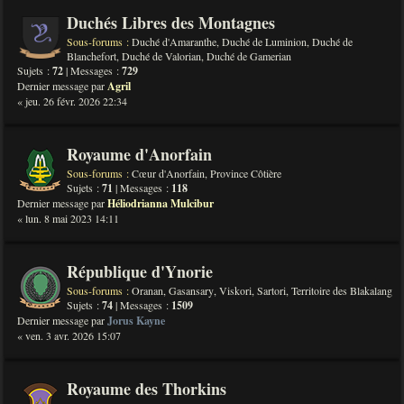
Duchés Libres des Montagnes
Sous-forums :
Duché d'Amaranthe
,
Duché de Luminion
,
Duché de
Blanchefort
,
Duché de Valorian
,
Duché de Gamerian
Sujets :
72
| Messages :
729
Dernier message par
Agril
« jeu. 26 févr. 2026 22:34
Royaume d'Anorfain
Sous-forums :
Cœur d'Anorfain
,
Province Côtière
Sujets :
71
| Messages :
118
Dernier message par
Héliodrianna Mulcibur
« lun. 8 mai 2023 14:11
République d'Ynorie
Sous-forums :
Oranan
,
Gasansary
,
Viskori
,
Sartori
,
Territoire des Blakalang
Sujets :
74
| Messages :
1509
Dernier message par
Jorus Kayne
« ven. 3 avr. 2026 15:07
Royaume des Thorkins