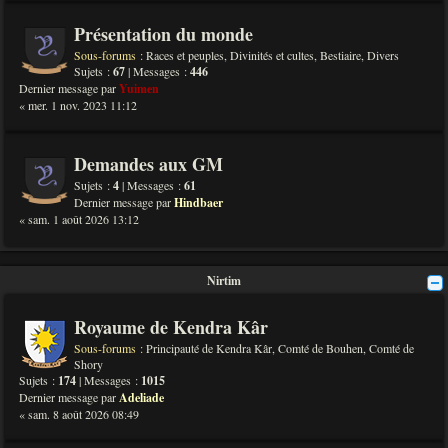
Présentation du monde
Sous-forums :
Races et peuples
,
Divinités et cultes
,
Bestiaire
,
Divers
Sujets :
67
| Messages :
446
Dernier message par
Yuimen
« mer. 1 nov. 2023 11:12
Demandes aux GM
Sujets :
4
| Messages :
61
Dernier message par
Hindbaer
« sam. 1 août 2026 13:12
Nirtim
Royaume de Kendra Kâr
Sous-forums :
Principauté de Kendra Kâr
,
Comté de Bouhen
,
Comté de
Shory
Sujets :
174
| Messages :
1015
Dernier message par
Adeliade
« sam. 8 août 2026 08:49