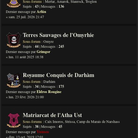
Sous-forums :
Mertar
,
Amarok
,
Stanrock
,
Troglon
Sujets :
43
| Messages :
136
Dernier message par
Arlün
« sam. 25 juil. 2026 21:47
Terres Sauvages de l'Omyrhie
Sous-forum :
Omyre
Sujets :
44
| Messages :
245
Dernier message par
Grimgor
« lun. 11 août 2025 18:38
Royaume Conquis de Darhàm
Sous-forum :
Darhàm
Sujets :
34
| Messages :
175
Dernier message par
Eldros Rougine
« lun. 23 févr. 2026 21:00
Matriarcat de l'Atha Ust
Sous-forums :
Caïx Imoros
,
Strissa
,
Camp du Marais de Narshass
Sujets :
38
| Messages :
45
Dernier message par
Yuimen
« dim. 13 oct. 2019 12:01