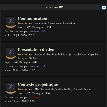
Partie Hors RP
Communication
Sous-forums :
Annonces
,
Evénements
,
Partenaires
Sujets :
47
| Messages :
1254
Dernier message par
Gamemaster6
« dim. 21 juin 2026 15:32
Présentation du Jeu
Sous-forums :
Règles du Jeu
,
Possibilités en jeu
,
Archétypes
,
Capacités
,
Reliques
,
Guildes
Sujets :
54
| Messages :
378
Dernier message par
Gamemaster6
« sam. 28 févr. 2026 18:12
Contexte géopolitique
Sous-forums :
Histoire générale
,
Nirtim
,
Imiftil
,
Nosveris
,
Naora
Sujets :
77
| Messages :
384
Dernier message par
Yuimen
« mer. 28 janv. 2026 23:39