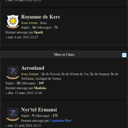
Royaume de Kers
Sous-forum :
Kers
Sujets :
16
| Messages :
71
Dernier message par
Spark
« mar. 6 avr. 2021 22:27
Mers et Cieux
Aeronland
Sous-forums :
Île de Nosval
,
Île de l'Orme de Vie
,
Île du Serpent
,
Île de
Tol'Lhein
,
Archipel de Verloa
Sujets :
20
| Messages :
109
Dernier message par
Madoka
« dim. 13 mars 2022 13:46
Nyr'tel Ermansi
Sujets :
9
| Messages :
175
Dernier message par
Capitaine Hart
« mer. 21 août 2024 16:13