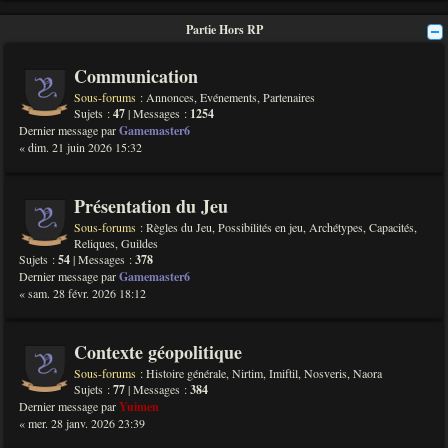
Partie Hors RP
Communication
Sous-forums :
Annonces
,
Evénements
,
Partenaires
Sujets :
47
| Messages :
1254
Dernier message par
Gamemaster6
« dim. 21 juin 2026 15:32
Présentation du Jeu
Sous-forums :
Règles du Jeu
,
Possibilités en jeu
,
Archétypes
,
Capacités
,
Reliques
,
Guildes
Sujets :
54
| Messages :
378
Dernier message par
Gamemaster6
« sam. 28 févr. 2026 18:12
Contexte géopolitique
Sous-forums :
Histoire générale
,
Nirtim
,
Imiftil
,
Nosveris
,
Naora
Sujets :
77
| Messages :
384
Dernier message par
Yuimen
« mer. 28 janv. 2026 23:39