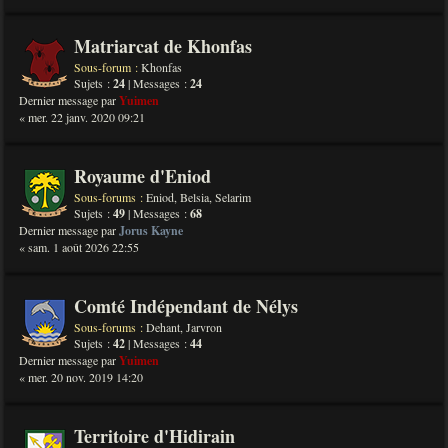
Matriarcat de Khonfas
Sous-forum :
Khonfas
Sujets :
24
| Messages :
24
Dernier message par
Yuimen
« mer. 22 janv. 2020 09:21
Royaume d'Eniod
Sous-forums :
Eniod
,
Belsia
,
Selarim
Sujets :
49
| Messages :
68
Dernier message par
Jorus Kayne
« sam. 1 août 2026 22:55
Comté Indépendant de Nélys
Sous-forums :
Dehant
,
Jarvron
Sujets :
42
| Messages :
44
Dernier message par
Yuimen
« mer. 20 nov. 2019 14:20
Territoire d'Hidirain