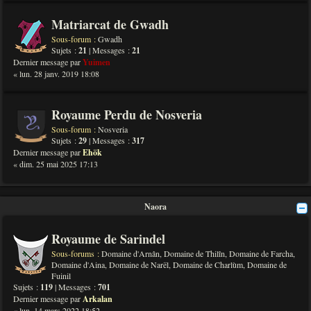
Matriarcat de Gwadh
Sous-forum :
Gwadh
Sujets :
21
| Messages :
21
Dernier message par
Yuimen
« lun. 28 janv. 2019 18:08
Royaume Perdu de Nosveria
Sous-forum :
Nosveria
Sujets :
29
| Messages :
317
Dernier message par
Ehök
« dim. 25 mai 2025 17:13
Naora
Royaume de Sarindel
Sous-forums :
Domaine d'Arnân
,
Domaine de Thilîn
,
Domaine de Farcha
,
Domaine d'Aina
,
Domaine de Narël
,
Domaine de Charlùm
,
Domaine de
Fuinil
Sujets :
119
| Messages :
701
Dernier message par
Arkalan
« lun. 14 mars 2022 18:52