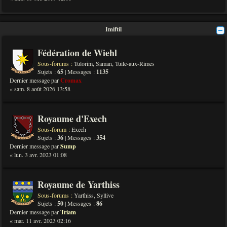
Imiftil
Fédération de Wiehl
Sous-forums :
Tulorim
,
Saman
,
Tuile-aux-Rimes
Sujets :
65
| Messages :
1135
Dernier message par
Cromax
« sam. 8 août 2026 13:58
Royaume d'Exech
Sous-forum :
Exech
Sujets :
36
| Messages :
354
Dernier message par
Sump
« lun. 3 avr. 2023 01:08
Royaume de Yarthiss
Sous-forums :
Yarthiss
,
Syllive
Sujets :
50
| Messages :
86
Dernier message par
Triam
« mar. 11 avr. 2023 02:16