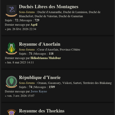
Duchés Libres des Montagnes
Sous-forums :
Duché d'Amaranthe
,
Duché de Luminion
,
Duché de
Blanchefort
,
Duché de Valorian
,
Duché de Gamerian
Sujets :
72
| Messages :
729
Dernier message par
Agril
« jeu. 26 févr. 2026 22:34
Royaume d'Anorfain
Sous-forums :
Cœur d'Anorfain
,
Province Côtière
Sujets :
71
| Messages :
118
Dernier message par
Héliodrianna Mulcibur
« lun. 8 mai 2023 14:11
République d'Ynorie
Sous-forums :
Oranan
,
Gasansary
,
Viskori
,
Sartori
,
Territoire des Blakalang
Sujets :
74
| Messages :
1509
Dernier message par
Jorus Kayne
« ven. 3 avr. 2026 15:07
Royaume des Thorkins