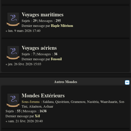
Voyages maritimes
Sujets :
29
| Messages :
295
Dernier message par
Haple Mitrium
« lun. 9 mars 2026 17:40
Voyages aériens
Sujets :
7
| Messages :
38
Dernier message par
Fenouil
« jeu. 26 févr. 2026 15:03
Autres Mondes
Mondes Extérieurs
Sous-forums :
Saldana
,
Qiestrium
,
Gramenou
,
Nastéria
,
Waarshaarin
,
Sor-
Tini
,
Aliaénon
,
Ashaar
Sujets :
55
| Messages :
1638
Dernier message par
Xël
« sam. 21 févr. 2026 20:40