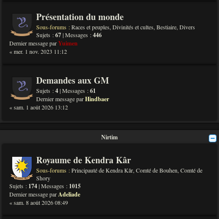
Présentation du monde
Sous-forums :
Races et peuples
,
Divinités et cultes
,
Bestiaire
,
Divers
Sujets :
67
| Messages :
446
Dernier message par
Yuimen
« mer. 1 nov. 2023 11:12
Demandes aux GM
Sujets :
4
| Messages :
61
Dernier message par
Hindbaer
« sam. 1 août 2026 13:12
Nirtim
Royaume de Kendra Kâr
Sous-forums :
Principauté de Kendra Kâr
,
Comté de Bouhen
,
Comté de
Shory
Sujets :
174
| Messages :
1015
Dernier message par
Adeliade
« sam. 8 août 2026 08:49