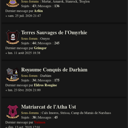
Sous-forums :
Mertar
,
Amarok
,
Stanrock
,
Troglon
Sujets :
43
| Messages :
136
Dernier message par
Arlün
« sam. 25 juil. 2026 21:47
Terres Sauvages de l'Omyrhie
Sous-forum :
Omyre
Sujets :
44
| Messages :
245
Dernier message par
Grimgor
« lun. 11 août 2025 18:38
Royaume Conquis de Darhàm
Sous-forum :
Darhàm
Sujets :
34
| Messages :
175
Dernier message par
Eldros Rougine
« lun. 23 févr. 2026 21:00
Matriarcat de l'Atha Ust
Sous-forums :
Caïx Imoros
,
Strissa
,
Camp du Marais de Narshass
Sujets :
38
| Messages :
45
Dernier message par
Yuimen
« dim. 13 oct. 2019 12:01