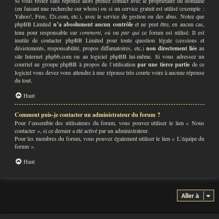
Si vous restez sans réponse alors prenez contact avec le propriétaire du domaine
(en faisant une
recherche sur whois
) ou si un service gratuit est utilisé (exemple :
Yahoo!, Free, f2s.com, etc.), avec le service de gestion ou des abus. Notez que
phpBB Limited
n’a absolument aucun contrôle
et ne peut être, en aucun cas,
tenu pour responsable sur
comment
,
où
ou
par qui
ce forum est utilisé. Il est
inutile de contacter phpBB Limited pour toute question légale (cessions et
désistements, responsabilité, propos diffamatoires, etc.)
non directement liée
au
site Internet phpbb.com ou au logiciel phpBB lui-même. Si vous adressez un
courriel au groupe phpBB à propos de l’utilisation
par une tierce partie
de ce
logiciel vous devez vous attendre à une réponse très courte voire à aucune réponse
du tout.
Haut
Comment puis-je contacter un administrateur du forum ?
Pour l’ensemble des utilisateurs du forum, vous pouvez utiliser le lien « Nous
contacter », si ce dernier a été activé par un administrateur.
Pour les membres du forum, vous pouvez également utiliser le lien « L’équipe du
forum ».
Haut
Aller à