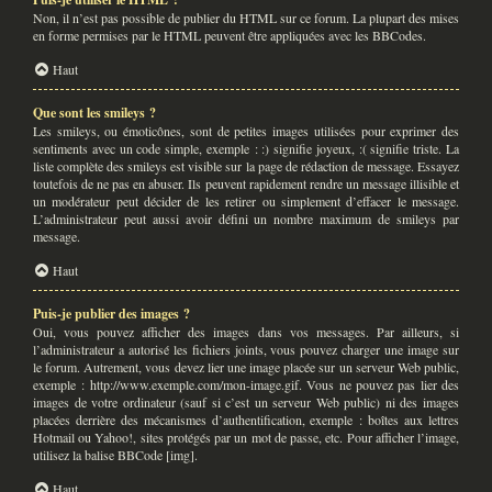
Non, il n’est pas possible de publier du HTML sur ce forum. La plupart des mises
en forme permises par le HTML peuvent être appliquées avec les BBCodes.
Haut
Que sont les smileys ?
Les smileys, ou émoticônes, sont de petites images utilisées pour exprimer des
sentiments avec un code simple, exemple : :) signifie joyeux, :( signifie triste. La
liste complète des smileys est visible sur la page de rédaction de message. Essayez
toutefois de ne pas en abuser. Ils peuvent rapidement rendre un message illisible et
un modérateur peut décider de les retirer ou simplement d’effacer le message.
L’administrateur peut aussi avoir défini un nombre maximum de smileys par
message.
Haut
Puis-je publier des images ?
Oui, vous pouvez afficher des images dans vos messages. Par ailleurs, si
l’administrateur a autorisé les fichiers joints, vous pouvez charger une image sur
le forum. Autrement, vous devez lier une image placée sur un serveur Web public,
exemple : http://www.exemple.com/mon-image.gif. Vous ne pouvez pas lier des
images de votre ordinateur (sauf si c’est un serveur Web public) ni des images
placées derrière des mécanismes d’authentification, exemple : boîtes aux lettres
Hotmail ou Yahoo!, sites protégés par un mot de passe, etc. Pour afficher l’image,
utilisez la balise BBCode [img].
Haut