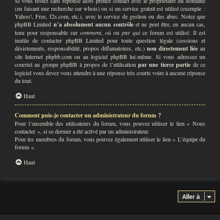
Si vous restez sans réponse alors prenez contact avec le propriétaire du domaine
(en faisant une
recherche sur whois
) ou si un service gratuit est utilisé (exemple :
Yahoo!, Free, f2s.com, etc.), avec le service de gestion ou des abus. Notez que
phpBB Limited
n’a absolument aucun contrôle
et ne peut être, en aucun cas,
tenu pour responsable sur
comment
,
où
ou
par qui
ce forum est utilisé. Il est
inutile de contacter phpBB Limited pour toute question légale (cessions et
désistements, responsabilité, propos diffamatoires, etc.)
non directement liée
au
site Internet phpbb.com ou au logiciel phpBB lui-même. Si vous adressez un
courriel au groupe phpBB à propos de l’utilisation
par une tierce partie
de ce
logiciel vous devez vous attendre à une réponse très courte voire à aucune réponse
du tout.
Haut
Comment puis-je contacter un administrateur du forum ?
Pour l’ensemble des utilisateurs du forum, vous pouvez utiliser le lien « Nous
contacter », si ce dernier a été activé par un administrateur.
Pour les membres du forum, vous pouvez également utiliser le lien « L’équipe du
forum ».
Haut
Aller à