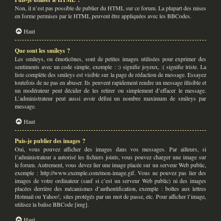
Non, il n’est pas possible de publier du HTML sur ce forum. La plupart des mises
en forme permises par le HTML peuvent être appliquées avec les BBCodes.
Haut
Que sont les smileys ?
Les smileys, ou émoticônes, sont de petites images utilisées pour exprimer des
sentiments avec un code simple, exemple : :) signifie joyeux, :( signifie triste. La
liste complète des smileys est visible sur la page de rédaction de message. Essayez
toutefois de ne pas en abuser. Ils peuvent rapidement rendre un message illisible et
un modérateur peut décider de les retirer ou simplement d’effacer le message.
L’administrateur peut aussi avoir défini un nombre maximum de smileys par
message.
Haut
Puis-je publier des images ?
Oui, vous pouvez afficher des images dans vos messages. Par ailleurs, si
l’administrateur a autorisé les fichiers joints, vous pouvez charger une image sur
le forum. Autrement, vous devez lier une image placée sur un serveur Web public,
exemple : http://www.exemple.com/mon-image.gif. Vous ne pouvez pas lier des
images de votre ordinateur (sauf si c’est un serveur Web public) ni des images
placées derrière des mécanismes d’authentification, exemple : boîtes aux lettres
Hotmail ou Yahoo!, sites protégés par un mot de passe, etc. Pour afficher l’image,
utilisez la balise BBCode [img].
Haut